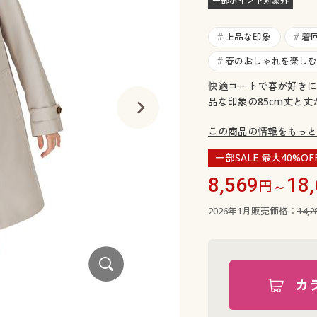
一部ポイント対象外
上品な印象
着
#
#
春のおしゃれを楽しむ
#
快適コートで春が好きに
品な印象の85cm丈と丈
この商品の情報をもっと
一部SALE 最大40%OF
8,569
18
円～
2026年1月販売価格：
14,
カ
ソフトカーキ