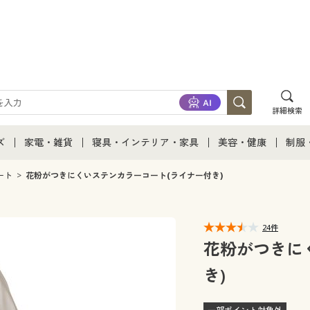
詳細検索
ズ
家電・雑貨
寝具・インテリア・家具
美容・健康
制服
て
ズ通販すべて
家電・雑貨すべて
寝具・インテリア・家具通販すべて
美容・健康通販すべ
制服
ート
花粉がつきにくいステンカラーコート(ライナー付き)
ズファッション
家電
家具・収納
美容・健康・サプリ
制服
24件
ズ下着
キッチン・雑貨・日用品
寝具・ベッド
ジュ
花粉がつきに
き)
着
カーテン・ラグ・ファブリック