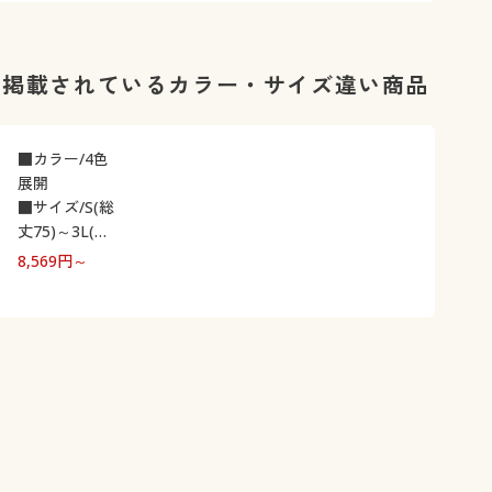
に掲載されているカラー・サイズ違い商品
■カラー/4色
展開
■サイズ/S(総
丈75)～3L(総
丈85)
8,569
円～