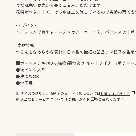
まだ肌寒い春先から長くご着用いただけます。
花粉がつきにくく、はっ水加工を施しているので突然の雨でも
-デザイン-
ベーシックで着やすいステンカラーコートを、バランスよく着こ
-素材特徴-
つるんとなめらかな素材に日本製の繊細な凹凸ナノ粒子を生地
■ポリエステル100%(織物)裏地あり キルトライナー/ポリエステ
●後ベンツ入り
●洗濯機OK
●中国製
※ サイズの測り方、衣料品のヌード寸法については
共通サイズガイド
※ 返品などサービスについては
ご利用ガイド
をご確認ください。