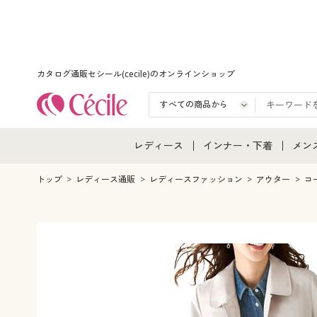
カタログ通販セシール(cecile)のオンラインショップ
レディース
インナー・下着
メン
レディース通販すべて
インナー・下着通販すべ
メン
トップ
レディース通販
レディースファッション
アウター
コ
レディースファッション
女性下着
メン
女性下着
メンズ下着
メン
ジュニア・ティーンズ下