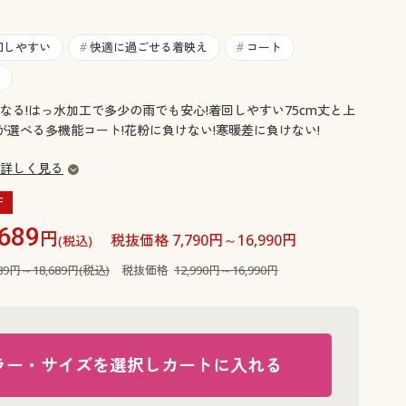
大きいサイズ 事務・制服
回しやすい
快適に過ごせる着映え
コート
#
#
なる!はっ水加工で多少の雨でも安心!着回しやすい75cm丈と上
が選べる多機能コート!花粉に負けない!寒暖差に負けない!
詳しく見る
F
,689
円
税抜価格 7,790円～16,990円
(税込)
289円～18,689円(税込)
税抜価格
12,990円～16,990円
ラー・サイズを選択しカートに入れる
ネイビー