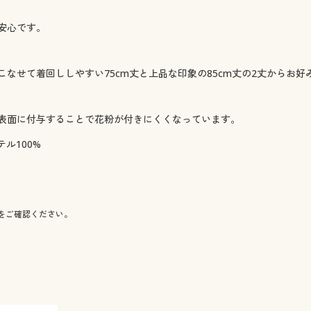
安心です。
なせて着回ししやすい75cm丈と上品な印象の85cm丈の2丈からお好
表面に付与することで花粉が付きにくくなっています。
ル100%
をご確認ください。