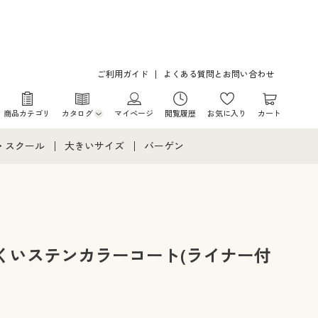
ご利用ガイド
よくある質問とお問い合わせ
商品カテゴリ
カタログ
マイページ
閲覧履歴
お気に入り
カート
カタログ・チラシからのご注文
・スクール
大きいサイズ
バーゲン
デジタルカタログ
て
・スクールすべて
大きいサイズ通販すべて
バーゲンセール
カタログ無料プレゼント
メント
・学生服
大きいサイズ レディース服
シークレットセール
ニア・ティーンズ下着
大きいサイズ レディース下着
くいステンカラーコート(ライナー付
大きいサイズ メンズ