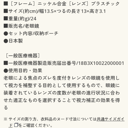
■［フレーム］ニッケル合金［レンズ］プラスチック
■サイズ(約cm)/幅13.5×つるの長さ13×高さ3.1
■重量(約g)/24
■販売名/老眼鏡
●セット内容/収納ポーチ
●日本製
［一般医療機器］
■一般医療機器製造販売届出番号/18B3X10022000001
●使用目的・効果
老眼による焦点のズレを度付きレンズの眼鏡を使用し
て視力を補整する目的として使用するもので、眼鏡に
装着されているレンズの度数が老眼の進行状況に合わ
せた適正なものを選択することで視力補正の効果を得
る
※ サイズの測り方、衣料品のヌード寸法については
共通サイズガイ
ド
をご確認ください。