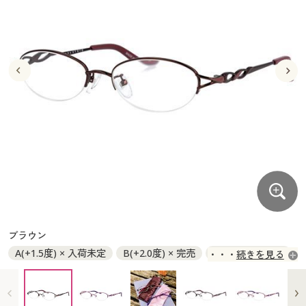
大きいサイズ
制服・スクールすべて
美容・健康・サプリメント
寝具・ベッド
制服・スクール
美容・健康通販すべて
家具・収納
キッチン・雑貨・日用品
バーゲン
大きいサイズ通販すべて
制服・学生服
カーテン・ラグ・ファブリック
大きいサイズ
制服・スクールすべて
美容・健康・サプリメント
寝具・ベッド
詳細検索
バーゲンセール
大きいサイズ レディース服
ジュニア・ティーンズ下着
バーゲン
大きいサイズ通販すべて
制服・学生服
カーテン・ラグ・ファブリック
商品カテゴリ一覧
シークレットセール
大きいサイズ レディース下着
詳細検索
バーゲンセール
大きいサイズ レディース服
ジュニア・ティーンズ下着
カタログ
大きいサイズ メンズ
商品カテゴリ一覧
シークレットセール
大きいサイズ レディース下着
カタログ・チラシからのご注文
カタログ
大きいサイズ 事務・制服
大きいサイズ メンズ
デジタルカタログ
カタログ・チラシからのご注文
ブラウン
大きいサイズ 事務・制服
A(+1.5度) × 入荷未定
B(+2.0度) × 完売
C(+2.5度) × 完売
続きを見る
カタログ無料プレゼント
デジタルカタログ
D(+3.0度) ◎ 在庫あり
E(+3.5度) ○ 在庫わずか
会員メニュー