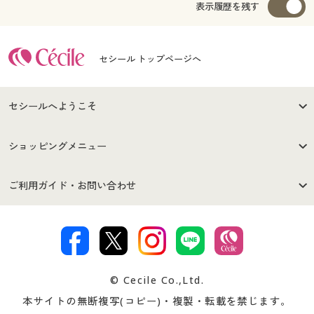
表示履歴を残す
セシール トップページへ
セシールへようこそ
はじめての方へ
ご利用環境について
ショッピングメニュー
セシールご利用規約
プライバシーポリシー
商品カテゴリ
バーゲンセール
ご利用ガイド・お問い合わせ
特定商取引法に基づく表示
古物営業法に基づく表示
カタログ・チラシからのご注
デジタルカタログ
ご注文は
お届けは
文
著作権・商標について
会社案内
交換・返品は
お支払は
カタログ無料プレゼント
特集一覧
© Cecile Co.,Ltd.
会員登録・お客様情報変更に
お客様番号・パスワードをお
本サイトの無断複写(コピー)・複製・転載を禁じます。
プレゼント＆キャンペーン
サイトマップ
ついて
忘れの場合