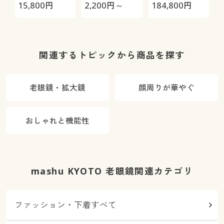
極-
吸水バスマッ
H
15,800
円
2,200
円～
184,800
円
4
ト
0
関連するトピックから商品を探す
老眼鏡・拡大鏡
顔周りが華やぐ
おしゃれと機能性
mashu KYOTO 老眼鏡関連カテゴリ
ファッション・下着すべて