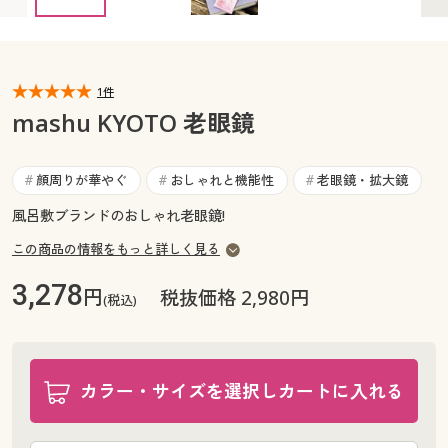
カタログ無料プレゼント
マイページ
会員メニュー
閲覧履歴
1件
マイページ
mashu KYOTO 老眼鏡
お気に入り
閲覧履歴
顔周りが華やぐ
おしゃれと機能性
老眼鏡・拡大鏡
#
#
#
サポート
お気に入り
風呂敷ブランドのおしゃれ老眼鏡!
ご利用ガイド
この商品の情報をもっと詳しく見る
サポート
3,278
円
税抜価格 2,980円
よくある質問とお問い合わせ
(税込)
ご利用ガイド
よくある質問とお問い合わせ
カラー・サイズを選択しカートに入れる