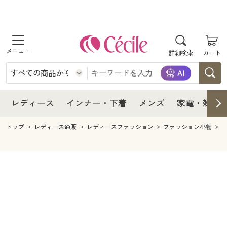
商品を探す
レディース
商品を探す
詳細検索
カート
インナー・下着
レディース通販すべて
レディース
メンズ
インナー・下着通販すべて
レディースファッション
インナー・下着
レディース通販すべて
レディース
インナー・下着
メンズ
家電・雑貨
家電・雑貨
メンズ通販すべて
女性下着
女性下着
メンズ
インナー・下着通販すべて
レディースファッション
トップ
レディース通販
レディースファッション
ファッション小物
寝具・インテリア・家具
家電・雑貨すべて
メンズファッション
メンズ下着
家電・雑貨
メンズ通販すべて
女性下着
女性下着
美容・健康
寝具・インテリア・家具通販すべて
家電
メンズ下着
ジュニア・ティーンズ下着
寝具・インテリア・家具
家電・雑貨すべて
メンズファッション
メンズ下着
制服・スクール
美容・健康通販すべて
家具・収納
キッチン・雑貨・日用品
美容・健康
寝具・インテリア・家具通販すべて
家電
メンズ下着
ジュニア・ティーンズ下着