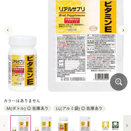
大きいサイズ
制服・スクールすべて
美容・健康・サプリメント
寝具・ベッド
制服・スクール
美容・健康通販すべて
家具・収納
キッチン・雑貨・日用品
バーゲン
大きいサイズ通販すべて
制服・学生服
カーテン・ラグ・ファブリック
大きいサイズ
制服・スクールすべて
美容・健康・サプリメント
寝具・ベッド
詳細検索
バーゲンセール
大きいサイズ レディース服
ジュニア・ティーンズ下着
バーゲン
大きいサイズ通販すべて
制服・学生服
カーテン・ラグ・ファブリック
商品カテゴリ一覧
シークレットセール
大きいサイズ レディース下着
詳細検索
バーゲンセール
大きいサイズ レディース服
ジュニア・ティーンズ下着
カタログ
大きいサイズ メンズ
商品カテゴリ一覧
シークレットセール
大きいサイズ レディース下着
カタログ・チラシからのご注文
カタログ
大きいサイズ 事務・制服
大きいサイズ メンズ
デジタルカタログ
カタログ・チラシからのご注文
カラーはありません
大きいサイズ 事務・制服
M(ボトル) ◎ 在庫あり
LL(アルミ袋) ◎ 在庫あり
カタログ無料プレゼント
デジタルカタログ
会員メニュー