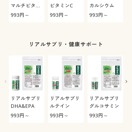
マルチビタミ
ビタミンC
カルシウム
ン
993
円～
993
円～
993
円～
9
リアルサプリ・健康サポート
リアルサプリ
リアルサプリ
リアルサプリ
DHA&EPA
ルテイン
グルコサミン
993
円～
993
円～
993
円～
9