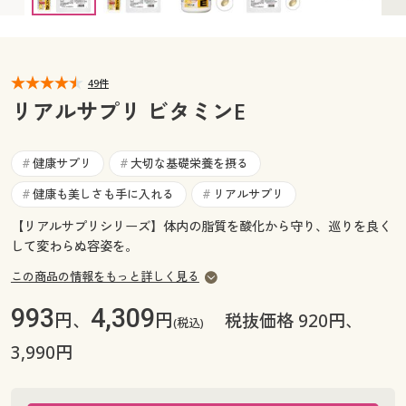
カタログ無料プレゼント
マイページ
会員メニュー
閲覧履歴
49件
マイページ
リアルサプリ ビタミンE
お気に入り
閲覧履歴
健康サプリ
大切な基礎栄養を摂る
#
#
サポート
お気に入り
健康も美しさも手に入れる
リアルサプリ
#
#
ご利用ガイド
【リアルサプリシリーズ】体内の脂質を酸化から守り、巡りを良く
サポート
して変わらぬ容姿を。
よくある質問とお問い合わせ
この商品の情報をもっと詳しく見る
ご利用ガイド
993
4,309
円、
円
税抜価格 920円、
(税込)
よくある質問とお問い合わせ
3,990円