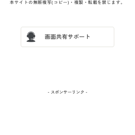
本サイトの無断複写(コピー)・複製・転載を禁じます。
プレゼント＆キャンペーン
サイトマップ
ついて
忘れの場合
サイズガイド
よくある質問とお問い合わせ
画面共有サポート
- スポンサーリンク -
カラー・サイズを選択しカートに入れる