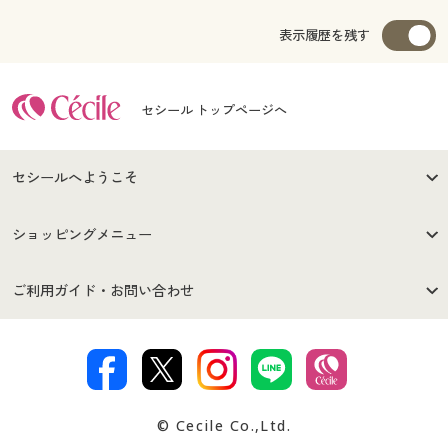
表示履歴を残す
セシール トップページへ
セシールへようこそ
はじめての方へ
ご利用環境について
ショッピングメニュー
セシールご利用規約
プライバシーポリシー
商品カテゴリ
バーゲンセール
ご利用ガイド・お問い合わせ
特定商取引法に基づく表示
古物営業法に基づく表示
カタログ・チラシからのご注
デジタルカタログ
ご注文は
お届けは
文
著作権・商標について
会社案内
交換・返品は
お支払は
カタログ無料プレゼント
特集一覧
© Cecile Co.,Ltd.
会員登録・お客様情報変更に
お客様番号・パスワードをお