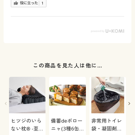
役に立った
1
この商品を見た人は他に…
ヒツジのいら
備蓄deボロー
非常用トイレ
ない枕® -至
ニャ(3種6缶
袋・凝固剤セ