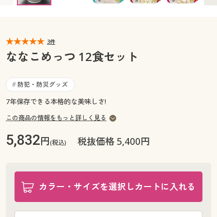
カタログ無料プレゼント
マイページ
会員メニュー
3件
閲覧履歴
マイページ
ななこめっつ 12食セット
お気に入り
閲覧履歴
防犯・防災グッズ
#
サポート
7年保存できる本格的な美味しさ!
お気に入り
ご利用ガイド
この商品の情報をもっと詳しく見る
サポート
5,832
円
税抜価格 5,400円
(税込)
よくある質問とお問い合わせ
ご利用ガイド
よくある質問とお問い合わせ
カラー・サイズを選択しカートに入れる