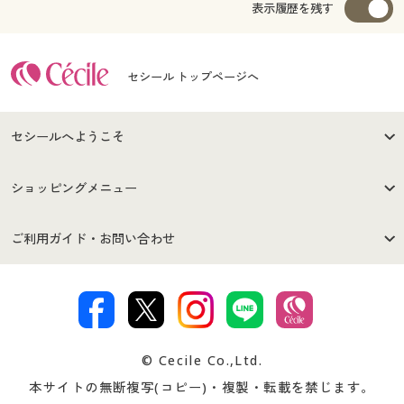
表示履歴を残す
セシール トップページへ
セシールへようこそ
はじめての方へ
ご利用環境について
ショッピングメニュー
セシールご利用規約
プライバシーポリシー
商品カテゴリ
バーゲンセール
ご利用ガイド・お問い合わせ
特定商取引法に基づく表示
古物営業法に基づく表示
カタログ・チラシからのご注
デジタルカタログ
ご注文は
お届けは
文
著作権・商標について
会社案内
交換・返品は
お支払は
カタログ無料プレゼント
特集一覧
© Cecile Co.,Ltd.
会員登録・お客様情報変更に
お客様番号・パスワードをお
本サイトの無断複写(コピー)・複製・転載を禁じます。
プレゼント＆キャンペーン
サイトマップ
ついて
忘れの場合