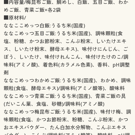
■内容量/梅昆布ご飯、鯛めし、白飯、五目ご飯、わか
めご飯、青菜ご飯×各2袋
■原材料/
ななここめっつ白飯:うるち米(国産)
ななこめっつ五目ご飯:うるち米(国産)、調味顆粒(食
塩、粉糖、かつお節粉末、こんぶ粉末、しいたけエキ
ス、しいたけ粉末、酵母エキス)、味付けにんじん、ご
ぼう、しいたけ、味付けれんこん、味付けたけのこ/調
味料(アミノ酸)、着色料(カラメル色素)、香料、pH調整
剤
ななこめっつわかめご飯:うるち米(国産)、わかめ、調味
顆粒(食塩、酵母エキス)/調味料(アミノ酸等)、酸味料
ななこめっつ青菜ご飯:うるち米(国産)、青菜ご飯の具
(だいこん葉、食塩、砂糖)/調味料(アミノ酸)
ななこめっつ梅昆布ご飯:うるち米(国産)、味付け梅、調
味顆粒(食塩、かつお節粉末、粉糖、こんぶ粉末、かつ
おエキスパウダー、たん白加水分解物、こんぶエキス