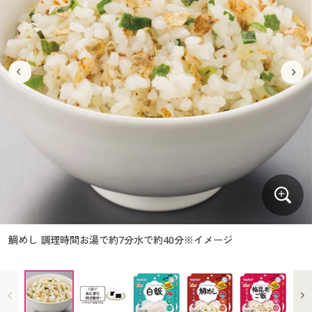
大きいサイズ
制服・スクールすべて
美容・健康・サプリメント
寝具・ベッド
制服・スクール
美容・健康通販すべて
家具・収納
キッチン・雑貨・日用品
バーゲン
大きいサイズ通販すべて
制服・学生服
カーテン・ラグ・ファブリック
大きいサイズ
制服・スクールすべて
美容・健康・サプリメント
寝具・ベッド
詳細検索
バーゲンセール
大きいサイズ レディース服
ジュニア・ティーンズ下着
バーゲン
大きいサイズ通販すべて
制服・学生服
カーテン・ラグ・ファブリック
商品カテゴリ一覧
シークレットセール
大きいサイズ レディース下着
詳細検索
バーゲンセール
大きいサイズ レディース服
ジュニア・ティーンズ下着
カタログ
大きいサイズ メンズ
商品カテゴリ一覧
シークレットセール
大きいサイズ レディース下着
カタログ・チラシからのご注文
カタログ
大きいサイズ 事務・制服
大きいサイズ メンズ
デジタルカタログ
カタログ・チラシからのご注文
鯛めし 調理時間お湯で約7分水で約40分※イメージ
大きいサイズ 事務・制服
カタログ無料プレゼント
デジタルカタログ
会員メニュー