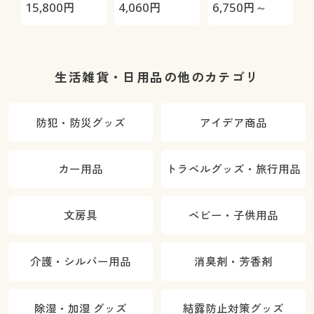
極-
セット/ブリオ
ット
15,800
円
4,060
円
6,750
円～
5
ッシュ)
生活雑貨・日用品の他のカテゴリ
防犯・防災グッズ
アイデア商品
カー用品
トラベルグッズ・旅行用品
文房具
ベビー・子供用品
介護・シルバー用品
消臭剤・芳香剤
除湿・加湿 グッズ
結露防止対策グッズ