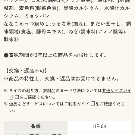
パウダー)、こんぶ/調味料(アミノ酸等)、酸味料、pH調
整剤、着色料(野菜色素)、炭酸カルシウム、水酸化カル
シウム、ミョウバン
ななこめっつ鯛めし:うるち米(国産)、まだい煮干し、調
味顆粒(食塩、酵母エキス)、ねぎ/調味料(アミノ酸等)、
酸味料
●賞味期間が6年以上の商品をお届けします。
【交換・返品不可】
※商品の特性上、交換・返品はお受けできません。
※ サイズの測り方、衣料品のヌード寸法については
共通サイズガイ
ド
をご確認ください。
※ 返品などサービスについては
ご利用ガイド
をご確認くださ
い。
品番
HF-64