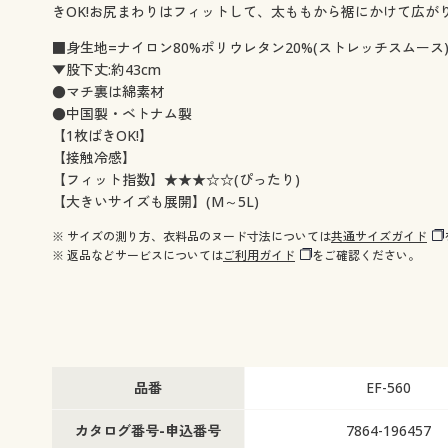
きOK!お尻まわりはフィットして、太ももから裾にかけて広
■身生地=ナイロン80%ポリウレタン20%(ストレッチスムース
▼股下丈:約43cm
●マチ裏は綿素材
●中国製・ベトナム製
【1枚ばきOK!】
【接触冷感】
【フィット指数】★★★☆☆(ぴったり)
【大きいサイズも展開】(M～5L)
※ サイズの測り方、衣料品のヌード寸法については
共通サイズガイド
※ 返品などサービスについては
ご利用ガイド
をご確認ください。
品番
EF-560
カタログ番号-申込番号
7864-196457