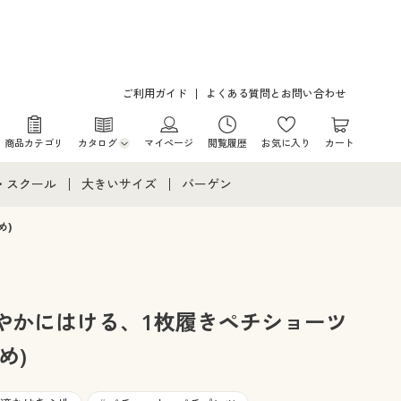
ご利用ガイド
よくある質問とお問い合わせ
商品カテゴリ
カタログ
マイページ
閲覧履歴
お気に入り
カート
カタログ・チラシからのご注文
・スクール
大きいサイズ
バーゲン
デジタルカタログ
て
・スクールすべて
大きいサイズ通販すべて
バーゲンセール
め)
カタログ無料プレゼント
メント
・学生服
大きいサイズ レディース服
シークレットセール
ニア・ティーンズ下着
大きいサイズ レディース下着
やかにはける、1枚履きペチショーツ
め)
大きいサイズ メンズ