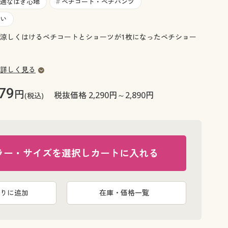
大きいサイズ 事務・制服
適なはき心地
ペチコート・ペチパンツ
#
い
涼しくはけるペチコートとショーツが1枚になったペチショー
詳しく見る
79
円
税抜価格 2,290円～2,890円
(税込)
ラー・サイズを選択しカートに入れる
りに追加
在庫・価格一覧
スカートが