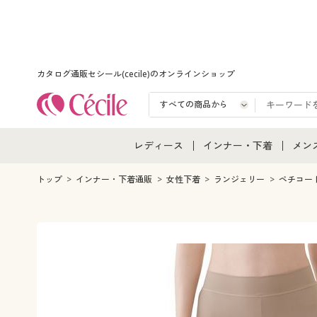
カタログ通販セシール(cecile)のオンラインショップ
レディース
インナー・下着
メン
レディース通販すべて
インナー・下着通販すべ
メン
トップ
インナー・下着通販
女性下着
ランジェリー
ペチコー
レディースファッション
女性下着
メン
女性下着
メンズ下着
メン
ジュニア・ティーンズ下