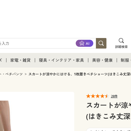
詳細検索
ズ
家電・雑貨
寝具・インテリア・家具
美容・健康
制服
て
ズ通販すべて
家電・雑貨すべて
寝具・インテリア・家具通販すべて
美容・健康通販すべ
制服
ト・ペチパンツ
スカートが涼やかにはける、1枚履きペチショーツ(はきこみ丈深
ズファッション
家電
家具・収納
美容・健康・サプリ
制服
28件
ズ下着
キッチン・雑貨・日用品
寝具・ベッド
ジュ
スカートが涼
(はきこみ丈深
着
カーテン・ラグ・ファブリック