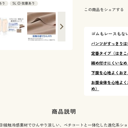
庫あり
5L ◎ 在庫あり
この商品をシェアする
ゴムもレースもな
パンツがすっきりは
定番タイプ（はきこ
締め付けにくいなめ
下腹を心地よくおさ
お腹全体を心地よく
め）
商品説明
目!接触冷感素材でひんやり涼しい、ペチコートと一体化した進化系ショ