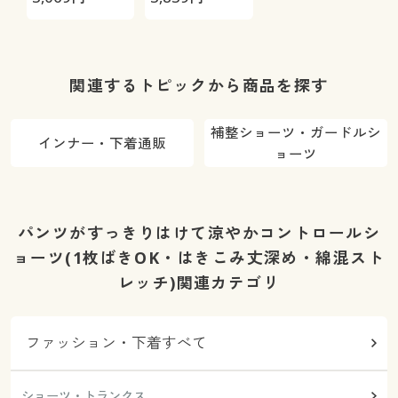
びのび!(ノン
ヤレスブラ(ノ
ワイヤー・ソ
ンワイヤー)
フトブラ)(日
本製)
関連するトピックから商品を探す
補整ショーツ・ガードルシ
インナー・下着通販
ョーツ
パンツがすっきりはけて涼やかコントロールシ
ョーツ(1枚ばきOK・はきこみ丈深め・綿混スト
レッチ)関連カテゴリ
ファッション・下着すべて
ショーツ・トランクス