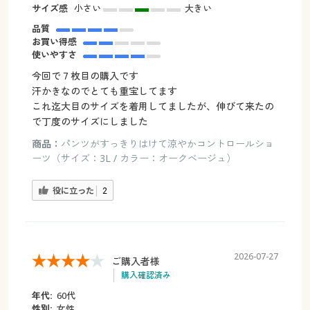
サイズ感
小さい
大きい
品質
お買い得感
使いやすさ
今回で７枚目の購入です
汗かきなのでとても重宝してます
これ迄大目のサイズを着用してましたが、伸びて来たの
で丁度のサイズにしました
商品：
パンツがすっきりはけて涼やかコントロールショ
ーツ（サイズ：3L / カラー：オークベージュ）
役に立った
2
2026-07-27
ご購入者様
購入確認済み
年代:
60代
性別:
女性