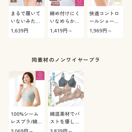
まるで履いて
締め付けにく
快適コントロ
いないみたい
いなめらかな
ールショーツ/
包み込むシー
はき心地のシ
下腹を心地よ
1,639
円
1,419
円～
1,969
円～
1
ムレスショー
ョーツ(はきこ
くおさえる(は
ツ(無縫製・接
み丈スタンダ
きこみ丈深め)
着)(はき込み
ード)
ド
丈深め)
同素材のノンワイヤーブラ
100%シーム
綿混素材でバ
レスブラ/綿混
ストを優しく
でふわっとの
包み込むワイ
3,069
円～
3,839
円～