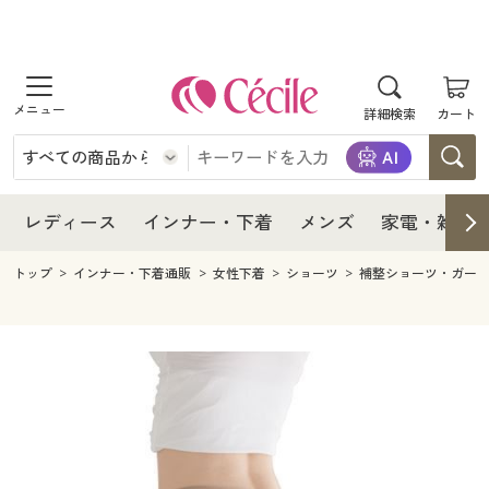
商品を探す
レディース
商品を探す
詳細検索
カート
インナー・下着
レディース通販すべて
レディース
メンズ
インナー・下着通販すべて
レディースファッション
インナー・下着
レディース通販すべて
レディース
インナー・下着
メンズ
家電・雑貨
家電・雑貨
メンズ通販すべて
女性下着
女性下着
メンズ
インナー・下着通販すべて
レディースファッション
トップ
インナー・下着通販
女性下着
ショーツ
補整ショーツ・ガー
寝具・インテリア・家具
家電・雑貨すべて
メンズファッション
メンズ下着
家電・雑貨
メンズ通販すべて
女性下着
女性下着
美容・健康
寝具・インテリア・家具通販すべて
家電
メンズ下着
ジュニア・ティーンズ下着
寝具・インテリア・家具
家電・雑貨すべて
メンズファッション
メンズ下着
制服・スクール
美容・健康通販すべて
家具・収納
キッチン・雑貨・日用品
美容・健康
寝具・インテリア・家具通販すべて
家電
メンズ下着
ジュニア・ティーンズ下着