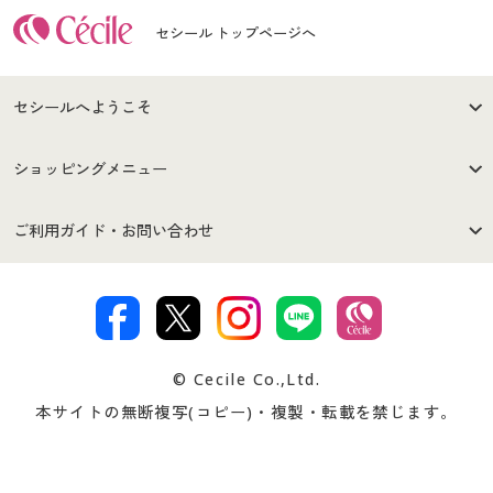
セシール トップページへ
セシールへようこそ
はじめての方へ
ご利用環境について
ショッピングメニュー
セシールご利用規約
プライバシーポリシー
商品カテゴリ
バーゲンセール
ご利用ガイド・お問い合わせ
特定商取引法に基づく表示
古物営業法に基づく表示
カタログ・チラシからのご注
デジタルカタログ
ご注文は
お届けは
文
著作権・商標について
会社案内
交換・返品は
お支払は
カタログ無料プレゼント
特集一覧
© Cecile Co.,Ltd.
会員登録・お客様情報変更に
お客様番号・パスワードをお
本サイトの無断複写(コピー)・複製・転載を禁じます。
プレゼント＆キャンペーン
サイトマップ
ついて
忘れの場合
サイズガイド
よくある質問とお問い合わせ