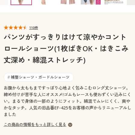
カタログ無料プレゼント
マイページ
会員メニュー
閲覧履歴
110件
マイページ
パンツがすっきりはけて涼やかコント
お気に入り
ロールショーツ(1枚ばきOK・はきこみ
閲覧履歴
丈深め・綿混ストレッチ)
サポート
お気に入り
ご利用ガイド
補整ショーツ・ガードルショーツ
#
サポート
お腹から太ももまですっぽり心地よく包みこむロング丈ショーツ。
よくある質問とお問い合わせ
ご利用ガイド
締め付けが苦手な人にオススメ!ゴムもレースも使わずくい込みにく
い。まるで身体の一部のようにフィット。綿混でムレにくく、爽や
かなタッチ。人気の旧品番EF-425をお客様の声からリニューアルし
よくある質問とお問い合わせ
ました
この商品の情報をもっと詳しく見る