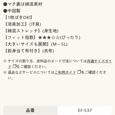
●マチ裏は綿混素材
●中国製
【1枚ばきOK!】
【消臭加工】(汗臭)
【綿混ストレッチ】(身生地)
【フィット指数】★★★☆☆(ぴったり)
【大きいサイズも展開】(M～5L)
【前身当て布付き】(共布)
※ サイズの測り方、衣料品のヌード寸法については
共通サイズガイ
ド
をご確認ください。
※ 返品などサービスについては
ご利用ガイド
をご確認くださ
い。
品番
EF-537