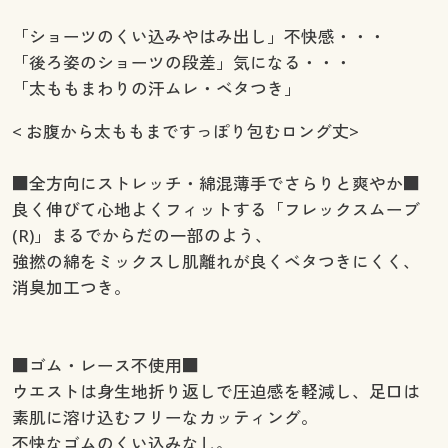
「ショーツのくい込みやはみ出し」不快感・・・
「後ろ姿のショーツの段差」気になる・・・
「太ももまわりの汗ムレ・ベタつき」
< お腹から太ももまですっぽり包むロング丈>
■全方向にストレッチ・綿混薄手でさらりと爽やか■
良く伸びて心地よくフィットする「フレックスムーブ
(R)」まるでからだの一部のよう、
強撚の綿をミックスし肌離れが良くベタつきにくく、
消臭加工つき。
■ゴム・レース不使用■
ウエストは身生地折り返しで圧迫感を軽減し、足口は
素肌に溶け込むフリーなカッティング。
不快なゴムのくい込みなし。