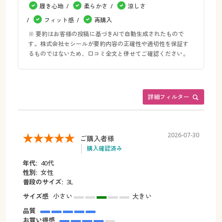
履き心地
柔らかさ
涼しさ
フィット感
再購入
※ 要約はお客様の投稿に基づきAIで自動生成されたもので
す。株式会社セシールが要約内容の正確性や適切性を保証す
るものではないため、口コミ全文と併せてご確認ください。
詳細フィルター
2026-07-30
ご購入者様
購入確認済み
年代:
40代
性別:
女性
普段のサイズ:
3L
サイズ感
小さい
大きい
品質
お買い得感