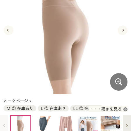
大きいサイズ
制服・スクールすべて
美容・健康・サプリメント
寝具・ベッド
制服・スクール
美容・健康通販すべて
家具・収納
キッチン・雑貨・日用品
バーゲン
大きいサイズ通販すべて
制服・学生服
カーテン・ラグ・ファブリック
大きいサイズ
制服・スクールすべて
美容・健康・サプリメント
寝具・ベッド
詳細検索
バーゲンセール
大きいサイズ レディース服
ジュニア・ティーンズ下着
バーゲン
大きいサイズ通販すべて
制服・学生服
カーテン・ラグ・ファブリック
商品カテゴリ一覧
シークレットセール
大きいサイズ レディース下着
詳細検索
バーゲンセール
大きいサイズ レディース服
ジュニア・ティーンズ下着
カタログ
大きいサイズ メンズ
商品カテゴリ一覧
シークレットセール
大きいサイズ レディース下着
カタログ・チラシからのご注文
カタログ
大きいサイズ 事務・制服
大きいサイズ メンズ
デジタルカタログ
カタログ・チラシからのご注文
オークベージュ
大きいサイズ 事務・制服
M ◎ 在庫あり
L ◎ 在庫あり
LL ◎ 在庫あり
続きを見る
カタログ無料プレゼント
デジタルカタログ
3L ◎ 在庫あり
5L ◎ 在庫あり
会員メニュー