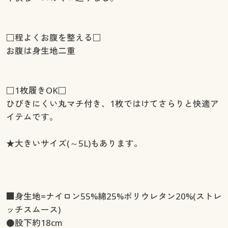
□程よくお腹を整える□
お腹は身生地二重
□1枚履きOK□
ひびきにくい丸マチ付き、1枚ではけてさらりと快適ア
イテムです。
★大きいサイズ(～5L)もあります。
■身生地=ナイロン55%綿25%ポリウレタン20%(ストレ
ッチスムース)
●股下約18cm