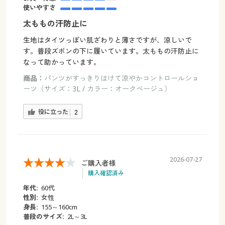
使いやすさ
太ももの汗防止に
生地はタイツっぽい肌ざわりと薄さですが、涼しいで
す。普段ズボンの下に履いています。太ももの汗防止に
なって助かっています。
商品：
パンツがすっきりはけて涼やかコントロールショ
ーツ（サイズ：3L / カラー：オークベージュ）
役に立った
2
2026-07-27
ご購入者様
購入確認済み
年代:
60代
性別:
女性
身長:
155～160cm
普段のサイズ:
2L～3L