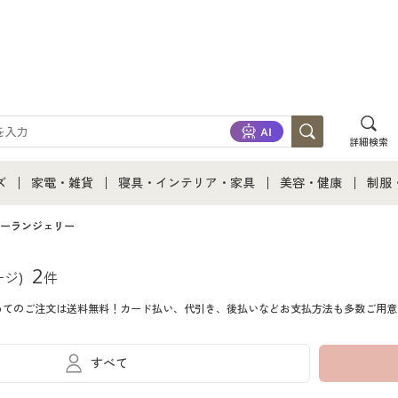
詳細検索
ズ
家電・雑貨
寝具・インテリア・家具
美容・健康
制服
て
ズ通販すべて
家電・雑貨すべて
寝具・インテリア・家具通販すべて
美容・健康通販すべ
制服
ーランジェリー
ズファッション
家電
家具・収納
美容・健康・サプリ
制服
2
ージ)
件
めてのご注文は送料無料！カード払い、代引き、後払いなどお支払方法も多数ご用意
ズ下着
キッチン・雑貨・日用品
寝具・ベッド
ジュ
着
カーテン・ラグ・ファブリック
すべて