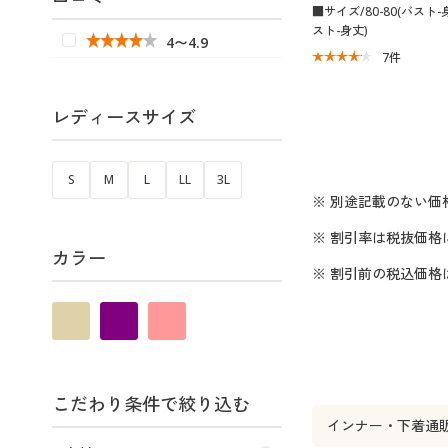
■サイズ/80-80(バスト-身
スト-身丈)
4〜4.9
7
件
レディースサイズ
S
M
L
LL
3L
※ 別途記載のない価
※ 割引率は税抜価格
カラー
※ 割引前の税込価
こだわり条件で絞り込む
インナー・下着通