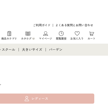
ご利用ガイド
よくある質問とお問い合わせ
商品カテゴリ
カタログ
マイページ
閲覧履歴
お気に入り
カート
カタログ・チラシからのご注文
・スクール
大きいサイズ
バーゲン
デジタルカタログ
て
・スクールすべて
大きいサイズ通販すべて
バーゲンセール
カタログ無料プレゼント
メント
・学生服
大きいサイズ レディース服
シークレットセール
。
ニア・ティーンズ下着
大きいサイズ レディース下着
大きいサイズ メンズ
レディース