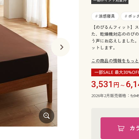
一部ポイント対象外
涼感寝具
ボッ
#
#
【のびるんフィット】ス
た、乾燥機対応ののびの
う声にお応えしました。
ットします。
この商品の情報をもっと
一部SALE 最大30%OF
3,531
6,1
円～
2026年2月販売価格：
5,0
カ
ピンク