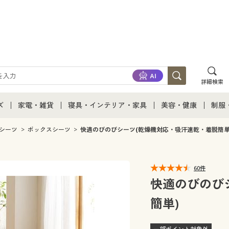
詳細検索
ズ
家電・雑貨
寝具・インテリア・家具
美容・健康
制服
て
ズ通販すべて
家電・雑貨すべて
寝具・インテリア・家具通販すべて
美容・健康通販すべ
制服
シーツ
ボックスシーツ
快適のびのびシーツ(乾燥機対応・吸汗速乾・着脱簡単
ズファッション
家電
家具・収納
美容・健康・サプリ
制服
60件
ズ下着
キッチン・雑貨・日用品
寝具・ベッド
ジュ
快適のびのび
簡単)
着
カーテン・ラグ・ファブリック