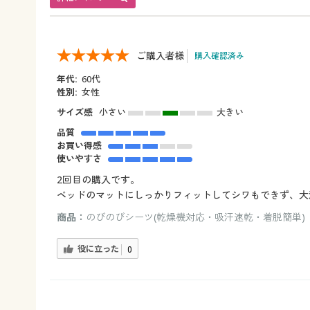
ご購入者様
購入確認済み
年代:
60代
性別:
女性
サイズ感
小さい
大きい
品質
お買い得感
使いやすさ
2回目の購入です。
ベッドのマットにしっかりフィットしてシワもできず、大
商品：
のびのびシーツ(乾燥機対応・吸汗速乾・着脱簡単)（
役に立った
0