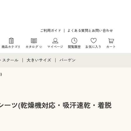
ご利用ガイド
よくある質問とお問い合わせ
商品カテゴリ
カタログ
マイページ
閲覧履歴
お気に入り
カート
カタログ・チラシからのご注文
・スクール
大きいサイズ
バーゲン
デジタルカタログ
て
・スクールすべて
大きいサイズ通販すべて
バーゲンセール
)
カタログ無料プレゼント
メント
・学生服
大きいサイズ レディース服
シークレットセール
ニア・ティーンズ下着
大きいサイズ レディース下着
シーツ(乾燥機対応・吸汗速乾・着脱
大きいサイズ メンズ