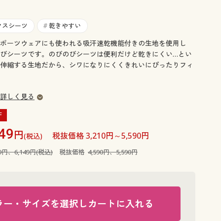
大きいサイズ 事務・制服
クスシーツ
乾きやすい
#
ポーツウェアにも使われる吸汗速乾機能付きの生地を使用し
びシーツです。のびのびシーツは便利だけど乾きにくい…とい
伸縮する生地だから、シワになりにくくきれいにぴったりフィ
詳しく見る
F
49
円
税抜価格 3,210円～5,590円
(税込)
49円、6,149円(税込)
税抜価格
4,590円、5,590円
ラー・サイズを選択しカートに入れる
ネイビー