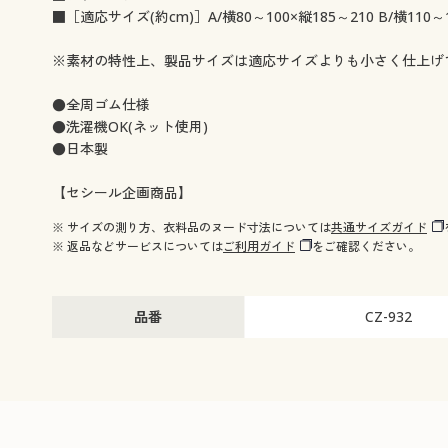
■［適応サイズ(約cm)］A/横80～100×縦185～210 B/横110～
※素材の特性上、製品サイズは適応サイズよりも小さく仕上げ
●全周ゴム仕様
●洗濯機OK(ネット使用)
●日本製
【セシール企画商品】
※ サイズの測り方、衣料品のヌード寸法については
共通サイズガイド
※ 返品などサービスについては
ご利用ガイド
をご確認ください。
品番
CZ-932