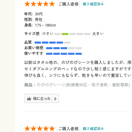
ご購入者様
購入確認済み
年代:
30代
性別:
男性
身長:
175～180cm
サイズ感
小さい
大きい
品質
お買い得感
使いやすさ
以前はタオル地の、のびのびシーツを購入しましたが、厚
セミダブルロングのベッドなので少し短く感じますがです
伸びも良く、シワにもならず、乾きも早いので重宝してい
商品：
のびのびシーツ(乾燥機対応・吸汗速乾・着脱簡単)（
役に立った
0
ご購入者様
購入確認済み