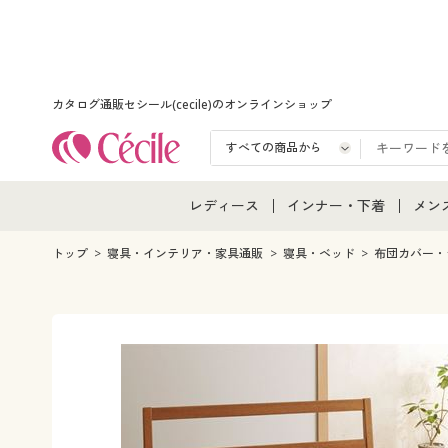
カタログ通販セシール(cecile)のオンラインショップ
レディース
インナー・下着
メン
レディース通販すべて
インナー・下着通販すべ
メン
トップ
寝具・インテリア・家具通販
寝具・ベッド
布団カバー・
レディースファッション
女性下着
メン
女性下着
メンズ下着
メン
ジュニア・ティーンズ下