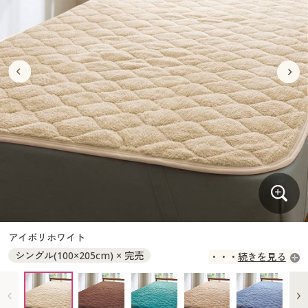
大きいサイズ
制服・スクールすべて
美容・健康・サプリメント
寝具・ベッド
制服・スクール
美容・健康通販すべて
家具・収納
キッチン・雑貨・日用品
バーゲン
大きいサイズ通販すべて
制服・学生服
カーテン・ラグ・ファブリック
大きいサイズ
制服・スクールすべて
美容・健康・サプリメント
寝具・ベッド
詳細検索
バーゲンセール
大きいサイズ レディース服
ジュニア・ティーンズ下着
バーゲン
大きいサイズ通販すべて
制服・学生服
カーテン・ラグ・ファブリック
商品カテゴリ一覧
シークレットセール
大きいサイズ レディース下着
詳細検索
バーゲンセール
大きいサイズ レディース服
ジュニア・ティーンズ下着
カタログ
大きいサイズ メンズ
商品カテゴリ一覧
シークレットセール
大きいサイズ レディース下着
カタログ・チラシからのご注文
カタログ
大きいサイズ 事務・制服
大きいサイズ メンズ
デジタルカタログ
カタログ・チラシからのご注文
アイボリホワイト
大きいサイズ 事務・制服
シングル(100×205cm) × 完売
続きを見る
カタログ無料プレゼント
デジタルカタログ
セミダブル(120×205cm) ○ 在庫わずか
ダブル(140×205cm) × 完売
会員メニュー