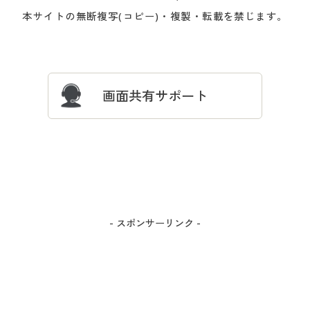
会員登録・お客様情報変更に
お客様番号・パスワードをお
本サイトの無断複写(コピー)・複製・転載を禁じます。
プレゼント＆キャンペーン
サイトマップ
ついて
忘れの場合
サイズガイド
よくある質問とお問い合わせ
画面共有サポート
- スポンサーリンク -