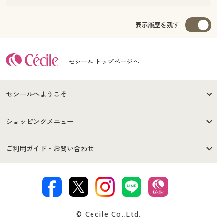
表示履歴を残す
セシール トップページへ
セシールへようこそ
はじめての方へ
ご利用環境について
ショッピングメニュー
セシールご利用規約
プライバシーポリシー
商品カテゴリ
バーゲンセール
ご利用ガイド・お問い合わせ
特定商取引法に基づく表示
古物営業法に基づく表示
カタログ・チラシからのご注
デジタルカタログ
ご注文は
お届けは
文
著作権・商標について
会社案内
交換・返品は
お支払は
カタログ無料プレゼント
特集一覧
© Cecile Co.,Ltd.