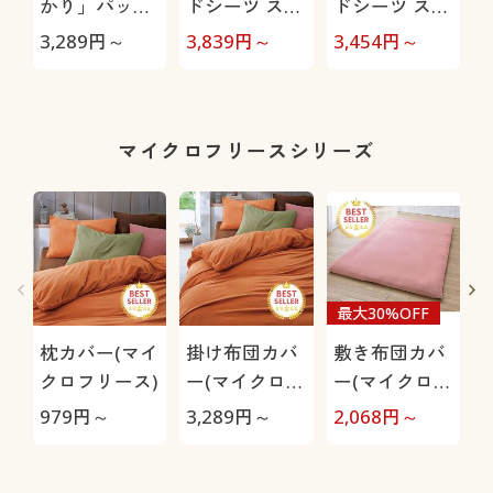
かり」パッド
ドシーツ スマ
ドシーツ スマ
シーツ(綿
ートヒート®
ートヒート®
3,289
円～
3,839
円～
3,454
円～
1
100%ツイル)
ぬく綿
マイクロフリースシリーズ
最大30%OFF
枕カバー(マイ
掛け布団カバ
敷き布団カバ
クロフリース)
ー(マイクロフ
ー(マイクロフ
リース)
リース)
979
円～
3,289
円～
2,068
円～
3