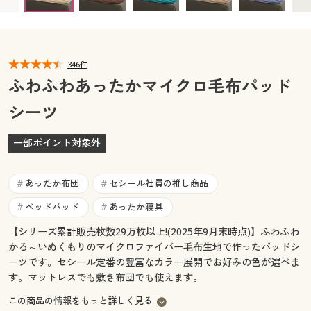
カタログ無料プレゼント
マイページ
会員メニュー
閲覧履歴
346件
マイページ
ふわふわあったかマイクロ毛布パッド
お気に入り
シーツ
閲覧履歴
サポート
一部ポイント対象外
お気に入り
ご利用ガイド
サポート
あったか布団
セシール社員の推し商品
#
#
よくある質問とお問い合わせ
ベッドパッド
あったか寝具
#
#
ご利用ガイド
【シリーズ累計販売枚数29万枚以上!(2025年9月末時点)】ふわふわ
かる～いぬくもりのマイクロファイバー毛布生地で作ったパッドシ
よくある質問とお問い合わせ
ーツです。セシール定番の豊富なカラー展開でお好みの色が選べま
す。マットレスでも敷き布団でも使えます。
この商品の情報をもっと詳しく見る