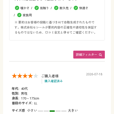
暖かさ
肌触り
耐久性
快適さ
家族用
※ 要約はお客様の投稿に基づきAIで自動生成されたもので
す。株式会社セシールが要約内容の正確性や適切性を保証す
るものではないため、口コミ全文と併せてご確認ください。
詳細フィルター
2026-07-18
ご購入者様
購入確認済み
年代:
40代
性別:
男性
身長:
170～175cm
普段のサイズ:
LL
サイズ感
小さい
大きい