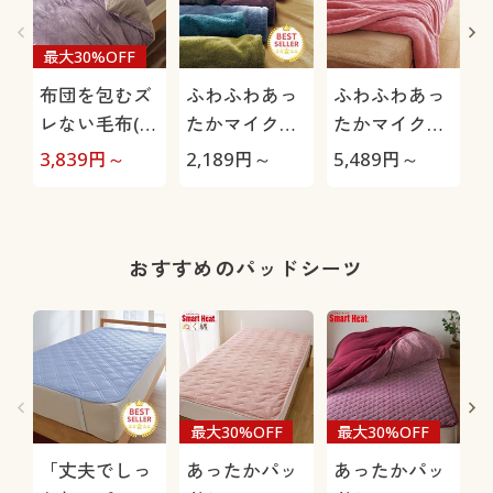
最大30%OFF
布団を包むズ
ふわふわあっ
ふわふわあっ
レない毛布(掛
たかマイクロ
たかマイクロ
け布団用)
毛布
2枚合わせ毛
3,839
円～
2,189
円～
5,489
円～
3
布
おすすめのパッドシーツ
最大30%OFF
最大30%OFF
「丈夫でしっ
あったかパッ
あったかパッ