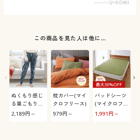
この商品を見た人は他に…
最大30%OFF
ぬくもり感じ
枕カバー(マイ
パッドシーツ
る巣ごもりル
クロフリース)
(マイクロフリ
ームパンツ(両
ース)
2,189
円～
979
円～
1,991
円～
4
面起毛フリー
ス)