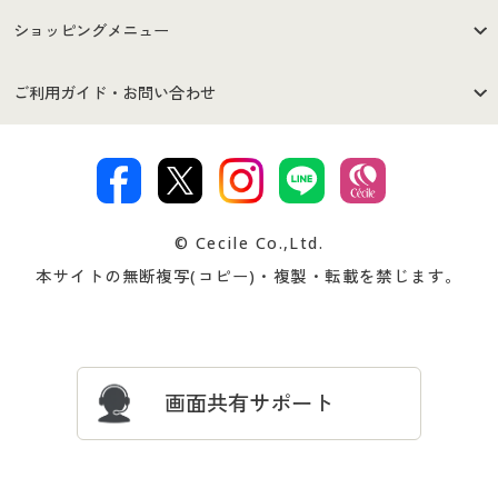
はじめての方へ
ご利用環境について
ショッピングメニュー
セシールご利用規約
プライバシーポリシー
商品カテゴリ
バーゲンセール
ご利用ガイド・お問い合わせ
特定商取引法に基づく表示
古物営業法に基づく表示
カタログ・チラシからのご注
デジタルカタログ
ご注文は
お届けは
文
著作権・商標について
会社案内
交換・返品は
お支払は
カタログ無料プレゼント
特集一覧
© Cecile Co.,Ltd.
会員登録・お客様情報変更に
お客様番号・パスワードをお
本サイトの無断複写(コピー)・複製・転載を禁じます。
プレゼント＆キャンペーン
サイトマップ
ついて
忘れの場合
サイズガイド
よくある質問とお問い合わせ
画面共有サポート