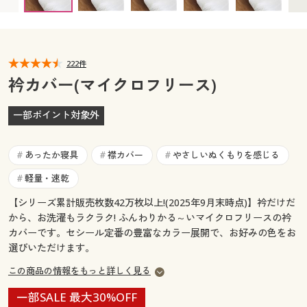
カタログ無料プレゼント
マイページ
会員メニュー
閲覧履歴
222件
マイページ
衿カバー(マイクロフリース)
お気に入り
閲覧履歴
一部ポイント対象外
サポート
お気に入り
あったか寝具
襟カバー
やさしいぬくもりを感じる
#
#
#
ご利用ガイド
サポート
軽量・速乾
#
【シリーズ累計販売枚数42万枚以上!(2025年9月末時点)】衿だけだ
よくある質問とお問い合わせ
ご利用ガイド
から、お洗濯もラクラク! ふんわりかる～いマイクロフリースの衿
カバーです。セシール定番の豊富なカラー展開で、お好みの色をお
選びいただけます。
よくある質問とお問い合わせ
この商品の情報をもっと詳しく見る
一部SALE 最大30%OFF