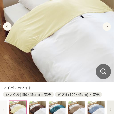
大きいサイズ
制服・スクールすべて
美容・健康・サプリメント
寝具・ベッド
制服・スクール
美容・健康通販すべて
家具・収納
キッチン・雑貨・日用品
バーゲン
大きいサイズ通販すべて
制服・学生服
カーテン・ラグ・ファブリック
大きいサイズ
制服・スクールすべて
美容・健康・サプリメント
寝具・ベッド
詳細検索
バーゲンセール
大きいサイズ レディース服
ジュニア・ティーンズ下着
バーゲン
大きいサイズ通販すべて
制服・学生服
カーテン・ラグ・ファブリック
商品カテゴリ一覧
シークレットセール
大きいサイズ レディース下着
詳細検索
バーゲンセール
大きいサイズ レディース服
ジュニア・ティーンズ下着
カタログ
大きいサイズ メンズ
商品カテゴリ一覧
シークレットセール
大きいサイズ レディース下着
カタログ・チラシからのご注文
カタログ
大きいサイズ 事務・制服
大きいサイズ メンズ
デジタルカタログ
カタログ・チラシからのご注文
アイボリホワイト
大きいサイズ 事務・制服
シングル(150×45cm) × 完売
ダブル(190×45cm) × 完売
カタログ無料プレゼント
デジタルカタログ
会員メニュー