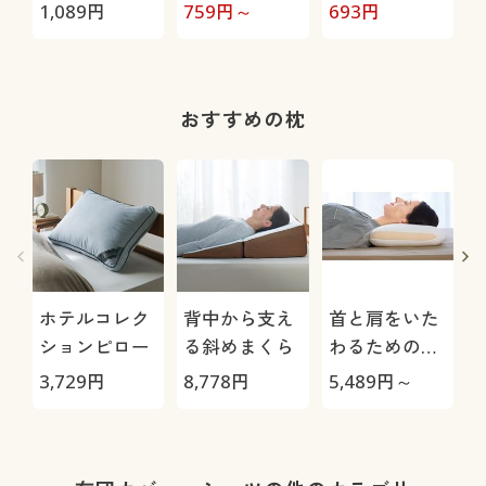
ト)
じら)
臭
1,089
円
759
円～
693
円
1
おすすめの枕
ホテルコレク
背中から支え
首と肩をいた
ションピロー
る斜めまくら
わるための低
い枕
3,729
円
8,778
円
5,489
円～
3