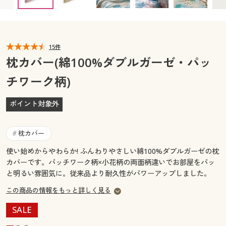
カタログ無料プレゼント
マイページ
会員メニュー
閲覧履歴
15件
マイページ
枕カバー(綿100%ダブルガーゼ・パッ
お気に入り
チワーク柄)
閲覧履歴
サポート
ポイント対象外
お気に入り
ご利用ガイド
サポート
枕カバー
#
よくある質問とお問い合わせ
使い始めからやわらか! ふんわりやさしい綿100%ダブルガーゼの枕
ご利用ガイド
カバーです。パッチワーク柄×小花柄の両面柄違いでお部屋をパッ
と明るい雰囲気に。従来品より耐久性がパワーアップしました。
よくある質問とお問い合わせ
この商品の情報をもっと詳しく見る
SALE