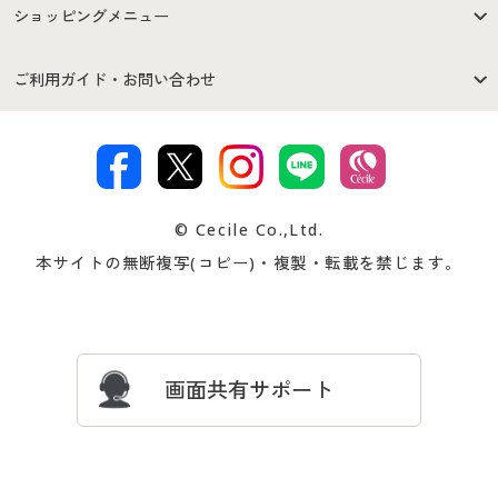
はじめての方へ
ご利用環境について
ショッピングメニュー
セシールご利用規約
プライバシーポリシー
商品カテゴリ
バーゲンセール
ご利用ガイド・お問い合わせ
特定商取引法に基づく表示
古物営業法に基づく表示
カタログ・チラシからのご注
デジタルカタログ
ご注文は
お届けは
文
著作権・商標について
会社案内
交換・返品は
お支払は
カタログ無料プレゼント
特集一覧
© Cecile Co.,Ltd.
会員登録・お客様情報変更に
お客様番号・パスワードをお
本サイトの無断複写(コピー)・複製・転載を禁じます。
プレゼント＆キャンペーン
サイトマップ
ついて
忘れの場合
サイズガイド
よくある質問とお問い合わせ
画面共有サポート