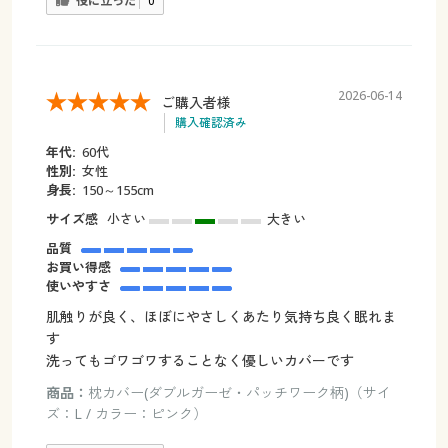
役に立った
0
2026-06-14
ご購入者様
購入確認済み
年代:
60代
性別:
女性
身長:
150～155cm
サイズ感
小さい
大きい
品質
お買い得感
使いやすさ
肌触りが良く、ほぼにやさしくあたり気持ち良く眠れま
す
洗ってもゴワゴワすることなく優しいカバーです
商品：
枕カバー(ダブルガーゼ・パッチワーク柄)（サイ
ズ：L / カラー：ピンク）