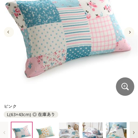
大きいサイズ
制服・スクールすべて
美容・健康・サプリメント
寝具・ベッド
制服・スクール
美容・健康通販すべて
家具・収納
キッチン・雑貨・日用品
バーゲン
大きいサイズ通販すべて
制服・学生服
カーテン・ラグ・ファブリック
大きいサイズ
制服・スクールすべて
美容・健康・サプリメント
寝具・ベッド
詳細検索
バーゲンセール
大きいサイズ レディース服
ジュニア・ティーンズ下着
バーゲン
大きいサイズ通販すべて
制服・学生服
カーテン・ラグ・ファブリック
商品カテゴリ一覧
シークレットセール
大きいサイズ レディース下着
詳細検索
バーゲンセール
大きいサイズ レディース服
ジュニア・ティーンズ下着
カタログ
大きいサイズ メンズ
商品カテゴリ一覧
シークレットセール
大きいサイズ レディース下着
カタログ・チラシからのご注文
カタログ
大きいサイズ 事務・制服
大きいサイズ メンズ
デジタルカタログ
カタログ・チラシからのご注文
ピンク
大きいサイズ 事務・制服
L(63×43cm) ◎ 在庫あり
カタログ無料プレゼント
デジタルカタログ
会員メニュー