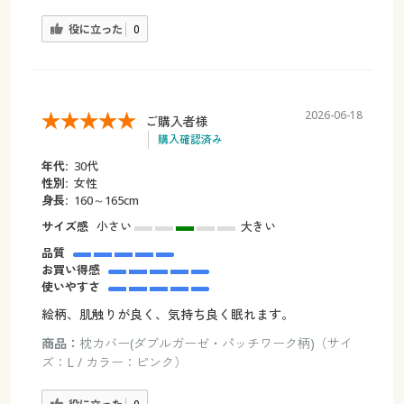
役に立った
0
2026-06-18
ご購入者様
購入確認済み
年代:
30代
性別:
女性
身長:
160～165cm
サイズ感
小さい
大きい
品質
お買い得感
使いやすさ
絵柄、肌触りが良く、気持ち良く眠れます。
商品：
枕カバー(ダブルガーゼ・パッチワーク柄)（サイ
ズ：L / カラー：ピンク）