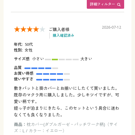
詳細フィルター
2026-07-12
ご購入者様
購入確認済み
年代:
50代
性別:
女性
サイズ感
小さい
大きい
品質
お買い得感
使いやすさ
敷きパットと掛カバーとお揃いにしたくて買いました。
既存のマクラ用に購入しました。少しキツイですが、可
愛い柄です。
姪っ子が泊まりにきたら、このセットという具合に迷わ
なくても良くなりました。
商品：
枕カバー(ダブルガーゼ・パッチワーク柄)（サイ
ズ：L / カラー：イエロー）