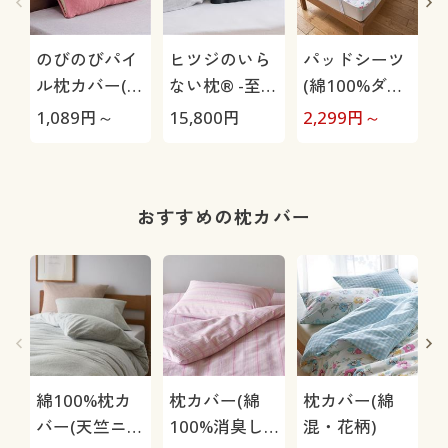
のびのびパイ
ヒツジのいら
パッドシーツ
ル枕カバー(無
ない枕® -至
(綿100%ダブ
地)
極-
ルガーゼ・パ
1,089
円～
15,800
円
2,299
円～
2
ッチワーク柄)
柄
おすすめの枕カバー
綿100%枕カ
枕カバー(綿
枕カバー(綿
バー(天竺ニッ
100%消臭し
混・花柄)