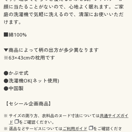
顔に当たることがないので、心地よく眠れます。ご家
庭の洗濯機で気軽に洗えるので、清潔にお使いいただ
けます。
■綿100%
▼商品によって柄の出方が多少異なります
※63×43cmの枕用です
●かぶせ式
●洗濯機OK(ネット使用)
●中国製
【セシール企画商品】
※ サイズの測り方、衣料品のヌード寸法については
共通サイズガイ
ド
をご確認ください。
※ 返品などサービスについては
ご利用ガイド
をご確認くださ