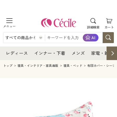
商品を探す
レディース
商品を探す
詳細検索
カート
インナー・下着
レディース通販すべて
レディース
メンズ
インナー・下着通販すべて
レディースファッション
インナー・下着
レディース通販すべて
レディース
インナー・下着
メンズ
家電・雑貨
家電・雑貨
メンズ通販すべて
女性下着
女性下着
メンズ
インナー・下着通販すべて
レディースファッション
トップ
寝具・インテリア・家具通販
寝具・ベッド
布団カバー・シーツ
寝具・インテリア・家具
家電・雑貨すべて
メンズファッション
メンズ下着
家電・雑貨
メンズ通販すべて
女性下着
女性下着
美容・健康
寝具・インテリア・家具通販すべて
家電
メンズ下着
ジュニア・ティーンズ下着
寝具・インテリア・家具
家電・雑貨すべて
メンズファッション
メンズ下着
制服・スクール
美容・健康通販すべて
家具・収納
キッチン・雑貨・日用品
美容・健康
寝具・インテリア・家具通販すべて
家電
メンズ下着
ジュニア・ティーンズ下着