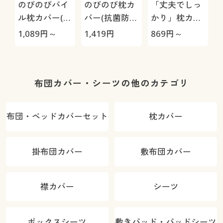
のびのびパイ
のびのび枕カ
「丈夫でしっ
ル枕カバー(無
バー(抗菌防
かり」枕カバ
地)
臭・パイル)
ー(綿100%ツ
1,089
円～
1,419
円
869
円～
9
イル)
布団カバー・シーツの他のカテゴリ
布団・ベッドカバーセット
枕カバー
掛布団カバー
敷布団カバー
襟カバー
シーツ
ボックスシーツ
敷きパッド・パッドシーツ