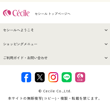
セシール トップページへ
セシールへようこそ
はじめての方へ
ご利用環境について
ショッピングメニュー
セシールご利用規約
プライバシーポリシー
商品カテゴリ
バーゲンセール
ご利用ガイド・お問い合わせ
特定商取引法に基づく表示
古物営業法に基づく表示
カタログ・チラシからのご注
デジタルカタログ
ご注文は
お届けは
文
著作権・商標について
会社案内
交換・返品は
お支払は
カタログ無料プレゼント
特集一覧
© Cecile Co.,Ltd.
会員登録・お客様情報変更に
お客様番号・パスワードをお
本サイトの無断複写(コピー)・複製・転載を禁じます。
プレゼント＆キャンペーン
サイトマップ
ついて
忘れの場合