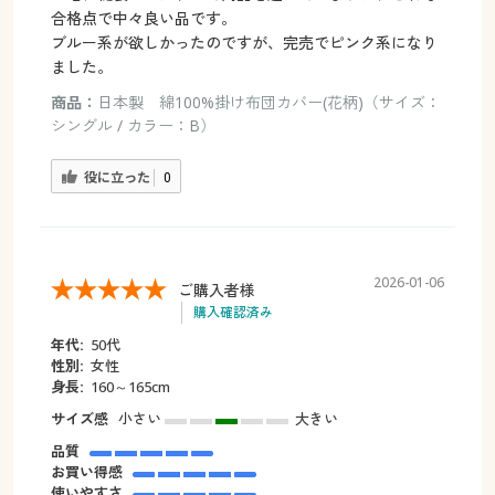
合格点で中々良い品です。
ブルー系が欲しかったのですが、完売でピンク系になり
ました。
商品：
日本製 綿100%掛け布団カバー(花柄)（サイズ：
シングル / カラー：B）
役に立った
0
2026-01-06
ご購入者様
購入確認済み
年代:
50代
性別:
女性
身長:
160～165cm
サイズ感
小さい
大きい
品質
お買い得感
使いやすさ