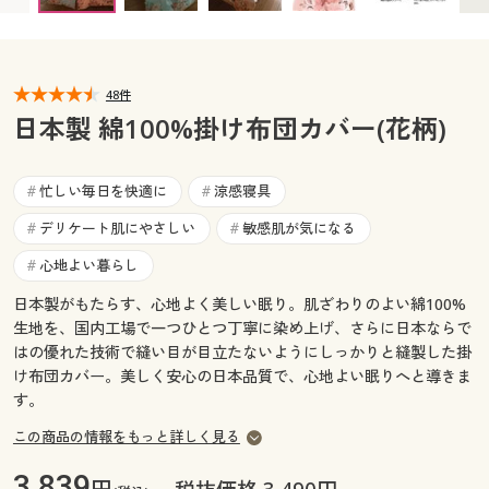
カタログ無料プレゼント
マイページ
会員メニュー
48件
閲覧履歴
マイページ
日本製 綿100%掛け布団カバー(花柄)
お気に入り
閲覧履歴
忙しい毎日を快適に
涼感寝具
#
#
サポート
デリケート肌にやさしい
敏感肌が気になる
#
#
お気に入り
ご利用ガイド
心地よい暮らし
#
サポート
日本製がもたらす、心地よく美しい眠り。肌ざわりのよい綿100%
よくある質問とお問い合わせ
生地を、国内工場で一つひとつ丁寧に染め上げ、さらに日本ならで
ご利用ガイド
はの優れた技術で縫い目が目立たないようにしっかりと縫製した掛
け布団カバー。美しく安心の日本品質で、心地よい眠りへと導きま
よくある質問とお問い合わせ
す。
この商品の情報をもっと詳しく見る
3,839
円