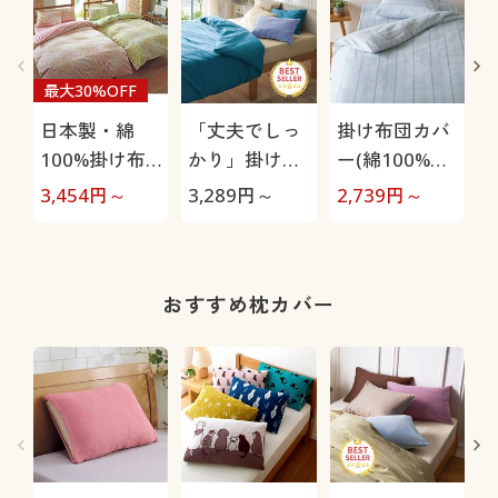
最大30%OFF
日本製・綿
「丈夫でしっ
掛け布団カバ
100%掛け布
かり」掛け布
ー(綿100%消
団カバー
団カバー(綿
臭しじら)
3,454
円～
3,289
円～
2,739
円～
3
100%ツイル)
おすすめ枕カバー