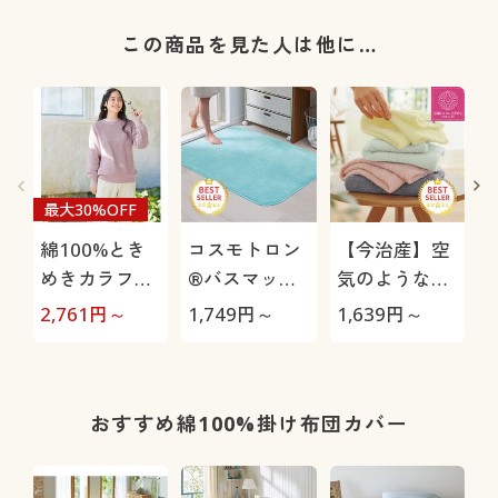
この商品を見た人は他に…
最大30%OFF
綿100%とき
コスモトロン
【今治産】空
めきカラフル
®バスマット
気のようなタ
ニット
(吸水・速乾)
オル(無撚糸)
極
2,761
円～
1,749
円～
1,639
円～
1
肌にやさしく
軽くてふわふ
わ
おすすめ綿100%掛け布団カバー