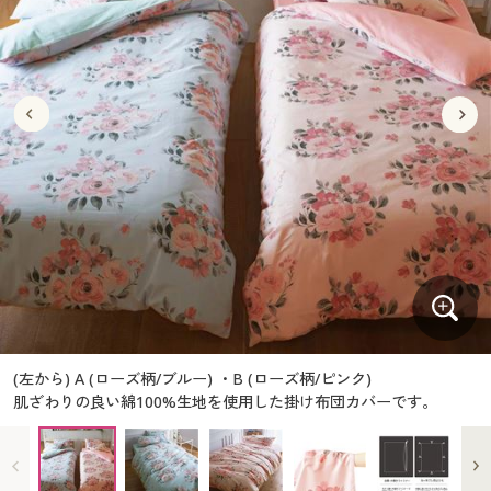
大きいサイズ
制服・スクールすべて
美容・健康・サプリメント
寝具・ベッド
制服・スクール
美容・健康通販すべて
家具・収納
キッチン・雑貨・日用品
バーゲン
大きいサイズ通販すべて
制服・学生服
カーテン・ラグ・ファブリック
大きいサイズ
制服・スクールすべて
美容・健康・サプリメント
寝具・ベッド
詳細検索
バーゲンセール
大きいサイズ レディース服
ジュニア・ティーンズ下着
バーゲン
大きいサイズ通販すべて
制服・学生服
カーテン・ラグ・ファブリック
商品カテゴリ一覧
シークレットセール
大きいサイズ レディース下着
詳細検索
バーゲンセール
大きいサイズ レディース服
ジュニア・ティーンズ下着
カタログ
大きいサイズ メンズ
商品カテゴリ一覧
シークレットセール
大きいサイズ レディース下着
カタログ・チラシからのご注文
カタログ
大きいサイズ 事務・制服
大きいサイズ メンズ
デジタルカタログ
カタログ・チラシからのご注文
(左から) A (ローズ柄/ブルー) ・B (ローズ柄/ピンク)
大きいサイズ 事務・制服
肌ざわりの良い綿100%生地を使用した掛け布団カバーです。
カタログ無料プレゼント
デジタルカタログ
会員メニュー