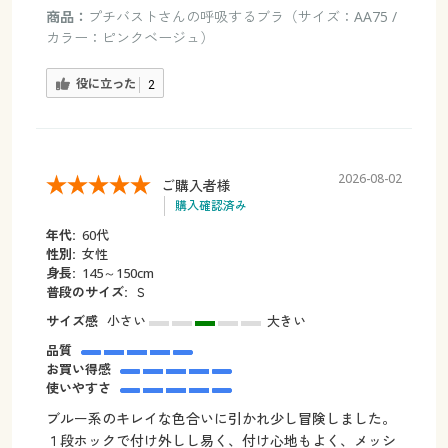
商品：
プチバストさんの呼吸するブラ（サイズ：AA75 /
カラー：ピンクベージュ）
役に立った
2
2026-08-02
ご購入者様
購入確認済み
年代:
60代
性別:
女性
身長:
145～150cm
普段のサイズ:
Ｓ
サイズ感
小さい
大きい
品質
お買い得感
使いやすさ
ブルー系のキレイな色合いに引かれ少し冒険しました。
１段ホックで付け外しし易く、付け心地もよく、メッシ