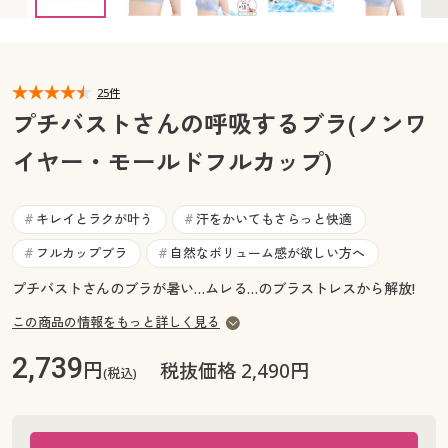
A75 ◎ 在庫あり
A80 ◎ 在庫あり
カタログ無料プレゼント
マイページ
会員メニュー
閲覧履歴
25件
マイページ
プチバストさんの呼吸するブラ(ノンワ
お気に入り
イヤー・モールドフルカップ)
閲覧履歴
サポート
お気に入り
キレイとラクが叶う
汗をかいてもさらっと快適
#
#
ご利用ガイド
フルカップブラ
自然なボリューム感が欲しい方へ
#
#
サポート
プチバストさんのブラが暑い…ムレる…のブラストレスから解放!
よくある質問とお問い合わせ
ご利用ガイド
この商品の情報をもっと詳しく見る
2,739
よくある質問とお問い合わせ
円
税抜価格 2,490円
(税込)