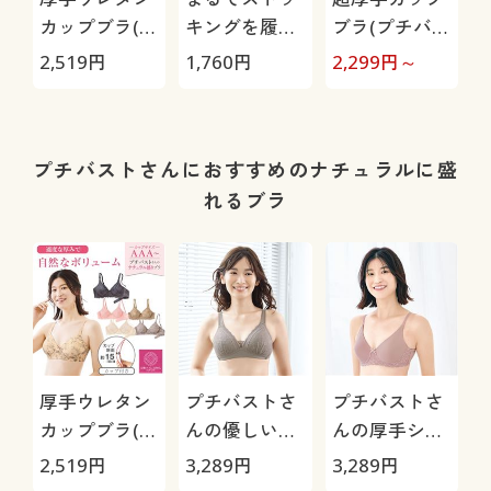
カップブラ(プ
キングを履い
ブラ(プチバス
チバストさん
たようなくつ
トさんのブラ)
2,519
円
1,760
円
2,299
円～
1
のブラ)(ノン
した・同色2
(ノンワイヤ
1
ワイヤー・フ
足組
ー・モールド
ルカップ)
フルカップ)
プチバストさんにおすすめのナチュラルに盛
れるブラ
厚手ウレタン
プチバストさ
プチバストさ
カップブラ(プ
んの優しい着
んの厚手シー
チバストさん
心地ブラ(ノン
ムレスカップ
2,519
円
3,289
円
3,289
円
のブラ)(ノン
ワイヤー)
ブラ(ノンワイ