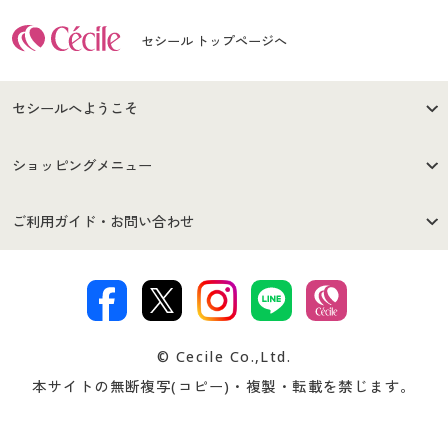
セシール トップページへ
セシールへようこそ
はじめての方へ
ご利用環境について
ショッピングメニュー
セシールご利用規約
プライバシーポリシー
商品カテゴリ
バーゲンセール
ご利用ガイド・お問い合わせ
特定商取引法に基づく表示
古物営業法に基づく表示
カタログ・チラシからのご注
デジタルカタログ
ご注文は
お届けは
文
著作権・商標について
会社案内
交換・返品は
お支払は
カタログ無料プレゼント
特集一覧
© Cecile Co.,Ltd.
会員登録・お客様情報変更に
お客様番号・パスワードをお
本サイトの無断複写(コピー)・複製・転載を禁じます。
プレゼント＆キャンペーン
サイトマップ
ついて
忘れの場合
サイズガイド
よくある質問とお問い合わせ