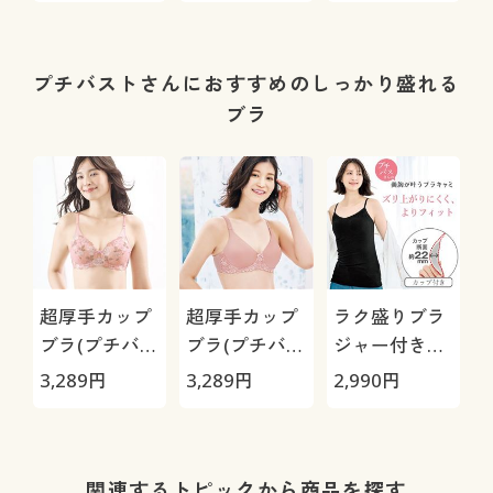
ワイヤー・フ
ヤー・フルカ
ルカップ)
ップ)
プチバストさんにおすすめのしっかり盛れる
ブラ
超厚手カップ
超厚手カップ
ラク盛りブラ
ブラ(プチバス
ブラ(プチバス
ジャー付きキ
トさんのブラ)
トさんのブラ)
ャミソール(ノ
3,289
円
3,289
円
2,990
円
(ノンワイヤ
(ノンワイヤ
ンワイヤー・
ー・モールド
ー・モールド
3/4モールド
フルカップ)
フルカップ)
カップ)
関連するトピックから商品を探す