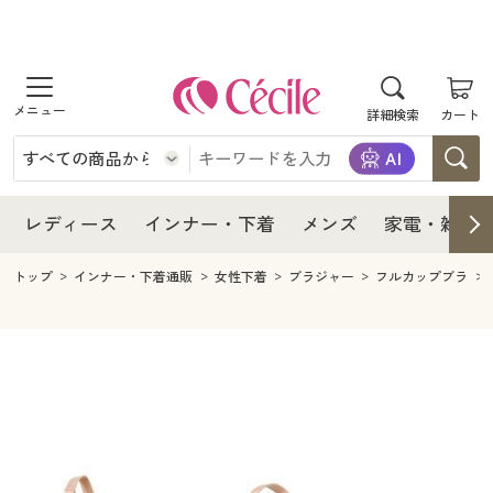
商品を探す
レディース
商品を探す
詳細検索
カート
インナー・下着
レディース通販すべて
レディース
メンズ
インナー・下着通販すべて
レディースファッション
インナー・下着
レディース通販すべて
レディース
インナー・下着
メンズ
家電・雑貨
家電・雑貨
メンズ通販すべて
女性下着
女性下着
メンズ
インナー・下着通販すべて
レディースファッション
トップ
インナー・下着通販
女性下着
ブラジャー
フルカップブラ
寝具・インテリア・家具
家電・雑貨すべて
メンズファッション
メンズ下着
家電・雑貨
メンズ通販すべて
女性下着
女性下着
美容・健康
寝具・インテリア・家具通販すべて
家電
メンズ下着
ジュニア・ティーンズ下着
寝具・インテリア・家具
家電・雑貨すべて
メンズファッション
メンズ下着
制服・スクール
美容・健康通販すべて
家具・収納
キッチン・雑貨・日用品
美容・健康
寝具・インテリア・家具通販すべて
家電
メンズ下着
ジュニア・ティーンズ下着