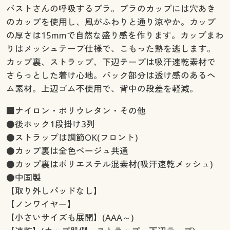
バストさんの呼吸するブラ。ブラのカップには穴あき
のカップを使用し、風がふわりと通り涼やか。カップ
の厚さは15mmで自然な盛り感を作ります。カップまわ
りはメッシュテープ仕様で、こもった熱を逃します。
カップ裏、ストラップ、下辺テープは吸汗速乾素材で
さらっとした着け心地。バック部分は透け感のあるヘ
ム素材。上辺ゴム不使用で、背中の段差を軽減。
■ナイロン・ポリウレタン・その他
●後ホック1段掛け3列
●ストラップは調節OK(フロント)
●カップ裏は全色ベージュ共通
●カップ裏はポリエステル混素材(吸汗速乾メッシュ)
●中国製
【取り外しパッドなし】
【ノンワイヤー】
【小さいサイズも展開】(AAA～)