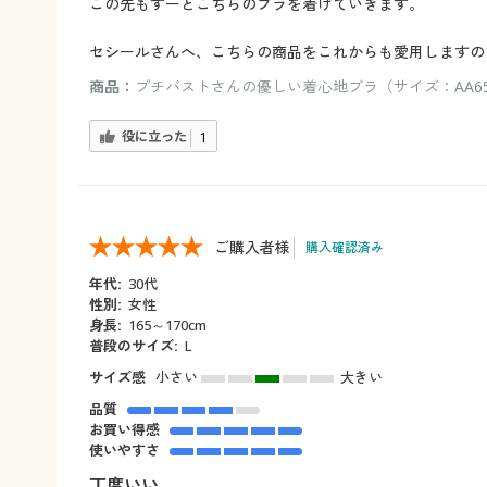
この先もずーとこちらのブラを着けていきます。
セシールさんへ、こちらの商品をこれからも愛用しますの
商品：
プチバストさんの優しい着心地ブラ（サイズ：AA65
役に立った
1
ご購入者様
購入確認済み
年代:
30代
性別:
女性
身長:
165～170cm
普段のサイズ:
L
サイズ感
小さい
大きい
品質
お買い得感
使いやすさ
丁度いい