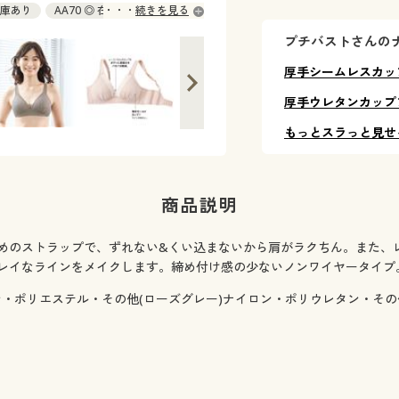
 在庫あり
AA70 ◎ 在庫あり
続きを見る
定
A75 △ 9月中旬入荷予定
プチバストさんの
旬入荷予定
厚手シームレスカッ
厚手ウレタンカップ
もっとスラっと見せ
商品説明
めのストラップで、ずれない&くい込まないから肩がラクちん。また、
レイなラインをメイクします。締め付け感の少ないノンワイヤータイプ
ン・ポリエステル・その他(ローズグレー)ナイロン・ポリウレタン・その