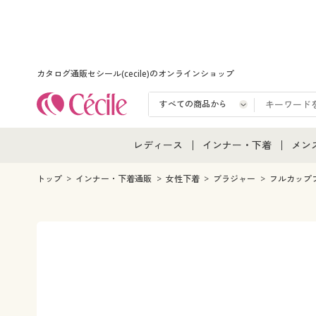
カタログ通販セシール(cecile)のオンラインショップ
レディース
インナー・下着
メン
レディース通販すべて
インナー・下着通販すべ
メン
トップ
インナー・下着通販
女性下着
ブラジャー
フルカップ
レディースファッション
女性下着
メン
女性下着
メンズ下着
メン
ジュニア・ティーンズ下