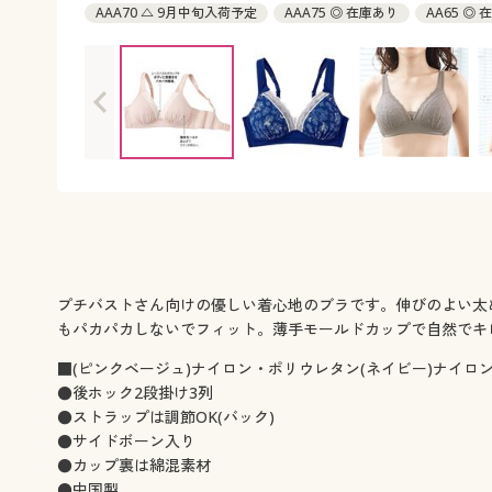
AAA70 △ 9月中旬入荷予定
AAA75 ◎ 在庫あり
AA65 ◎
AA75 ◎ 在庫あり
A65 ◎ 在庫あり
A70 △ 9月中旬入荷予
B65 ◎ 在庫あり
B70 △ 9月中旬入荷予定
B75 △ 9月中
プチバストさん向けの優しい着心地のブラです。伸びのよい太
もパカパカしないでフィット。薄手モールドカップで自然でキ
■(ピンクベージュ)ナイロン・ポリウレタン(ネイビー)ナイロ
●後ホック2段掛け3列
●ストラップは調節OK(バック)
●サイドボーン入り
●カップ裏は綿混素材
●中国製