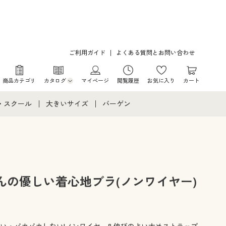
ご利用ガイド
よくある質問とお問い合わせ
商品カテゴリ
カタログ
マイページ
閲覧履歴
お気に入り
カート
カタログ・チラシからのご注文
・スクール
大きいサイズ
バーゲン
デジタルカタログ
て
・スクールすべて
大きいサイズ通販すべて
バーゲンセール
カタログ無料プレゼント
メント
・学生服
大きいサイズ レディース服
シークレットセール
ニア・ティーンズ下着
大きいサイズ レディース下着
んの優しい着心地ブラ(ノンワイヤー)
大きいサイズ メンズ