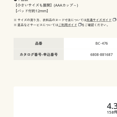
【小さいサイズも展開】(AAAカップ～)
【パッド付約12mm】
※ サイズの測り方、衣料品のヌード寸法については
共通サイズガイド
※ 返品などサービスについては
ご利用ガイド
をご確認ください。
品番
BC-476
カタログ番号-申込番号
6808-881687
4.
158