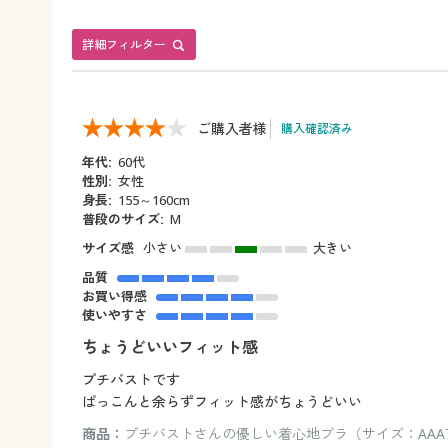
詳細フィルター
ご購入者様
購入確認済み
年代:
60代
性別:
女性
身長:
155～160cm
普段のサイズ:
M
サイズ感
小さい
大きい
品質
お買い得感
使いやすさ
ちょうどいいフィット感
プチバストです
ぱっこんと余らずフィット感がちょうどいい
商品：
プチバストさんの優しい着心地ブラ（サイズ：AAA7