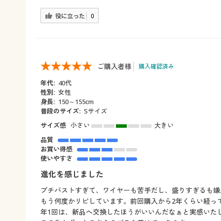
役に立った
0
ご購入者様
購入確認済み
年代:
40代
性別:
女性
身長:
150～155cm
普段のサイズ:
Sサイズ
サイズ感
小さい
大きい
品質
お買い得感
使いやすさ
進化を感じました
プチバストすぎて、ワイヤーも苦手だし、盛りすぎるも嫌
もう何度かリピしています。前回購入から2年くらい経っ
年1回は、新品へ交換したほうがいいんだなぁと実感いた