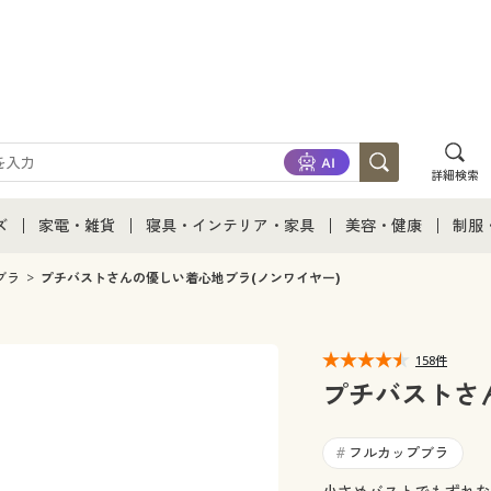
詳細検索
ズ
家電・雑貨
寝具・インテリア・家具
美容・健康
制服
て
ズ通販すべて
家電・雑貨すべて
寝具・インテリア・家具通販すべて
美容・健康通販すべ
制服
ブラ
プチバストさんの優しい着心地ブラ(ノンワイヤー)
ズファッション
家電
家具・収納
美容・健康・サプリ
制服
158件
ズ下着
キッチン・雑貨・日用品
寝具・ベッド
ジュ
プチバストさ
着
カーテン・ラグ・ファブリック
フルカップブラ
#