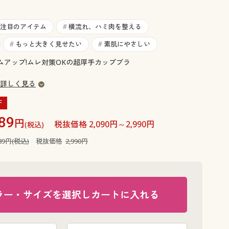
大きいサイズ 事務・制服
注目のアイテム
横流れ、ハミ肉を整える
#
もっと大きく見せたい
素肌にやさしい
#
#
ムアップ!ムレ対策OKの超厚手カップブラ
詳しく見る
F
89
円
税抜価格 2,090円～2,990円
(税込)
289円(税込)
税抜価格
2,990円
ラー・サイズを選択しカートに入れる
A(スキンベ