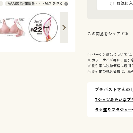
お気に入
り
AAA80 ◎ 在庫あり
続きを見る
AA80 ◎ 在庫あり
A65 ◎ 在庫あり
この商品をシェアする
※ バーゲン商品については
※ カラーサイズ毎に、割引
※ 割引率は税抜価格に適用
※ 割引前の税込価格は、販
プチバストさんの
Tシャツみたいなブ
ラク盛りブラジャー