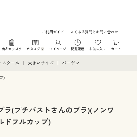
ご利用ガイド
よくある質問とお問い合わせ
商品カテゴリ
カタログ
マイページ
閲覧履歴
お気に入り
カート
カタログ・チラシからのご注文
・スクール
大きいサイズ
バーゲン
デジタルカタログ
て
・スクールすべて
大きいサイズ通販すべて
バーゲンセール
プ)
カタログ無料プレゼント
メント
・学生服
大きいサイズ レディース服
シークレットセール
ニア・ティーンズ下着
大きいサイズ レディース下着
ラ(プチバストさんのブラ)(ノンワ
ルドフルカップ)
大きいサイズ メンズ