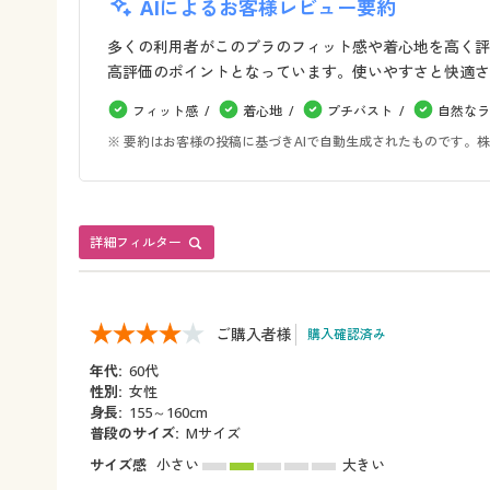
AIによるお客様レビュー要約
多くの利用者がこのブラのフィット感や着心地を高く評
高評価のポイントとなっています。使いやすさと快適さ
フィット感
着心地
プチバスト
自然なラ
※ 要約はお客様の投稿に基づきAIで自動生成されたものです
詳細フィルター
ご購入者様
購入確認済み
年代:
60代
性別:
女性
身長:
155～160cm
普段のサイズ:
Mサイズ
サイズ感
小さい
大きい