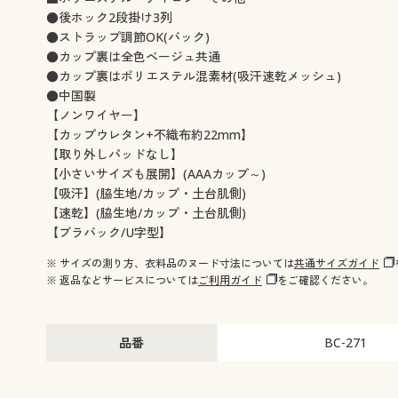
●後ホック2段掛け3列
●ストラップ調節OK(バック)
●カップ裏は全色ベージュ共通
●カップ裏はポリエステル混素材(吸汗速乾メッシュ)
●中国製
【ノンワイヤー】
【カップウレタン+不織布約22mm】
【取り外しパッドなし】
【小さいサイズも展開】(AAAカップ～)
【吸汗】(脇生地/カップ・土台肌側)
【速乾】(脇生地/カップ・土台肌側)
【ブラバック/U字型】
※ サイズの測り方、衣料品のヌード寸法については
共通サイズガイド
※ 返品などサービスについては
ご利用ガイド
をご確認ください。
品番
BC-271