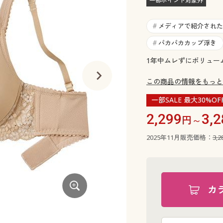
一部ポイント対象外
メディアで紹介された
#
パカパカカップ浮き
#
1年中ムレずにボリュー
この商品の情報をもっと
一部SALE 最大30%OF
2,299
3,2
円～
2025年11月販売価格：
3,
カ
ペールモーヴ