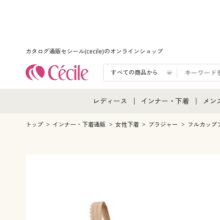
カタログ通販セシール(cecile)のオンラインショップ
レディース
インナー・下着
メン
レディース通販すべて
インナー・下着通販すべ
メン
トップ
インナー・下着通販
女性下着
ブラジャー
フルカップ
レディースファッション
女性下着
メン
女性下着
メンズ下着
メン
ジュニア・ティーンズ下