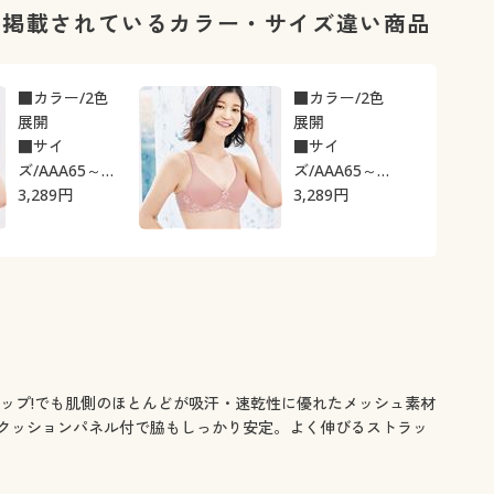
に掲載されているカラー・サイズ違い商品
■カラー/2色
■カラー/2色
展開
展開
■サイ
■サイ
ズ/AAA65～
ズ/AAA65～
3,289
A80
円
3,289
A80
円
アップ!でも肌側のほとんどが吸汗・速乾性に優れたメッシュ素材
クッションパネル付で脇もしっかり安定。よく伸びるストラッ