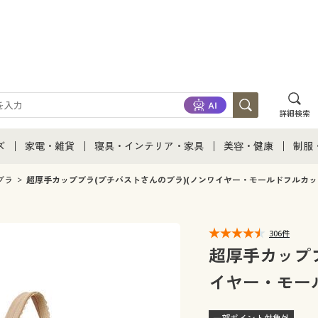
詳細検索
ズ
家電・雑貨
寝具・インテリア・家具
美容・健康
制服
て
ズ通販すべて
家電・雑貨すべて
寝具・インテリア・家具通販すべて
美容・健康通販すべ
制服
ブラ
超厚手カップブラ(プチバストさんのブラ)(ノンワイヤー・モールドフルカッ
ズファッション
家電
家具・収納
美容・健康・サプリ
制服
306件
ズ下着
キッチン・雑貨・日用品
寝具・ベッド
ジュ
超厚手カップブ
イヤー・モー
着
カーテン・ラグ・ファブリック