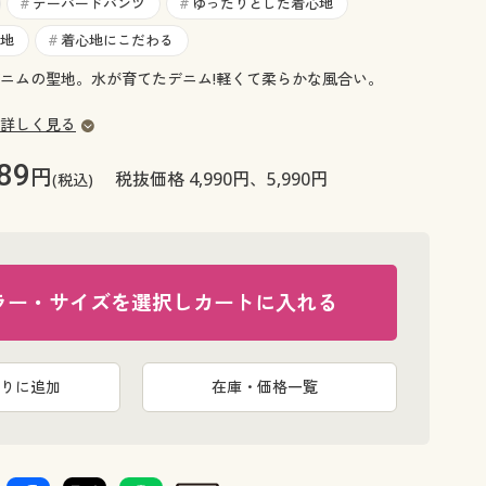
大きいサイズ 事務・制服
テーパードパンツ
ゆったりとした着心地
#
#
地
着心地にこだわる
#
ニムの聖地。水が育てたデニム!軽くて柔らかな風合い。
詳しく見る
89
円
税抜価格 4,990円、5,990円
(税込)
ラー・サイズを選択しカートに入れる
りに追加
在庫・価格一覧
フェードブ