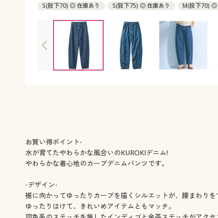
S(股下70) ◎ 在庫あり
S(股下75) ◎ 在庫あり
M(股下70) 
L(股下70) ◎ 在庫あり
L(股下75) ◎ 在庫あり
LL(股下70) 
3L(股下70) ◎ 在庫あり
3L(股下75) ◎ 在庫あり
お買い得ポイント-
水が育てたやわらかな風合いのKUROKIデニム!
やわらかな着心地のカーブデニムパンツです。
-デザイン-
裾に向かってゆったりカーブを描くシルエットが、腰まわりを
ゆったりはけて、きれいめアイテムともマッチ。
同色系のステッチを施したインディゴと金茶ステッチがアクセ