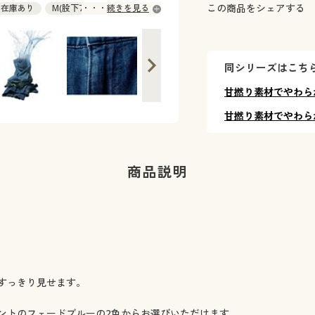
この商品をシェアする
◎ 在庫あり
M(股下75) ◎ 在庫あり
続きを見る
◎ 在庫あり
LL(股下75) ◎ 在庫あり
同シリーズはこち
甘撚り素材でやわら
甘撚り素材でやわら
商品説明
すっきり見せます。
ントのフェードブルーの2色からお選びいただけます。