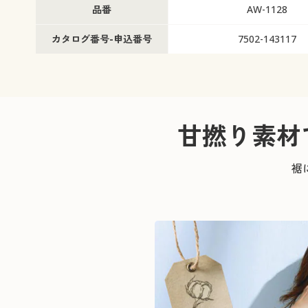
品番
AW-1128
カタログ番号-申込番号
7502-143117
甘撚り素材
裾