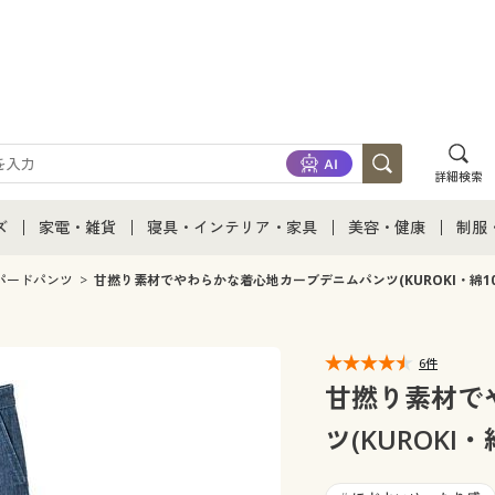
詳細検索
ズ
家電・雑貨
寝具・インテリア・家具
美容・健康
制服
て
ズ通販すべて
家電・雑貨すべて
寝具・インテリア・家具通販すべて
美容・健康通販すべ
制服
パードパンツ
甘撚り素材でやわらかな着心地カーブデニムパンツ(KUROKI・綿1
ズファッション
家電
家具・収納
美容・健康・サプリ
制服
6件
ズ下着
キッチン・雑貨・日用品
寝具・ベッド
ジュ
甘撚り素材で
ツ(KUROKI
着
カーテン・ラグ・ファブリック