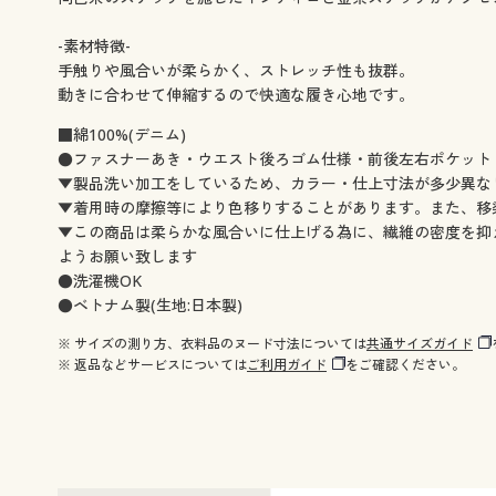
-素材特徴-
手触りや風合いが柔らかく、ストレッチ性も抜群。
動きに合わせて伸縮するので快適な履き心地です。
■綿100%(デニム)
●ファスナーあき・ウエスト後ろゴム仕様・前後左右ポケット
▼製品洗い加工をしているため、カラー・仕上寸法が多少異な
▼着用時の摩擦等により色移りすることがあります。また、移
▼この商品は柔らかな風合いに仕上げる為に、繊維の密度を抑
ようお願い致します
●洗濯機OK
●ベトナム製(生地:日本製)
※ サイズの測り方、衣料品のヌード寸法については
共通サイズガイド
※ 返品などサービスについては
ご利用ガイド
をご確認ください。