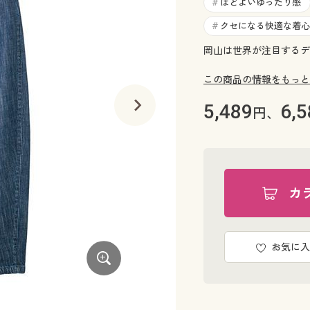
ほどよいゆったり感
#
クセになる快適な着心
#
岡山は世界が注目するデ
この商品の情報をもっと
5,489
6,5
円、
カ
お気に入
フェードブルー