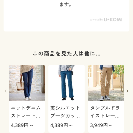
ます。
この商品を見た人は他に…
ニットデニム
美シルエット
タンブルドラ
ストレートパ
ブーツカット
イストレート
ンツ(スマート
デニムパンツ
パンツ(ストレ
4,389
円～
4,389
円～
3,949
円～
4
ニットジーン
(洗濯機OK)
ッチ・乾燥機