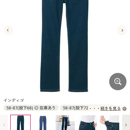
大きいサイズ
制服・スクールすべて
美容・健康・サプリメント
寝具・ベッド
制服・スクール
美容・健康通販すべて
家具・収納
キッチン・雑貨・日用品
バーゲン
大きいサイズ通販すべて
制服・学生服
カーテン・ラグ・ファブリック
大きいサイズ
制服・スクールすべて
美容・健康・サプリメント
寝具・ベッド
詳細検索
バーゲンセール
大きいサイズ レディース服
ジュニア・ティーンズ下着
バーゲン
大きいサイズ通販すべて
制服・学生服
カーテン・ラグ・ファブリック
商品カテゴリ一覧
シークレットセール
大きいサイズ レディース下着
詳細検索
バーゲンセール
大きいサイズ レディース服
ジュニア・ティーンズ下着
カタログ
大きいサイズ メンズ
商品カテゴリ一覧
シークレットセール
大きいサイズ レディース下着
カタログ・チラシからのご注文
カタログ
大きいサイズ 事務・制服
大きいサイズ メンズ
デジタルカタログ
カタログ・チラシからのご注文
インディゴ
大きいサイズ 事務・制服
58-87(股下68) ◎ 在庫あり
58-87(股下72) ◎ 在庫あり
続きを見る
カタログ無料プレゼント
デジタルカタログ
61-89(股下68) ◎ 在庫あり
61-89(股下72) ◎ 在庫あり
64-91(股下68) ◎ 在庫あり
64-91(股下72) ◎ 在庫あり
会員メニュー