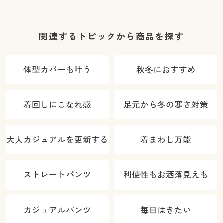
ズ)(全方向ス
OK・毎日パン
トレッチ・や
ツ・綿混・UV
わらか・選べ
カット・静電
関連するトピックから商品を探す
る4レング
気がたまりに
ス・洗濯機
くい)
体型カバーも叶う
秋冬におすすめ
OK・1年中は
ける)
着回しにこなれ感
足元から冬の寒さ対策
大人カジュアルを更新する
着まわし万能
ストレートパンツ
利便性もお洒落見えも
カジュアルパンツ
毎日はきたい