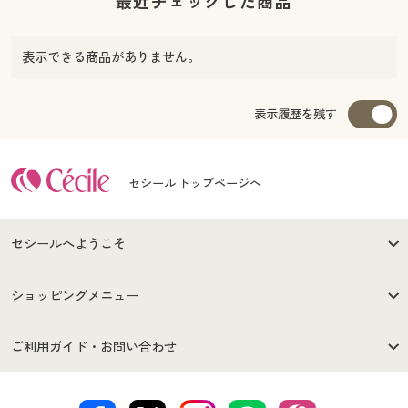
最近チェックした商品
表示できる商品がありません。
表示履歴を残す
セシール トップページへ
セシールへようこそ
はじめての方へ
ご利用環境について
ショッピングメニュー
セシールご利用規約
プライバシーポリシー
商品カテゴリ
バーゲンセール
ご利用ガイド・お問い合わせ
カラー・サイズを選択しカートに入れる
特定商取引法に基づく表示
古物営業法に基づく表示
カタログ・チラシからのご注
デジタルカタログ
ご注文は
お届けは
文