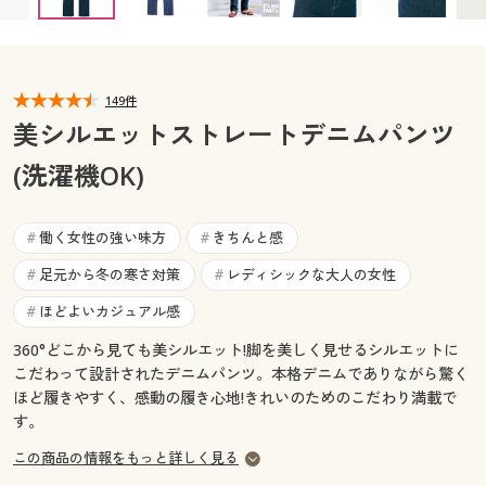
67-93(股下68) ◎ 在庫あり
67-93(股下72) ◎ 在庫あり
カタログ無料プレゼント
70-95(股下68) ◎ 在庫あり
70-95(股下72) ◎ 在庫あり
マイページ
会員メニュー
73-97(股下68) ◎ 在庫あり
73-97(股下72) ◎ 在庫あり
76-99(股下68) ◎ 在庫あり
76-99(股下72) ◎ 在庫あり
閲覧履歴
149件
マイページ
80-101(股下68) ◎ 在庫あり
80-101(股下72) ◎ 在庫あり
美シルエットストレートデニムパンツ
お気に入り
(洗濯機OK)
閲覧履歴
サポート
お気に入り
働く女性の強い味方
きちんと感
#
#
ご利用ガイド
足元から冬の寒さ対策
レディシックな大人の女性
#
#
サポート
ほどよいカジュアル感
#
よくある質問とお問い合わせ
ご利用ガイド
360°どこから見ても美シルエット!脚を美しく見せるシルエットに
こだわって設計されたデニムパンツ。本格デニムでありながら驚く
よくある質問とお問い合わせ
ほど履きやすく、感動の履き心地!きれいのためのこだわり満載で
す。
この商品の情報をもっと詳しく見る