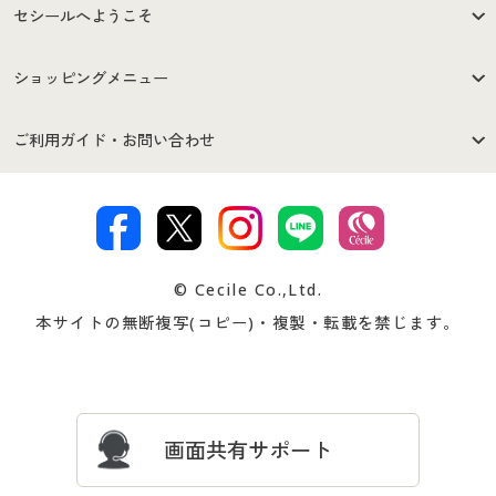
セシールへようこそ
はじめての方へ
ご利用環境について
ショッピングメニュー
セシールご利用規約
プライバシーポリシー
商品カテゴリ
バーゲンセール
ご利用ガイド・お問い合わせ
特定商取引法に基づく表示
古物営業法に基づく表示
カタログ・チラシからのご注
デジタルカタログ
ご注文は
お届けは
文
著作権・商標について
会社案内
交換・返品は
お支払は
カタログ無料プレゼント
特集一覧
© Cecile Co.,Ltd.
会員登録・お客様情報変更に
お客様番号・パスワードをお
本サイトの無断複写(コピー)・複製・転載を禁じます。
プレゼント＆キャンペーン
サイトマップ
ついて
忘れの場合
サイズガイド
よくある質問とお問い合わせ
画面共有サポート