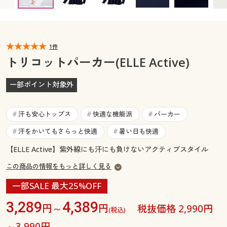
カタログ無料プレゼント
マイページ
会員メニュー
閲覧履歴
1件
マイページ
トリコットパーカー(ELLE Active)
お気に入り
閲覧履歴
一部ポイント対象外
サポート
お気に入り
汗も安心トップス
快適な機能派
パーカー
#
#
#
ご利用ガイド
サポート
汗をかいてもさらっと快適
暑い日も快適
#
#
【ELLE Active】紫外線にも汗にも負けないアクティブスタイル
よくある質問とお問い合わせ
ご利用ガイド
この商品の情報をもっと詳しく見る
よくある質問とお問い合わせ
一部SALE 最大25%OFF
3,289
4,389
円～
円
税抜価格 2,990円
(税込)
～3,990円