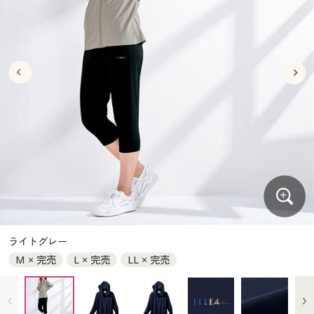
大きいサイズ
制服・スクールすべて
美容・健康・サプリメント
寝具・ベッド
制服・スクール
美容・健康通販すべて
家具・収納
キッチン・雑貨・日用品
バーゲン
大きいサイズ通販すべて
制服・学生服
カーテン・ラグ・ファブリック
大きいサイズ
制服・スクールすべて
美容・健康・サプリメント
寝具・ベッド
詳細検索
バーゲンセール
大きいサイズ レディース服
ジュニア・ティーンズ下着
バーゲン
大きいサイズ通販すべて
制服・学生服
カーテン・ラグ・ファブリック
商品カテゴリ一覧
シークレットセール
大きいサイズ レディース下着
詳細検索
バーゲンセール
大きいサイズ レディース服
ジュニア・ティーンズ下着
カタログ
大きいサイズ メンズ
商品カテゴリ一覧
シークレットセール
大きいサイズ レディース下着
カタログ・チラシからのご注文
カタログ
大きいサイズ 事務・制服
大きいサイズ メンズ
デジタルカタログ
カタログ・チラシからのご注文
ライトグレー
大きいサイズ 事務・制服
M × 完売
L × 完売
LL × 完売
カタログ無料プレゼント
デジタルカタログ
会員メニュー