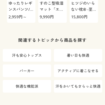
ゆったりレギ
すのこ型吸湿
ヒツジのいら
ンスパンツ/細
マット「エア
ない枕® -至
見えが叶うら
ージョブ®」
極-
2,959
円～
9,990
円
15,800
円
1
くちんテーパ
Max
ード(ストレッ
チ・UVカッ
ト・速乾・洗
関連するトピックから商品を探す
濯機OK)
汗も安心トップス
暑い日も快適
パーカー
アクティブに着こなせる
快適な機能派
汗をかいてもさらっと快適