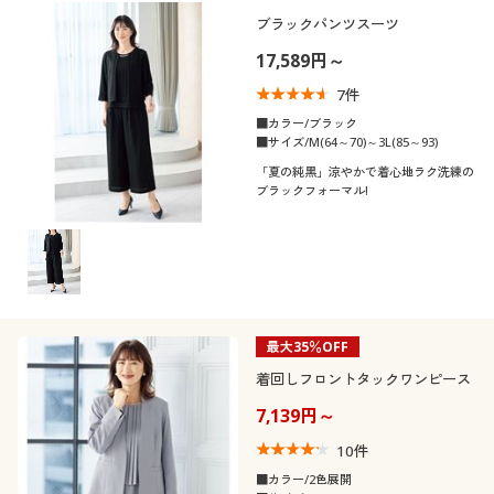
制服・スクール
美容・健康通販すべて
家具・収納
ブラックパンツスーツ
キッチン・雑貨・日用品
カテゴリ
17,589円～
大きいサイズ
制服・スクールすべて
美容・健康・サプリメント
寝具・ベッド
7
件
口コミ
(4〜4.9)
■カラー/ブラック
バーゲン
■サイズ/M(64～70)～3L(85～93)
大きいサイズ通販すべて
制服・学生服
カーテン・ラグ・ファブリック
(3〜3.9)
「夏の純黒」涼やかで着心地ラク洗練の
ブラックフォーマル!
(2〜2.9)
詳細検索
バーゲンセール
大きいサイズ レディース服
ジュニア・ティーンズ下着
レディースサ
S
M
L
LL
3L
4L
商品カテゴリ一覧
イズ
シークレットセール
大きいサイズ レディース下着
カタログ
カラー
大きいサイズ メンズ
最大35％OFF
カタログ・チラシからのご注文
着回しフロントタックワンピース
大きいサイズ 事務・制服
こだわり条件
7,139円～
柄・デザイン
で絞り込む
デジタルカタログ
10
件
襟・ネック
無地
スリット
■カラー/2色展開