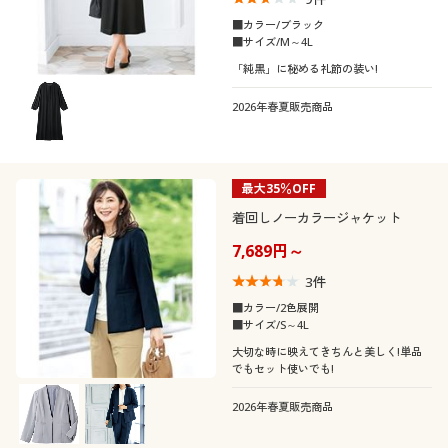
■カラー/ブラック
■サイズ/M～4L
「純黒」に秘める礼節の装い!
2026年春夏販売商品
最大35％OFF
着回しノーカラージャケット
7,689円～
3
件
■カラー/2色展開
■サイズ/S～4L
大切な時に映えてきちんと美しく!単品
でもセット使いでも!
2026年春夏販売商品