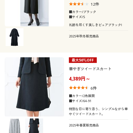
12
件
■カラー/ブラック
■サイズ/S
礼節を尽くす美しきピュアブラック!
2025年秋冬販売商品
最大50％OFF
華やぎツイードスカート
4,389円～
6
件
■カラー/2色展開
■サイズ/64-91
特別な日に寄り添う、シンプルながら華
やぐツイードスカート。
2025年春夏販売商品