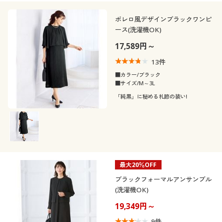
秋
冬
ボレロ風デザインブラックワンピ
ース(洗濯機OK)
閉じる
17,589円～
13
件
■カラー/ブラック
■サイズ/M～3L
「純黒」に秘める礼節の装い!
最大20％OFF
ブラックフォーマルアンサンブル
(洗濯機OK)
19,349円～
9
件