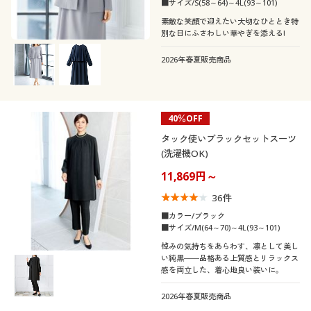
カタログ無料プレゼント
■サイズ/S(58～64)～4L(93～101)
袖
ノーカラー
ハイネック
素敵な笑顔で迎えたい大切なひととき特
フリンジ
別な日にふさわしい華やぎを添える!
会員メニュー
素材
フレアスリーブ
2026年春夏販売商品
マイページ
機能・特徴
ツイード
シフォン
閲覧履歴
40％OFF
シーン
ウォッシャブル(洗
ストレッチ
シルク
ナイロン
える)
タック使いブラックセットスーツ
お気に入り
(洗濯機OK)
テイスト
フォーマル
11,869円～
冷感・涼感
サポート
着用感
カジュアル
36
件
ご利用ガイド
■カラー/ブラック
年代
レギュラー
■サイズ/M(64～70)～4L(93～101)
悼みの気持ちをあらわす、凛として美し
よくある質問とお問い合わせ
シーズン
い純黒――品格ある上質感とリラックス
30代
40代
感を両立した、着心地良い装いに。
価格
夏
春
～
円
絞込
2026年春夏販売商品
50代
60代