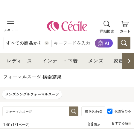
商品を探す
詳細検索
カート
レディース
インナー・下着
レディース通販すべて
レディース
インナー・下着
メンズ
家電・雑
メンズ
インナー・下着通販すべて
レディースファッション
フォーマルスーツ
検索結果
家電・雑貨
メンズ通販すべて
女性下着
女性下着
メンズシングルフォーマルスーツ
寝具・インテリア・家具
家電・雑貨すべて
メンズファッション
メンズ下着
代表色のみ
絞り込み(
0
)
美容・健康
寝具・インテリア・家具通販すべて
家電
メンズ下着
ジュニア・ティーンズ下着
14
1
/
1
表示
件(
ページ)
在庫
在庫のある商品のみ表示