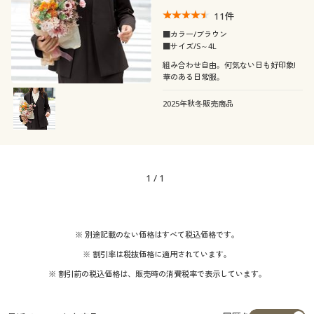
11
件
■カラー/ブラウン
■サイズ/S～4L
組み合わせ自由。何気ない日も好印象!
華のある日常服。
2025年秋冬販売商品
1
/
1
※ 別途記載のない価格はすべて税込価格です。
※ 割引率は税抜価格に適用されています。
※ 割引前の税込価格は、販売時の消費税率で表示しています。