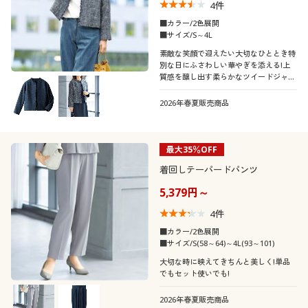
4
件
■カラー/2色展開
■サイズ/S～4L
素敵な笑顔で迎えたい大切なひととき特
別な日にふさわしい華やぎを添える!上
質感を醸し出す柔らかなツイードジャケ
ットです。
2026年春夏販売商品
最大35％OFF
着回しテーパードパンツ
5,379円～
4
件
■カラー/2色展開
■サイズ/S(58～64)～4L(93～101)
大切な時に映えてきちんと美しく!単品
でもセット使いでも!
2026年春夏販売商品