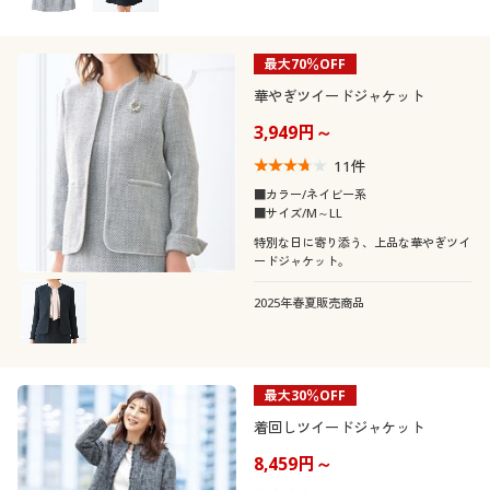
最大70％OFF
華やぎツイードジャケット
3,949円～
11
件
■カラー/ネイビー系
■サイズ/M～LL
特別な日に寄り添う、上品な華やぎツイ
ードジャケット。
2025年春夏販売商品
最大30％OFF
着回しツイードジャケット
8,459円～