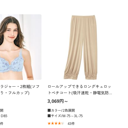
ラジャー・2枚組(ソフ
ロールアップできるロングキュロッ
り・フルカップ)
トペチコート(吸汗速乾・静電気防
止)
3,069円～
展開
■カラー/2色展開
D85
■サイズ/M-75～3L-75
0
件
43
件