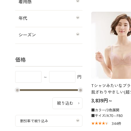
着用感
年代
シーズン
価格
～
円
Tシャツみたいなブラ
肌ざわりやさしい(超
入り・フルカップ)(脇
3,839円～
■カラー/3色展開
■サイズ/A70～F80
344
件