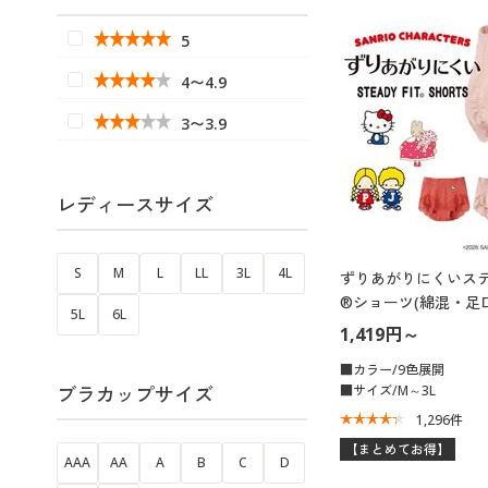
5
4〜4.9
3〜3.9
レディースサイズ
S
M
L
LL
3L
4L
ずりあがりにくいス
®ショーツ(綿混・足
5L
6L
こみ丈浅め)
1,419円～
■カラー/9色展開
ブラカップサイズ
■サイズ/M～3L
1,296
件
【まとめてお得】
AAA
AA
A
B
C
D