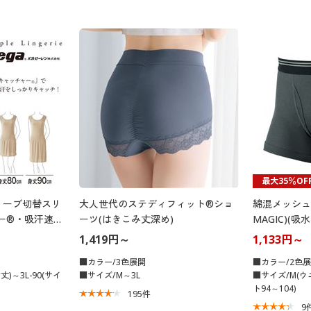
最大35％OF
リーブ切替スリ
大人世代のステディフィット®ショ
綿混メッシュブ
ー®・吸汗速
ーツ(はきこみ丈深め)
MAGIC)(吸
1,419円～
1,133円～
■カラー/3色展開
■カラー/2色
丈)～3L-90(サイ
■サイズ/M～3L
■サイズ/M(ウエ
ト94～104)
195
件
9