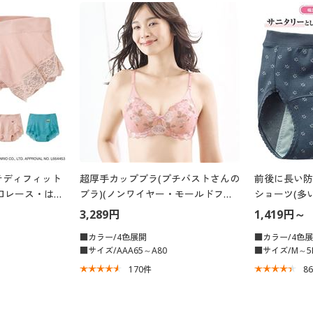
テディフィット
超厚手カップブラ(プチバストさんの
前後に長い防
口レース・はき
ブラ)(ノンワイヤー・モールドフル
ショーツ(多
カップ)
ンダード)
3,289円
1,419円～
■カラー/4色展開
■カラー/4色
■サイズ/AAA65～A80
■サイズ/M～5
170
件
8