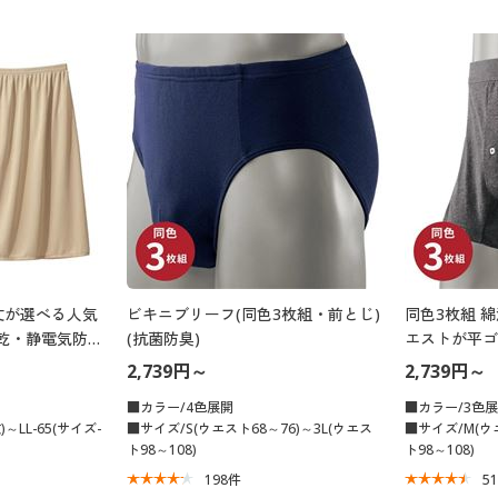
丈が選べる人気
ビキニブリーフ(同色3枚組・前とじ)
同色3枚組 
乾・静電気防
(抗菌防臭)
エストが平ゴ
(前開き)
2,739円～
2,739円～
■カラー/4色展開
■カラー/3色
～LL-65(サイズ-
■サイズ/S(ウエスト68～76)～3L(ウエス
■サイズ/M(ウエ
ト98～108)
ト98～108)
198
件
5