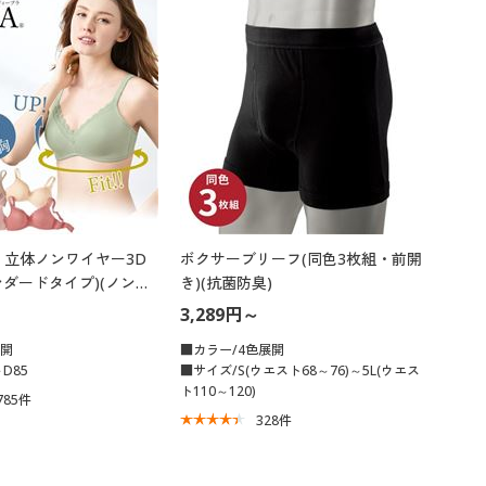
大きいサイズ 事務・制服
 立体ノンワイヤー3D
ボクサーブリーフ(同色3枚組・前開
ンダードタイプ)(ノンワ
き)(抗菌防臭)
モールドカップ)(サード
3,289円～
)
展開
■カラー/4色展開
D85
■サイズ/S(ウエスト68～76)～5L(ウエス
ト110～120)
785
件
328
件