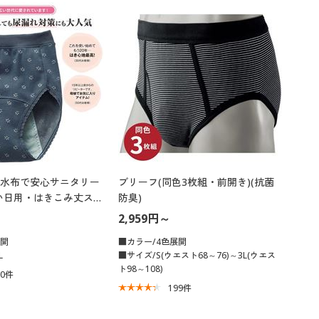
水布で安心サニタリー
ブリーフ(同色3枚組・前開き)(抗菌
い日用・はきこみ丈スタ
防臭)
2,959円～
展開
■カラー/4色展開
L
■サイズ/S(ウエスト68～76)～3L(ウエス
ト98～108)
60
件
199
件