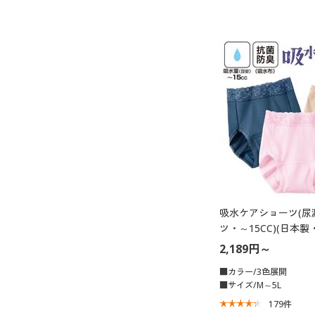
吸水ケアショーツ(尿
ツ・～15CC)(日本
め)
2,189円～
■カラー/3色展開
■サイズ/M～5L
179
件