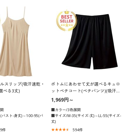
ルスリップ(吸汗速乾・
ボトムにあわせて丈が選べるキュロ
選べる3丈)
ットペチコート(ペチパンツ)(吸汗速
乾・静電気防止)
1,969円～
展開
■カラー/3色展開
(バスト-身丈)～100-95(バ
■サイズ/M-35(サイズ-丈)～LL-55(サイズ-
丈)
19
件
594
件