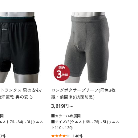
トランクス 男の安心/
ロングボクサーブリーフ(同色3枚
吸汗速乾 男の安心
組・前開き)(抗菌防臭)
3,619円～
展開
■カラー/4色展開
スト76～84)～3L(ウエス
■サイズ/S(ウエスト68～76)～5L(ウエス
ト110～120)
43
件
146
件