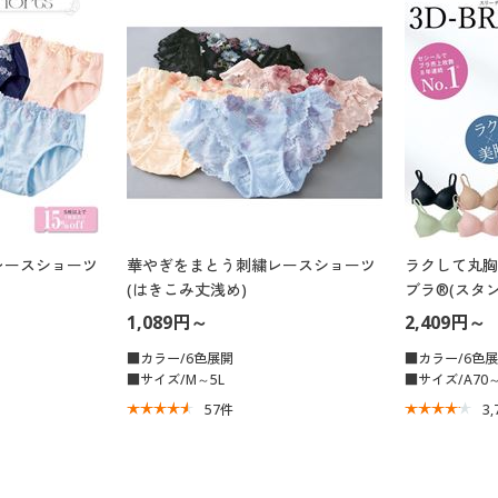
レースショーツ
華やぎをまとう刺繍レースショーツ
ラクして丸胸
(はきこみ丈浅め)
ブラ®(スタ
イヤー・3/4
1,089円～
2,409円～
ウェーブブラ
■カラー/6色展開
■カラー/6色
■サイズ/M～5L
■サイズ/A70～
57
件
3,