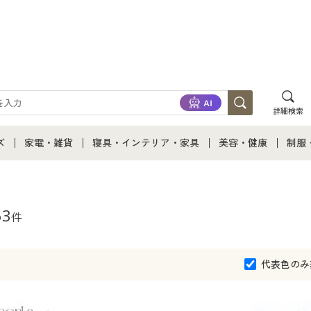
詳細検索
ズ
家電・雑貨
寝具・インテリア・家具
美容・健康
制服
て
ズ通販すべて
家電・雑貨すべて
寝具・インテリア・家具通販すべて
美容・健康通販すべ
制服
ズファッション
家電
家具・収納
美容・健康・サプリ
制服
63
件
ズ下着
キッチン・雑貨・日用品
寝具・ベッド
ジュ
代表色のみ
着
カーテン・ラグ・ファブリック