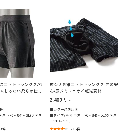
綿混ニットトランクス/ウ
尿ジミ対策ニットトランクス 男の安
ムじゃない柔らか仕様
心/尿ジミ・ニオイ軽減素材
2,409円～
展開
■カラー/2色展開
スト76～84)～3L(ウエス
■サイズ/M(ウエスト76～84)～5L(ウエス
ト110～120)
13
件
215
件