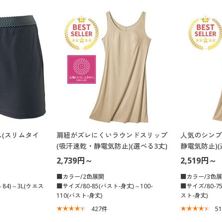
(スリムタイ
肩紐がズレにくいラウンドスリップ
人気のシンプ
(吸汗速乾・静電気防止)(選べる3丈)
静電気防止)(
2,739円～
2,519円～
■カラー/2色展開
■カラー/3色
84)～3L(ウエス
■サイズ/80-85(バスト-身丈)～100-
■サイズ/80-75
110(バスト-身丈)
スト-身丈)
427
件
5