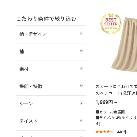
こだわり条件で絞り込む
柄・デザイン
袖
素材
機能・特徴
スカートに合わせて
のペチコート(吸汗速
止)
1,969円～
シーン
■カラー/3色展開
■サイズ/M-45(サイズ-丈)
テイスト
丈)
440
件