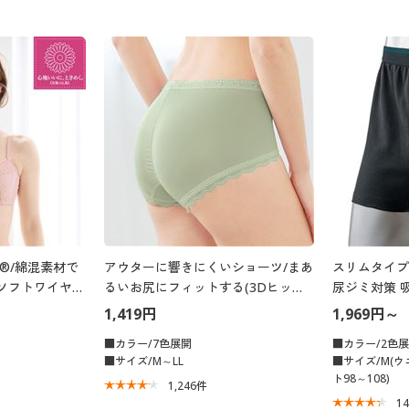
®/綿混素材で
アウターに響きにくいショーツ/まあ
スリムタイプ
ソフトワイヤー
るいお尻にフィットする(3Dヒップ)
尿ジミ対策 
高タイプ)
(やや深ばきタイプ)
1,419円
1,969円～
■カラー/7色展開
■カラー/2色
■サイズ/M～LL
■サイズ/M(ウエ
ト98～108)
1,246
件
1