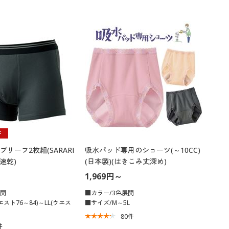
F
リーフ2枚組(SARARI
吸水パッド専用のショーツ(～10CC)
水速乾)
(日本製)(はきこみ丈深め)
1,969円～
展開
■カラー/3色展開
スト76～84)～LL(ウエス
■サイズ/M～5L
80
件
件