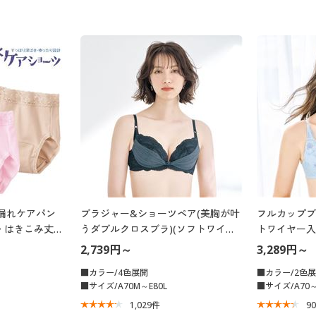
漏れケアパン
ブラジャー&ショーツペア(美胸が叶
フルカップブ
製・はきこみ丈深
うダブルクロスブラ)(ソフトワイヤ
トワイヤー入
ー入り・3/4カップ)
2,739円～
3,289円～
■カラー/4色展開
■カラー/2色
■サイズ/A70M～E80L
■サイズ/A70～
1,029
件
9