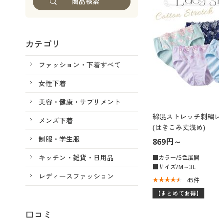
カテゴリ
ファッション・下着すべて
女性下着
美容・健康・サプリメント
綿混ストレッチ刺繍
メンズ下着
(はきこみ丈浅め)
制服・学生服
869円～
キッチン・雑貨・日用品
■カラー/5色展開
■サイズ/M～3L
レディースファッション
45
件
【まとめてお得】
口コミ