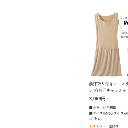
前汗取り付きノース
ップ(前汗キャッチャ
乾)
3,069円～
■カラー/2色展開
■サイズ/M-80(サイズ-身
ズ-身丈)
234
件