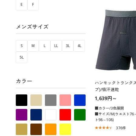
E
F
メンズサイズ
S
M
L
LL
3L
4L
5L
カラー
ハンモックトランクス
プ)/吸汗速乾
1,639円～
■カラー/3色展開
■サイズ/M(ウエスト76～
ト98～108)
376
件