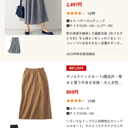
2,497円
18
件
■カラー/ギンガムチェック
■サイズ/S(58～64)～LL(77～85)
匠の技術を継承した国産生地【おりなす
とちお】を心地よくおしゃれにまとう!
トレンドに左右されない定番のギンガム
チェックで、エイジレス&タイムレスな
デザインに仕上げました。素材の風合い
2023年秋冬販売商品
で軽やかに決まるボリューミーなギャザ
ースカート。
80％OFF
チノAラインスカート(微光沢・厚
みと張りのある生地・大人女性の
上質チノ・ストレッチ)
869円
79
件
■カラー/カーキ
■サイズ/S(58～64)
いろいろなトップスと好相性なカジュア
ルスカート。ウエストラクラククでふだ