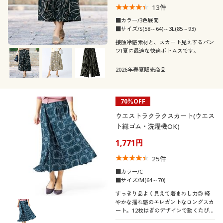
13
件
■カラー/3色展開
■サイズ/S(58～64)～3L(85～93)
接触冷感素材と、スカート見えするパン
ツ!夏に最適な快適ボトムスです。
2026年春夏販売商品
70％OFF
ウエストラクラクスカート(ウエス
ト総ゴム・洗濯機OK)
1,771円
25
件
■カラー/C
■サイズ/M(64～70)
すっきり品よく見えて着まわし力◎ 軽
やかな揺れ感のエレガントなロングスカ
ート。12枚はぎのデザインで動くたびに
美しく揺れます。仕事がはかどるリラッ