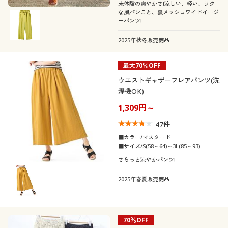
未体験の爽やかさ!涼しい、軽い、ラク
な風パンこと、裏メッシュワイドイージ
ーパンツ!
2025年秋冬販売商品
最大70％OFF
ウエストギャザーフレアパンツ(洗
濯機OK)
1,309円～
47
件
■カラー/マスタード
■サイズ/S(58～64)～3L(85～93)
さらっと涼やかパンツ!
2025年春夏販売商品
70％OFF