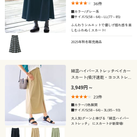
36
件
■カラー/グレー系
■サイズ/S(58～64)～LL(77～85)
ふんわりシルエットで優しげ揺れ感を楽
しむふわぬくスカート!
2025年秋冬販売商品
綿混ハイパーストレッチベイカー
スカート(吸汗速乾・ヨコストレッ
チ)
3,949円～
23
件
■カラー/3色展開
■サイズ/S(58～64)～3L(85～93)
大人気!グーンと伸びる「綿混ハイパー
ストレッチ」 にスカートが新登場!