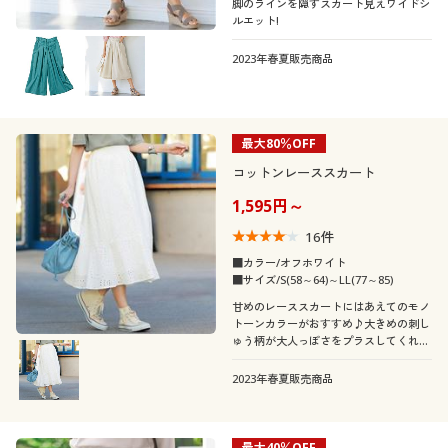
脚のラインを隠すスカート見えワイドシ
ルエット!
2023年春夏販売商品
最大80％OFF
コットンレーススカート
1,595円～
16
件
■カラー/オフホワイト
■サイズ/S(58～64)～LL(77～85)
甘めのレーススカートにはあえてのモノ
トーンカラーがおすすめ♪大きめの刺し
ゅう柄が大人っぽさをプラスしてくれま
す。
2023年春夏販売商品
最大40％OFF