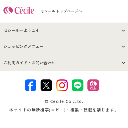
セシール トップページへ
セシールへようこそ
はじめての方へ
ご利用環境について
ショッピングメニュー
セシールご利用規約
プライバシーポリシー
商品カテゴリ
バーゲンセール
ご利用ガイド・お問い合わせ
特定商取引法に基づく表示
古物営業法に基づく表示
カタログ・チラシからのご注
デジタルカタログ
ご注文は
お届けは
文
著作権・商標について
会社案内
交換・返品は
お支払は
カタログ無料プレゼント
特集一覧
© Cecile Co.,Ltd.
会員登録・お客様情報変更に
お客様番号・パスワードをお
本サイトの無断複写(コピー)・複製・転載を禁じます。
プレゼント＆キャンペーン
サイトマップ
ついて
忘れの場合
サイズガイド
よくある質問とお問い合わせ