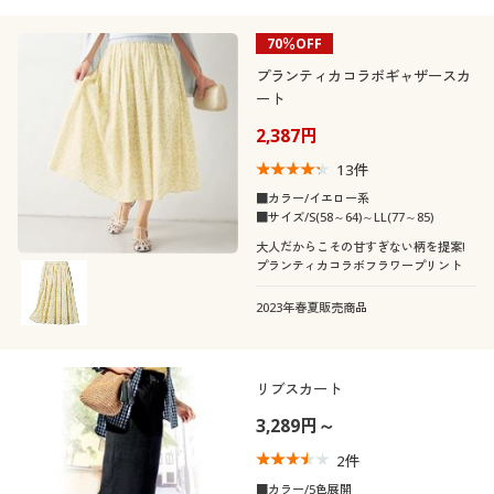
70％OFF
プランティカコラボギャザースカ
ート
2,387円
13
件
■カラー/イエロー系
■サイズ/S(58～64)～LL(77～85)
大人だからこその甘すぎない柄を提案!
プランティカコラボフラワープリント
2023年春夏販売商品
リブスカート
3,289円～
2
件
■カラー/5色展開