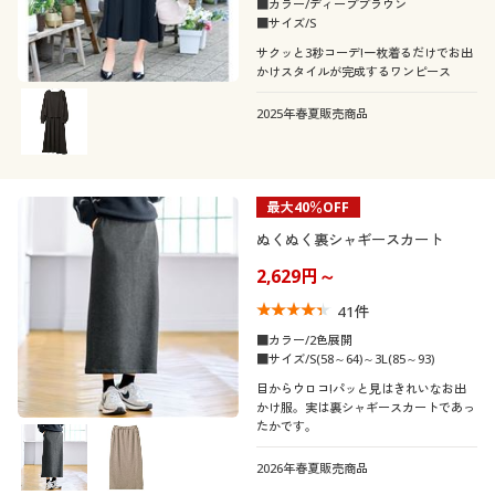
■カラー/ディープブラウン
■サイズ/S
サクッと3秒コーデ!一枚着るだけでお出
かけスタイルが完成するワンピース
2025年春夏販売商品
最大40％OFF
ぬくぬく裏シャギースカート
2,629円～
41
件
■カラー/2色展開
■サイズ/S(58～64)～3L(85～93)
目からウロコ!パッと見はきれいなお出
かけ服。実は裏シャギースカートであっ
たかです。
2026年春夏販売商品