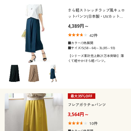
さら軽ストレッチラップ風キュロ
ットパンツ(日本製・UVカット・
接触冷感・吸汗速乾・シワになり
4,389円～
にくい・節電対策)
42
件
■カラー/3色展開
■サイズ/S(58～64)～3L(85～93)
【シリーズ累計売上数21万本突破!】薄
くて軽やか!さら軽パンツ。
最大35％OFF
フレアガウチョパンツ
3,564円～
10
件
■カラー/2色展開