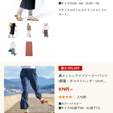
■サイズ/S(58～64)～3L(85～93)
ナチュラルボトムス!リラックスリブス
カート。
最大70％OFF
裏メッシュワイドイージーパンツ
(軽量・ヨコストレッチ・UVカッ
ト・接触冷感・吸汗速乾・洗濯機
979円～
OK)
275
件
■カラー/イエロー
■サイズ/M(股下68)～3L(股下72)