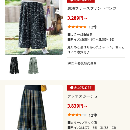
裏地フリースプリントパンツ
3,289円～
12
件
■カラー/2色展開
■サイズ/S(58～64)～3L(85～93)
見ためと裏はらあったかボトム。さっと
はいて春気分♪
2026年春夏販売商品
最大40％OFF
フレアスカーチョ
3,839円～
12
件
■カラー/ブラック系
■サイズ/LL(77～85)～3L(85～93)