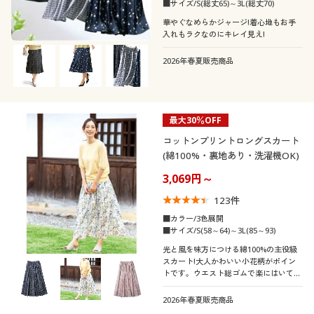
カタログ無料プレゼント
■サイズ/S(総丈65)～3L(総丈70)
機能・特徴
コットン・綿100
ナイロン
花柄
チェック
華やぐなめらかジャージ!着心地もお手
入れもラクなのにキレイ見え!
会員メニュー
シーン
ウォッシャブル(洗
ストレッチ
レース
サテン
える)
ストライプ
プリーツ
2026年春夏販売商品
マイページ
テイスト
オフィス
シフォン
デニム
ＵＶカット・紫外線
リボン
冷感・涼感
閲覧履歴
着用感
対策
フェミニン
カジュアル
最大30％OFF
フリース
リネン・麻
コットンプリントロングスカート
年代
お気に入り
レギュラー
ゆったり
吸汗速乾
エレガント
ナチュラル
(綿100%・裏地あり・洗濯機OK)
3,069円～
シーズン
サポート
20代
30代
ベーシック
123
件
価格
ご利用ガイド
夏
春
～
円
絞込
■カラー/3色展開
40代
50代
■サイズ/S(58～64)～3L(85～93)
光と風を味方につける綿100%の主役級
よくある質問とお問い合わせ
秋
冬
スカート!大人かわいい小花柄がポイン
60代
トです。ウエスト総ゴムで楽にはいてい
閉じる
ただけます。
2026年春夏販売商品