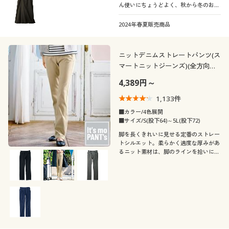
ん使いにちょうどよく、秋から冬のお出
かけスタイルに着まわせます
2024年春夏販売商品
ニットデニムストレートパンツ(ス
マートニットジーンズ)(全方向ス
トレッチ・やわらか・選べる4レ
4,389円～
ングス・洗濯機OK・1年中はけ
る)
1,133
件
■カラー/4色展開
■サイズ/S(股下64)～5L(股下72)
脚を長くきれいに見せる定番のストレー
トシルエット。柔らかく適度な厚みがあ
るニット素材は、脚のラインを拾いにく
いので、気になる部分もすっきりカバー
してくれます。一度はくとやみつきにな
る心地よさ!