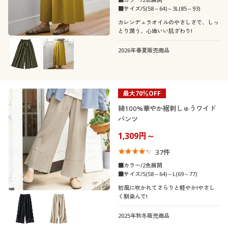
■サイズ/S(58～64)～3L(85～93)
カレンデュラオイルのやさしさで、しっ
とり潤う、心地いい肌ざわり!
2026年春夏販売商品
最大70％OFF
綿100%華やか裾刺しゅうワイド
パンツ
1,309円～
37
件
■カラー/2色展開
■サイズ/S(58～64)～L(69～77)
初風に吹かれてさらりと軽やか!やさし
く馴染んで!
2025年秋冬販売商品