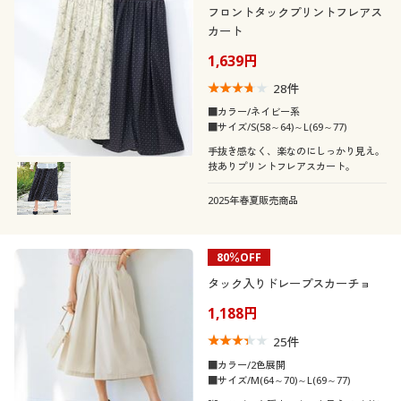
フロントタックプリントフレアス
カート
1,639円
28
件
■カラー/ネイビー系
■サイズ/S(58～64)～L(69～77)
手抜き感なく、楽なのにしっかり見え。
技ありプリントフレアスカート。
2025年春夏販売商品
80％OFF
タック入りドレープスカーチョ
1,188円
25
件
■カラー/2色展開
■サイズ/M(64～70)～L(69～77)