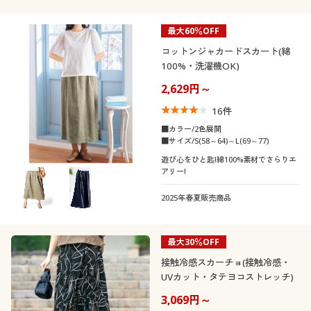
最大60％OFF
コットンジャカードスカート(綿
100%・洗濯機OK)
2,629円～
16
件
■カラー/2色展開
■サイズ/S(58～64)～L(69～77)
遊び心をひと匙!綿100%素材でさらりエ
アリー!
2025年春夏販売商品
最大30％OFF
接触冷感スカーチョ(接触冷感・
UVカット・タテヨコストレッチ)
3,069円～