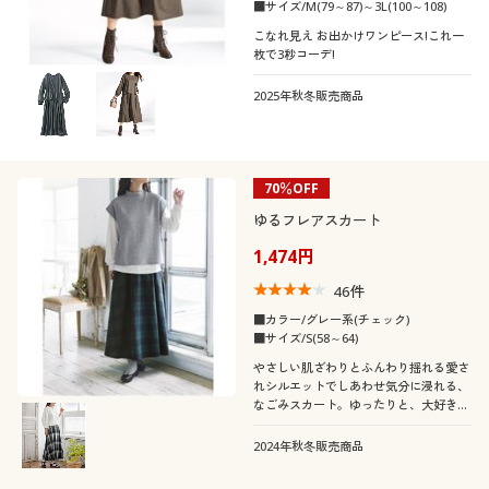
■サイズ/M(79～87)～3L(100～108)
こなれ見え お出かけワンピース!これ一
枚で3秒コーデ!
2025年秋冬販売商品
70％OFF
ゆるフレアスカート
1,474円
46
件
■カラー/グレー系(チェック)
■サイズ/S(58～64)
やさしい肌ざわりとふんわり揺れる愛さ
れシルエットでしあわせ気分に浸れる、
なごみスカート。ゆったりと、大好きな
時間を過ごせそう。
2024年秋冬販売商品