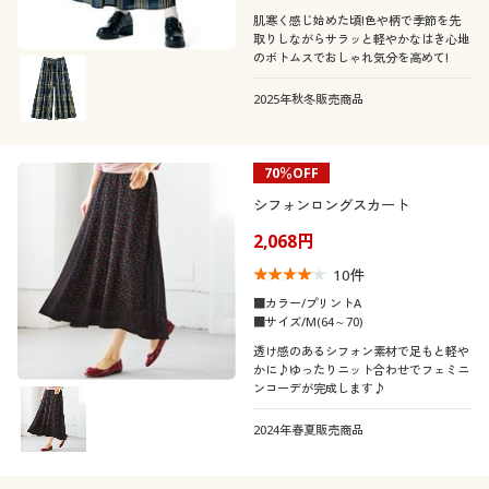
肌寒く感じ始めた頃!色や柄で季節を先
取りしながらサラッと軽やかなはき心地
のボトムスでおしゃれ気分を高めて!
2025年秋冬販売商品
70％OFF
シフォンロングスカート
2,068円
10
件
■カラー/プリントA
■サイズ/M(64～70)
透け感のあるシフォン素材で足もと軽や
かに♪ゆったりニット合わせでフェミニ
ンコーデが完成します♪
2024年春夏販売商品