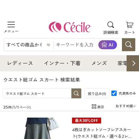
商品を探す
詳細検索
カート
レディース
インナー・下着
レディース通販すべて
レディース
インナー・下着
メンズ
家電・雑
メンズ
インナー・下着通販すべて
レディースファッション
ウエスト総ゴム スカート
検索結果
家電・雑貨
代表色のみ
メンズ通販すべて
女性下着
絞り込み(
0
)
女性下着
35
1
/
1
表示
件(
ページ)
寝具・インテリア・家具
家電・雑貨すべて
メンズファッション
メンズ下着
在庫
在庫のある商品のみ表示
最大30％OFF
カテゴリ
美容・健康
寝具・インテリア・家具通販すべて
家電
メンズ下着
ジュニア・ティーンズ下着
4枚はぎカットソーフレアスカー
ト(ウエスト総ゴム・選べる2レン