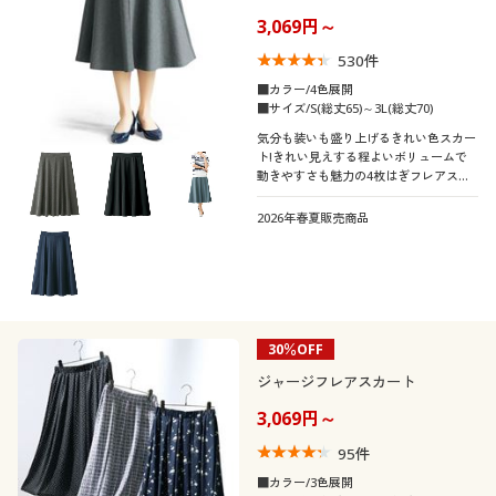
グス・洗濯機OK)
口コミ
制服・スクール
美容・健康通販すべて
家具・収納
3,069円～
キッチン・雑貨・日用品
(4〜4.9)
530
件
(3〜3.9)
大きいサイズ
制服・スクールすべて
美容・健康・サプリメント
寝具・ベッド
■カラー/4色展開
■サイズ/S(総丈65)～3L(総丈70)
レディースサ
S
M
L
LL
3L
4L
気分も装いも盛り上げるきれい色スカー
バーゲン
イズ
大きいサイズ通販すべて
制服・学生服
カーテン・ラグ・ファブリック
ト!きれい見えする程よいボリュームで
動きやすさも魅力の4枚はぎフレアスカ
5L
ートは2丈から自分好みの丈をチョイス
詳細検索
バーゲンセール
大きいサイズ レディース服
ジュニア・ティーンズ下着
いただけます。
2026年春夏販売商品
カラー
商品カテゴリ一覧
シークレットセール
大きいサイズ レディース下着
カタログ
大きいサイズ メンズ
30％OFF
カタログ・チラシからのご注文
ジャージフレアスカート
こだわり条件
大きいサイズ 事務・制服
柄・デザイン
で絞り込む
3,069円～
デジタルカタログ
素材
95
件
無地
スリット
■カラー/3色展開