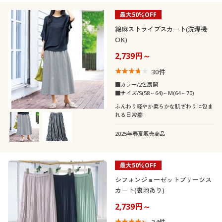
最大50％OFF
綿麻ストライプスカート(洗濯機
OK)
2,739円～
30
件
■カラー/2色展開
■サイズ/S(58～64)～M(64～70)
ふんわり軽やか柔らかな肌ざわりに包ま
れる日常着!
2025年春夏販売商品
最大50％OFF
シフォンジョーゼットプリーツス
カート(裏地あり)
2,739円～