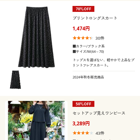
70％OFF
プリントロングスカート
1,474円
30
件
■カラー/ブラック系
■サイズ/M(64～70)
トップスを選ばない、軽やかで上品なプ
リントフレアスカート。
2024年秋冬販売商品
50％OFF
セットアップ見えワンピース
3,289円
43
件