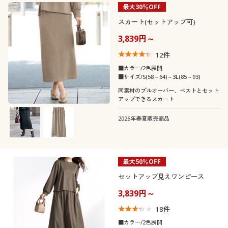
最大30％OFF
スカート(セットアップ可)
3,839円～
12
件
■カラー/2色展開
■サイズ/S(58～64)～3L(85～93)
同素材のプルオーバー、ベストとセット
アップできるスカート
2026年春夏販売商品
最大50％OFF
セットアップ見えワンピース
3,839円～
18
件
■カラー/2色展開