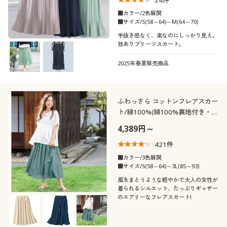
24
件
■カラー/2色展開
■サイズ/S(58～64)～M(64～70)
手抜き感なく、楽なのにしっかり見え。
技ありプリーツスカート。
2025年春夏販売商品
ふわっさら コットンフレアスカー
ト/綿100%(綿100%裏地付き・洗
濯機OK)
4,389円～
421
件
■カラー/3色展開
■サイズ/S(58～64)～3L(85～93)
風をまとうような軽やかで大人の女性が
着られるシルエット、たっぷりギャザー
のエアリーなフレアスカート!