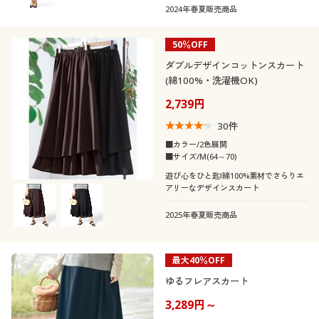
クスコーデ柄スカートで気分を上げて!
2024年春夏販売商品
50％OFF
ダブルデザインコットンスカート
(綿100%・洗濯機OK)
2,739円
30
件
■カラー/2色展開
■サイズ/M(64～70)
遊び心をひと匙!綿100%素材でさらりエ
アリーなデザインスカート
2025年春夏販売商品
最大40％OFF
ゆるフレアスカート
3,289円～