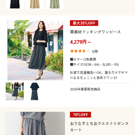
最大35％OFF
異素材ドッキングワンピース
4,279円～
5
件
■カラー/2色展開
■サイズ/S(58～64)～3L(85～93)
お家で洗濯機洗いOK。着るだけでサマ
になるちょこっと技ありワンピ!
2026年春夏販売商品
70％OFF
おりなすとちおウエストリボンス
カート