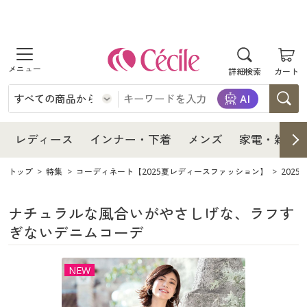
商品を探す
レディース
商品を探す
詳細検索
カート
インナー・下着
レディース通販すべて
レディース
メンズ
インナー・下着通販すべて
レディースファッション
インナー・下着
レディース通販すべて
レディース
インナー・下着
メンズ
家電・雑貨
家電・雑貨
メンズ通販すべて
女性下着
女性下着
メンズ
インナー・下着通販すべて
レディースファッション
トップ
特集
コーディネート【2025夏レディースファッション】
202
寝具・インテリア・家具
家電・雑貨すべて
メンズファッション
メンズ下着
家電・雑貨
メンズ通販すべて
女性下着
女性下着
ナチュラルな風合いがやさしげな、ラフす
ぎないデニムコーデ
美容・健康
寝具・インテリア・家具通販すべて
家電
メンズ下着
ジュニア・ティーンズ下着
寝具・インテリア・家具
家電・雑貨すべて
メンズファッション
メンズ下着
NEW
制服・スクール
美容・健康通販すべて
家具・収納
キッチン・雑貨・日用品
美容・健康
寝具・インテリア・家具通販すべて
家電
メンズ下着
ジュニア・ティーンズ下着