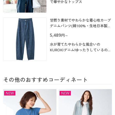
カタログ無料プレゼント
で華やかなトップス
マイページ
会員メニュー
甘撚り素材でやわらかな着心地カーブ
閲覧履歴
マイページ
デニムパンツ(綿100%・生地日本製・
洗濯機OK)
5,489
円
～
お気に入り
閲覧履歴
水が育てたやわらかな風合いの
サポート
KUROKIデニム!ゆったりしているのに
お気に入り
ほっそり見えするカーブシルエットパ
ンツ
ご利用ガイド
サポート
よくある質問とお問い合わせ
その他のおすすめコーディネート
ご利用ガイド
NEW
NEW
よくある質問とお問い合わせ