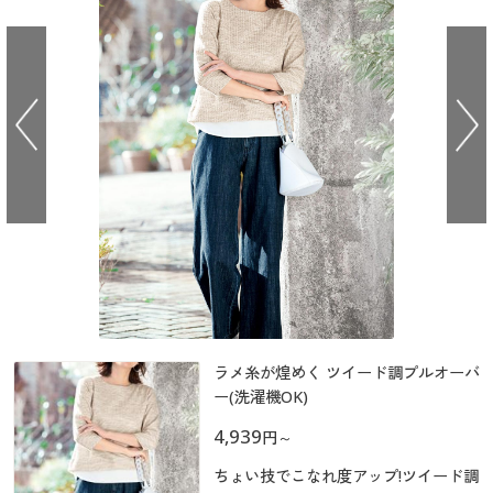
大きいサイズ
制服・スクールすべて
美容・健康・サプリメント
寝具・ベッド
制服・スクール
美容・健康通販すべて
家具・収納
キッチン・雑貨・日用品
バーゲン
大きいサイズ通販すべて
制服・学生服
カーテン・ラグ・ファブリック
大きいサイズ
制服・スクールすべて
美容・健康・サプリメント
寝具・ベッド
詳細検索
バーゲンセール
大きいサイズ レディース服
ジュニア・ティーンズ下着
バーゲン
大きいサイズ通販すべて
制服・学生服
カーテン・ラグ・ファブリック
商品カテゴリ一覧
シークレットセール
大きいサイズ レディース下着
詳細検索
バーゲンセール
大きいサイズ レディース服
ジュニア・ティーンズ下着
カタログ
大きいサイズ メンズ
商品カテゴリ一覧
シークレットセール
大きいサイズ レディース下着
カタログ・チラシからのご注文
カタログ
大きいサイズ 事務・制服
大きいサイズ メンズ
デジタルカタログ
ラメ糸が煌めく ツイード調プルオーバ
カタログ・チラシからのご注文
大きいサイズ 事務・制服
ー(洗濯機OK)
カタログ無料プレゼント
4,939
デジタルカタログ
円
～
会員メニュー
ちょい技でこなれ度アップ!ツイード調