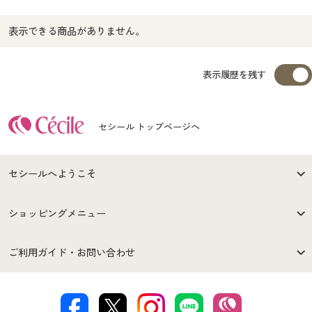
表示できる商品がありません。
表示履歴を残す
セシール トップページへ
セシールへようこそ
はじめての方へ
ご利用環境について
ショッピングメニュー
セシールご利用規約
プライバシーポリシー
商品カテゴリ
バーゲンセール
ご利用ガイド・お問い合わせ
特定商取引法に基づく表示
古物営業法に基づく表示
カタログ・チラシからのご注
デジタルカタログ
ご注文は
お届けは
文