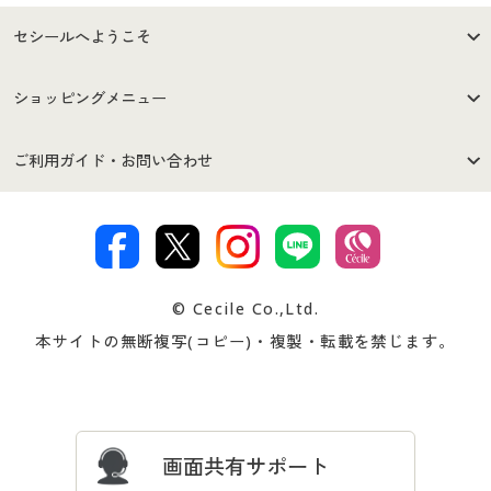
セシールへようこそ
はじめての方へ
ご利用環境について
ショッピングメニュー
セシールご利用規約
プライバシーポリシー
商品カテゴリ
バーゲンセール
ご利用ガイド・お問い合わせ
特定商取引法に基づく表示
古物営業法に基づく表示
カタログ・チラシからのご注
デジタルカタログ
ご注文は
お届けは
文
著作権・商標について
会社案内
交換・返品は
お支払は
カタログ無料プレゼント
特集一覧
© Cecile Co.,Ltd.
会員登録・お客様情報変更に
お客様番号・パスワードをお
本サイトの無断複写(コピー)・複製・転載を禁じます。
プレゼント＆キャンペーン
サイトマップ
ついて
忘れの場合
サイズガイド
よくある質問とお問い合わせ
画面共有サポート