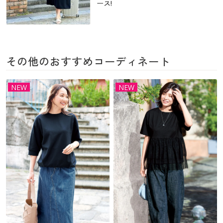
カタログ無料プレゼント
ース!
マイページ
会員メニュー
閲覧履歴
マイページ
その他のおすすめコーディネート
お気に入り
閲覧履歴
NEW
NEW
サポート
お気に入り
ご利用ガイド
サポート
よくある質問とお問い合わせ
ご利用ガイド
よくある質問とお問い合わせ