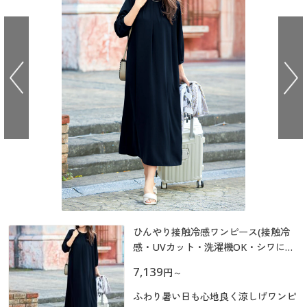
大きいサイズ
制服・スクールすべて
美容・健康・サプリメント
寝具・ベッド
制服・スクール
美容・健康通販すべて
家具・収納
キッチン・雑貨・日用品
バーゲン
大きいサイズ通販すべて
制服・学生服
カーテン・ラグ・ファブリック
大きいサイズ
制服・スクールすべて
美容・健康・サプリメント
寝具・ベッド
詳細検索
バーゲンセール
大きいサイズ レディース服
ジュニア・ティーンズ下着
バーゲン
大きいサイズ通販すべて
制服・学生服
カーテン・ラグ・ファブリック
商品カテゴリ一覧
シークレットセール
大きいサイズ レディース下着
詳細検索
バーゲンセール
大きいサイズ レディース服
ジュニア・ティーンズ下着
カタログ
大きいサイズ メンズ
商品カテゴリ一覧
シークレットセール
大きいサイズ レディース下着
カタログ・チラシからのご注文
カタログ
大きいサイズ 事務・制服
大きいサイズ メンズ
デジタルカタログ
ひんやり接触冷感ワンピース(接触冷
カタログ・チラシからのご注文
大きいサイズ 事務・制服
感・UVカット・洗濯機OK・シワにな
りにくい)
カタログ無料プレゼント
7,139
デジタルカタログ
円
～
会員メニュー
ふわり暑い日も心地良く涼しげワンピ