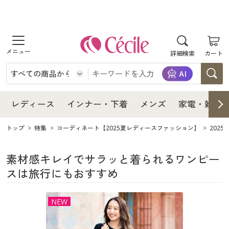
商品を探す
レディース
商品を探す
詳細検索
カート
インナー・下着
レディース通販すべて
レディース
メンズ
インナー・下着通販すべて
レディースファッション
インナー・下着
レディース通販すべて
レディース
インナー・下着
メンズ
家電・雑貨
家電・雑貨
メンズ通販すべて
女性下着
女性下着
メンズ
インナー・下着通販すべて
レディースファッション
トップ
特集
コーディネート【2025夏レディースファッション】
202
寝具・インテリア・家具
家電・雑貨すべて
メンズファッション
メンズ下着
家電・雑貨
メンズ通販すべて
女性下着
女性下着
素材感キレイでサラッと着られるワンピー
スは旅行にもおすすめ
美容・健康
寝具・インテリア・家具通販すべて
家電
メンズ下着
ジュニア・ティーンズ下着
寝具・インテリア・家具
家電・雑貨すべて
メンズファッション
メンズ下着
NEW
制服・スクール
美容・健康通販すべて
家具・収納
キッチン・雑貨・日用品
美容・健康
寝具・インテリア・家具通販すべて
家電
メンズ下着
ジュニア・ティーンズ下着