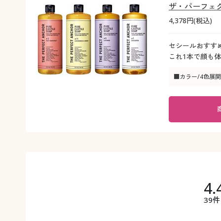
ザ・パーフェ
4,378円(税込)
セシールおすす
これ1本で顔も体
■カラー/4色展開
4.
39件