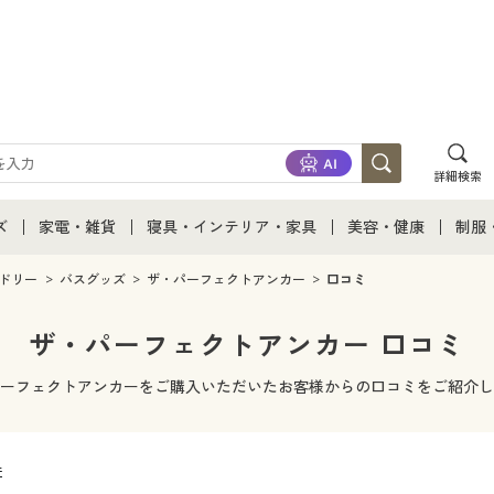
詳細検索
ズ
家電・雑貨
寝具・インテリア・家具
美容・健康
制服
て
ズ通販すべて
家電・雑貨すべて
寝具・インテリア・家具通販すべて
美容・健康通販すべ
制服
ドリー
バスグッズ
ザ・パーフェクトアンカー
口コミ
ズファッション
家電
家具・収納
美容・健康・サプリ
制服
ザ・パーフェクトアンカー 口コミ
ズ下着
キッチン・雑貨・日用品
寝具・ベッド
ジュ
ーフェクトアンカーをご購入いただいたお客様からの口コミをご紹介し
着
カーテン・ラグ・ファブリック
件