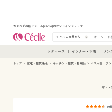
カタログ通販セシール(cecile)のオンラインショップ
レディース
インナー・下着
メン
レディース通販すべて
インナー・下着通販すべ
メン
トップ
家電・雑貨通販
キッチン・雑貨・日用品
バス用品・ラン
レディースファッション
女性下着
メン
女性下着
メンズ下着
メン
ザ・パ
ジュニア・ティーンズ下
39