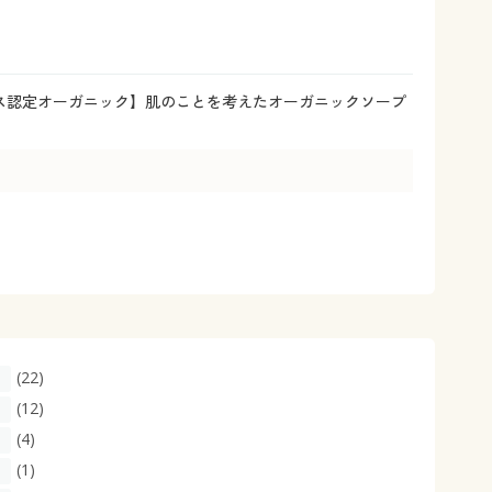
大きいサイズ 事務・制服
ス認定オーガニック】肌のことを考えたオーガニックソープ
(22)
(12)
(4)
(1)