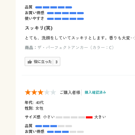
品質
お買い得感
使いやすさ
スッキリ(笑)
とても、洗顔をしていてスッキリとします。香りも大変‥
商品：
ザ・パーフェクトアンカー（カラー：C）
役に立った
3
ご購入者様
購入確認済み
年代:
40代
性別:
女性
サイズ感
小さい
大きい
品質
お買い得感