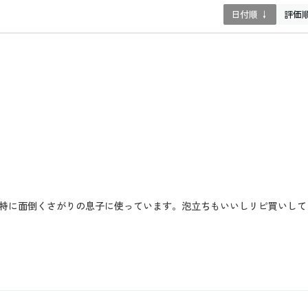
日付順 ↓
評価
特に面倒くさがりの息子に使っています。泡立ちもいいしリピ買いして