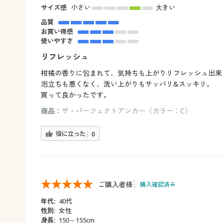
サイズ感
小さい
大きい
品質
お買い得感
使いやすさ
リフレッシュ
柑橘の香りに包まれて、気持ちも上がりリフレッシュ出来
泡立ちも悪くなく、洗い上がりもサッパリ&スッキリ。
買って良かったです。
商品：
ザ・パーフェクトアンカー（カラー：C）
役に立った
0
ご購入者様
購入確認済み
年代:
40代
性別:
女性
身長:
150～155cm