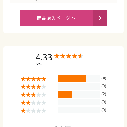
カタログ無料プレゼント
マイページ
会員メニュー
商品購入ページへ
閲覧履歴
マイページ
お気に入り
閲覧履歴
4.33
サポート
お気に入り
6件
ご利用ガイド
サポート
(4)
よくある質問とお問い合わせ
(0)
ご利用ガイド
(2)
(0)
よくある質問とお問い合わせ
(0)