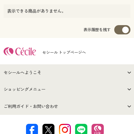
表示できる商品がありません。
表示履歴を残す
セシール トップページへ
セシールへようこそ
はじめての方へ
ご利用環境について
ショッピングメニュー
セシールご利用規約
プライバシーポリシー
商品カテゴリ
バーゲンセール
ご利用ガイド・お問い合わせ
特定商取引法に基づく表示
古物営業法に基づく表示
カタログ・チラシからのご注
デジタルカタログ
ご注文は
お届けは
文
著作権・商標について
会社案内