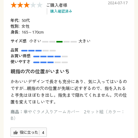
2024-07-17
ご購入者様
購入確認済み
年代:
50代
性別:
女性
身長:
165～170cm
サイズ感
小さい
大きい
品質
お買い得感
使いやすさ
親指の穴の位置がいまいち
かわいいデザインで長さも充分にあり、気に入ってはいるの
ですが…親指の穴の位置が先端に近すぎるので、指を入れる
と手先はほぼむき出し。指先まで隠れてくれません。穴の位
置を変えてほしいです。
商品：
華やぐラメ入りアームカバー 2セット組（カラー：
B）
役に立った
4