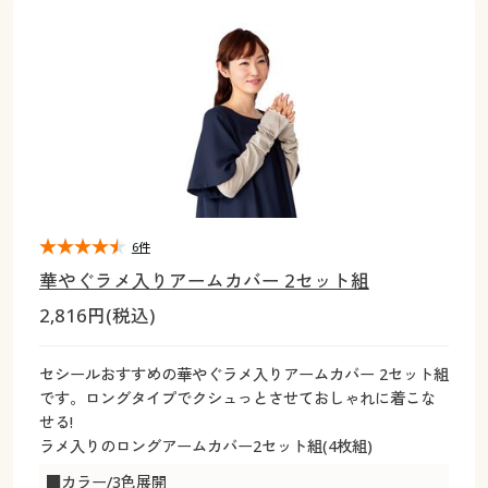
大きいサイズ
制服・スクールすべて
美容・健康・サプリメント
寝具・ベッド
制服・スクール
美容・健康通販すべて
家具・収納
キッチン・雑貨・日用品
バーゲン
大きいサイズ通販すべて
制服・学生服
カーテン・ラグ・ファブリック
大きいサイズ
制服・スクールすべて
美容・健康・サプリメント
寝具・ベッド
詳細検索
バーゲンセール
大きいサイズ レディース服
ジュニア・ティーンズ下着
バーゲン
大きいサイズ通販すべて
制服・学生服
カーテン・ラグ・ファブリック
商品カテゴリ一覧
シークレットセール
大きいサイズ レディース下着
詳細検索
バーゲンセール
大きいサイズ レディース服
ジュニア・ティーンズ下着
カタログ
6件
大きいサイズ メンズ
商品カテゴリ一覧
シークレットセール
大きいサイズ レディース下着
華やぐラメ入りアームカバー 2セット組
カタログ・チラシからのご注文
2,816円(税込)
カタログ
大きいサイズ 事務・制服
大きいサイズ メンズ
デジタルカタログ
カタログ・チラシからのご注文
セシールおすすめの華やぐラメ入りアームカバー 2セット組
大きいサイズ 事務・制服
です。ロングタイプでクシュっとさせておしゃれに着こな
カタログ無料プレゼント
せる!
デジタルカタログ
ラメ入りのロングアームカバー2セット組(4枚組)
会員メニュー
■カラー/3色展開