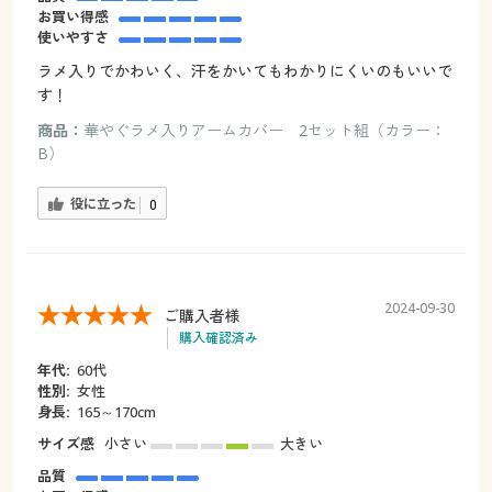
お買い得感
使いやすさ
ラメ入りでかわいく、汗をかいてもわかりにくいのもいいで
す！
商品：
華やぐラメ入りアームカバー 2セット組（カラー：
B）
役に立った
0
2024-09-30
ご購入者様
購入確認済み
年代:
60代
性別:
女性
身長:
165～170cm
サイズ感
小さい
大きい
品質