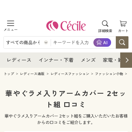
商品を探す
レディース
商品を探す
詳細検索
カート
インナー・下着
レディース通販すべて
レディース
メンズ
インナー・下着通販すべて
レディースファッション
インナー・下着
レディース通販すべて
レディース
インナー・下着
メンズ
家電・雑貨
家電・雑貨
メンズ通販すべて
女性下着
女性下着
メンズ
インナー・下着通販すべて
レディースファッション
トップ
レディース通販
レディースファッション
ファッション小物
寝具・インテリア・家具
家電・雑貨すべて
メンズファッション
メンズ下着
家電・雑貨
メンズ通販すべて
女性下着
女性下着
華やぐラメ入りアームカバー 2セッ
美容・健康
寝具・インテリア・家具通販すべて
ト組 口コミ
家電
メンズ下着
ジュニア・ティーンズ下着
寝具・インテリア・家具
家電・雑貨すべて
メンズファッション
メンズ下着
華やぐラメ入りアームカバー 2セット組をご購入いただいたお客様
制服・スクール
美容・健康通販すべて
家具・収納
キッチン・雑貨・日用品
美容・健康
寝具・インテリア・家具通販すべて
家電
メンズ下着
からの口コミをご紹介します。
ジュニア・ティーンズ下着