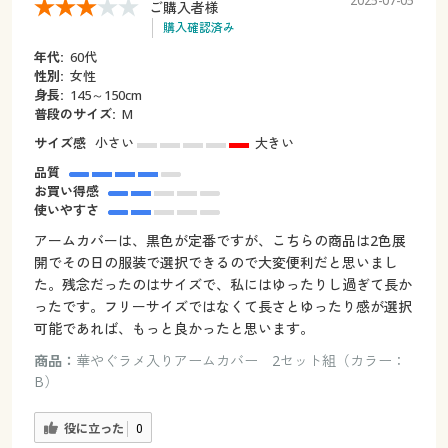
2025-07-05
ご購入者様
購入確認済み
年代:
60代
性別:
女性
身長:
145～150cm
普段のサイズ:
M
サイズ感
小さい
大きい
品質
お買い得感
使いやすさ
アームカバーは、黒色が定番ですが、こちらの商品は2色展
開でその日の服装で選択できるので大変便利だと思いまし
た。残念だったのはサイズで、私にはゆったりし過ぎて長か
ったです。フリーサイズではなくて長さとゆったり感が選択
可能であれば、もっと良かったと思います。
商品：
華やぐラメ入りアームカバー 2セット組（カラー：
B）
役に立った
0