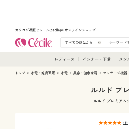
カタログ通販セシール(cecile)のオンラインショップ
レディース
インナー・下着
メン
レディース通販すべて
インナー・下着通販すべ
メン
トップ
家電・雑貨通販
家電
美容・健康家電
マッサージ機器
レディースファッション
女性下着
メン
ルルド プレ
女性下着
メンズ下着
メン
ルルド プレミアム
ジュニア・ティーンズ下
1件