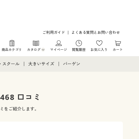
ご利用ガイド
よくある質問とお問い合わせ
商品カテゴリ
カタログ
マイページ
閲覧履歴
お気に入り
カート
カタログ・チラシからのご注文
・スクール
大きいサイズ
バーゲン
デジタルカタログ
て
・スクールすべて
大きいサイズ通販すべて
バーゲンセール
カタログ無料プレゼント
メント
・学生服
大きいサイズ レディース服
シークレットセール
468 口コミ
ニア・ティーンズ下着
大きいサイズ レディース下着
コミをご紹介します。
大きいサイズ メンズ