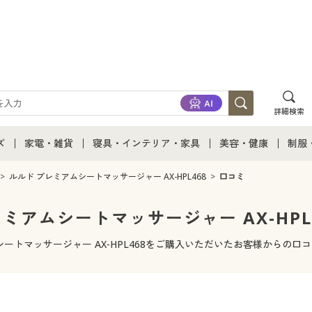
詳細検索
ズ
家電・雑貨
寝具・インテリア・家具
美容・健康
制服
て
ズ通販すべて
家電・雑貨すべて
寝具・インテリア・家具通販すべて
美容・健康通販すべ
制服
ルルド プレミアムシートマッサージャー AX-HPL468
口コミ
ズファッション
家電
家具・収納
美容・健康・サプリ
制服
ミアムシートマッサージャー AX-HPL
ズ下着
キッチン・雑貨・日用品
寝具・ベッド
ジュ
シートマッサージャー AX-HPL468をご購入いただいたお客様からの口
着
カーテン・ラグ・ファブリック