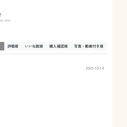
さ
↓
評価順
いいね数順
購入確認順
写真・動画付き順
2025-10-14