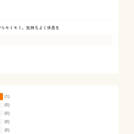
大きいサイズ 事務・制服
ながらモミモミ。気持ちよく休息を
(1)
(0)
(0)
(0)
(0)