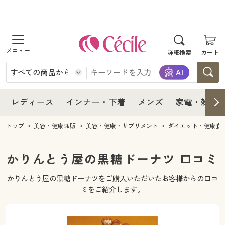
商品を探す
レディース
商品を探す
詳細検索
カート
インナー・下着
レディース通販すべて
レディース
メンズ
インナー・下着通販すべて
レディースファッション
インナー・下着
レディース通販すべて
レディース
インナー・下着
メンズ
家電・雑貨
家電・雑貨
メンズ通販すべて
女性下着
女性下着
メンズ
インナー・下着通販すべて
レディースファッション
トップ
美容・健康通販
美容・健康・サプリメント
ダイエット・健康食
寝具・インテリア・家具
家電・雑貨すべて
メンズファッション
メンズ下着
家電・雑貨
メンズ通販すべて
女性下着
女性下着
かりんとう屋の黒糖ドーナツ 口コミ
美容・健康
寝具・インテリア・家具通販すべて
家電
メンズ下着
ジュニア・ティーンズ下着
かりんとう屋の黒糖ドーナツをご購入いただいたお客様からの口コ
寝具・インテリア・家具
家電・雑貨すべて
メンズファッション
メンズ下着
ミをご紹介します。
制服・スクール
美容・健康通販すべて
家具・収納
キッチン・雑貨・日用品
美容・健康
寝具・インテリア・家具通販すべて
家電
メンズ下着
ジュニア・ティーンズ下着