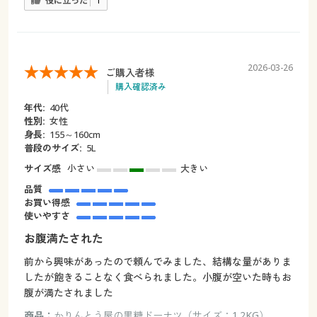
役に立った
1
2026-03-26
ご購入者様
購入確認済み
年代:
40代
性別:
女性
身長:
155～160cm
普段のサイズ:
5L
サイズ感
小さい
大きい
品質
お買い得感
使いやすさ
お腹満たされた
前から興味があったので頼んでみました、結構な量がありま
したが飽きることなく食べられました。小腹が空いた時もお
腹が満たされました
商品：
かりんとう屋の黒糖ドーナツ（サイズ：1.2KG）