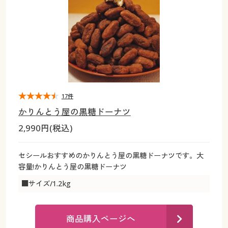
大きいサイズ
制服・スクールすべて
美容・健康・サプリメント
寝具・ベッド
制服・スクール
美容・健康通販すべて
家具・収納
キッチン・雑貨・日用品
バーゲン
大きいサイズ通販すべて
制服・学生服
カーテン・ラグ・ファブリック
大きいサイズ
制服・スクールすべて
美容・健康・サプリメント
寝具・ベッド
詳細検索
バーゲンセール
大きいサイズ レディース服
ジュニア・ティーンズ下着
バーゲン
大きいサイズ通販すべて
制服・学生服
カーテン・ラグ・ファブリック
商品カテゴリ一覧
シークレットセール
大きいサイズ レディース下着
詳細検索
バーゲンセール
大きいサイズ レディース服
ジュニア・ティーンズ下着
17件
かりんとう屋の黒糖ドーナツ
カタログ
大きいサイズ メンズ
商品カテゴリ一覧
シークレットセール
大きいサイズ レディース下着
2,990円(税込)
カタログ・チラシからのご注文
カタログ
大きいサイズ 事務・制服
大きいサイズ メンズ
セシールおすすめのかりんとう屋の黒糖ドーナツです。大
容量!かりんとう屋の黒糖ドーナツ
デジタルカタログ
カタログ・チラシからのご注文
大きいサイズ 事務・制服
■サイズ/1.2kg
カタログ無料プレゼント
デジタルカタログ
商品購入ページへ
会員メニュー