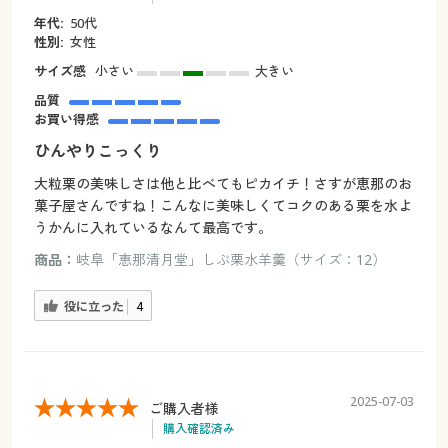
年代:
50代
性別:
女性
サイズ感
小さい
大きい
品質
お買い得感
ひんやりこっくり
大粒栗の美味しさは他と比べてもピカイチ！さすが恵那のお
菓子屋さんですね！こんなに美味しくてコクのある栗を水よ
うかんに入れているなんて最高です。
商品：
岐阜「恵那清月堂」しぶ栗水羊羹（サイズ：12）
役に立った
4
2025-07-03
ご購入者様
購入確認済み