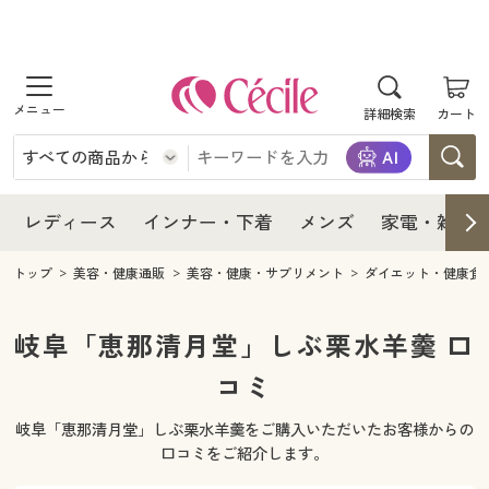
商品を探す
レディース
商品を探す
詳細検索
カート
インナー・下着
レディース通販すべて
レディース
メンズ
インナー・下着通販すべて
レディースファッション
インナー・下着
レディース通販すべて
レディース
インナー・下着
メンズ
家電・雑貨
家電・雑貨
メンズ通販すべて
女性下着
女性下着
メンズ
インナー・下着通販すべて
レディースファッション
トップ
美容・健康通販
美容・健康・サプリメント
ダイエット・健康食
寝具・インテリア・家具
家電・雑貨すべて
メンズファッション
メンズ下着
家電・雑貨
メンズ通販すべて
女性下着
女性下着
岐阜「恵那清月堂」しぶ栗水羊羹 口
美容・健康
寝具・インテリア・家具通販すべて
コミ
家電
メンズ下着
ジュニア・ティーンズ下着
寝具・インテリア・家具
家電・雑貨すべて
メンズファッション
メンズ下着
岐阜「恵那清月堂」しぶ栗水羊羹をご購入いただいたお客様からの
制服・スクール
美容・健康通販すべて
家具・収納
キッチン・雑貨・日用品
美容・健康
寝具・インテリア・家具通販すべて
家電
メンズ下着
口コミをご紹介します。
ジュニア・ティーンズ下着