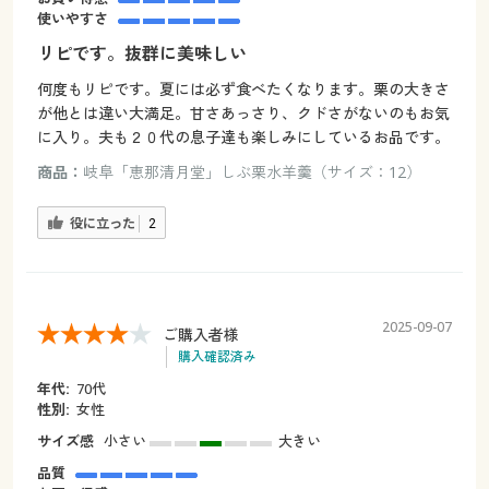
使いやすさ
リピです。抜群に美味しい
何度もリピです。夏には必ず食べたくなります。栗の大きさ
が他とは違い大満足。甘さあっさり、クドさがないのもお気
に入り。夫も２０代の息子達も楽しみにしているお品です。
商品：
岐阜「恵那清月堂」しぶ栗水羊羹（サイズ：12）
役に立った
2
2025-09-07
ご購入者様
購入確認済み
年代:
70代
性別:
女性
サイズ感
小さい
大きい
品質