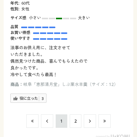
年代:
60代
性別:
女性
サイズ感
小さい
大きい
品質
お買い得感
使いやすさ
法事のお供え用に、注文させて
いただきました。
偶然見つけた商品、喜んでもらえたので
良かったです。
冷やして食べたら最高！
商品：
岐阜「恵那清月堂」しぶ栗水羊羹（サイズ：12）
役に立った
3
​1
​2