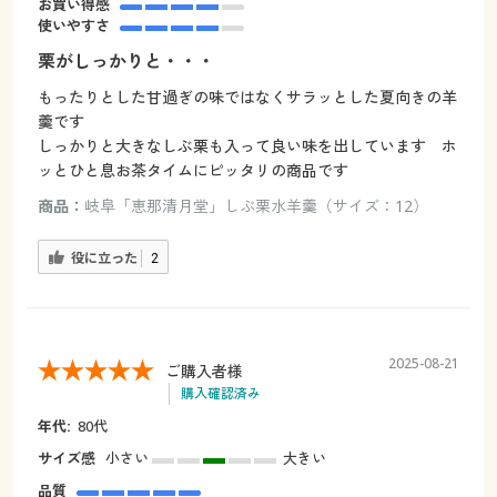
お買い得感
使いやすさ
栗がしっかりと・・・
もったりとした甘過ぎの味ではなくサラッとした夏向きの羊
羹です
しっかりと大きなしぶ栗も入って良い味を出しています ホ
ッとひと息お茶タイムにピッタリの商品です
商品：
岐阜「恵那清月堂」しぶ栗水羊羹（サイズ：12）
役に立った
2
2025-08-21
ご購入者様
購入確認済み
年代:
80代
サイズ感
小さい
大きい
品質