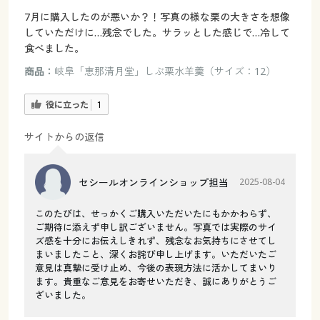
7月に購入したのが悪いか？！写真の様な栗の大きさを想像
していただけに…残念でした。サラッとした感じで…冷して
食べました。
商品：
岐阜「恵那清月堂」しぶ栗水羊羹（サイズ：12）
役に立った
1
サイトからの返信
セシールオンラインショップ担当
2025-08-04
このたびは、せっかくご購入いただいたにもかかわらず、
ご期待に添えず申し訳ございません。写真では実際のサイ
ズ感を十分にお伝えしきれず、残念なお気持ちにさせてし
まいましたこと、深くお詫び申し上げます。いただいたご
意見は真摯に受け止め、今後の表現方法に活かしてまいり
ます。貴重なご意見をお寄せいただき、誠にありがとうご
ざいました。