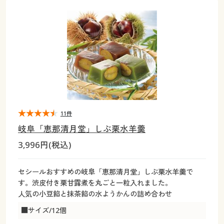
大きいサイズ
制服・スクールすべて
美容・健康・サプリメント
寝具・ベッド
制服・スクール
美容・健康通販すべて
家具・収納
キッチン・雑貨・日用品
バーゲン
大きいサイズ通販すべて
制服・学生服
カーテン・ラグ・ファブリック
大きいサイズ
制服・スクールすべて
美容・健康・サプリメント
寝具・ベッド
詳細検索
バーゲンセール
大きいサイズ レディース服
ジュニア・ティーンズ下着
バーゲン
大きいサイズ通販すべて
制服・学生服
カーテン・ラグ・ファブリック
商品カテゴリ一覧
シークレットセール
大きいサイズ レディース下着
詳細検索
バーゲンセール
大きいサイズ レディース服
ジュニア・ティーンズ下着
カタログ
11件
大きいサイズ メンズ
商品カテゴリ一覧
シークレットセール
大きいサイズ レディース下着
岐阜「恵那清月堂」しぶ栗水羊羹
カタログ・チラシからのご注文
3,996円(税込)
カタログ
大きいサイズ 事務・制服
大きいサイズ メンズ
デジタルカタログ
カタログ・チラシからのご注文
セシールおすすめの岐阜「恵那清月堂」しぶ栗水羊羹で
大きいサイズ 事務・制服
す。渋皮付き栗甘露煮を丸ごと一粒入れました。
カタログ無料プレゼント
人気の小豆餡と抹茶餡の水ようかんの詰め合わせ
デジタルカタログ
■サイズ/12個
会員メニュー