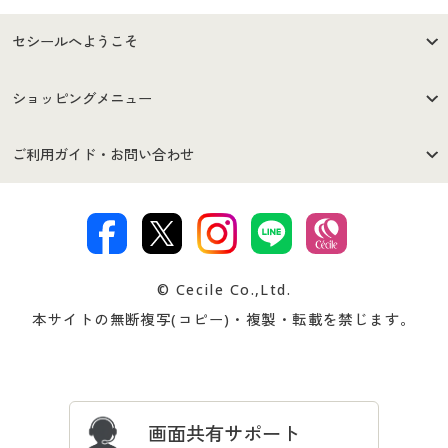
セシールへようこそ
はじめての方へ
ご利用環境について
ショッピングメニュー
セシールご利用規約
プライバシーポリシー
商品カテゴリ
バーゲンセール
ご利用ガイド・お問い合わせ
特定商取引法に基づく表示
古物営業法に基づく表示
カタログ・チラシからのご注
デジタルカタログ
ご注文は
お届けは
文
著作権・商標について
会社案内
交換・返品は
お支払は
カタログ無料プレゼント
特集一覧
© Cecile Co.,Ltd.
会員登録・お客様情報変更に
お客様番号・パスワードをお
本サイトの無断複写(コピー)・複製・転載を禁じます。
プレゼント＆キャンペーン
サイトマップ
ついて
忘れの場合
サイズガイド
よくある質問とお問い合わせ
画面共有サポート