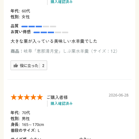
購入確認済み
年代:
60代
性別:
女性
品質
お買い得感
大きな栗が入っている美味しい水羊羹でした
商品：
岐阜「恵那清月堂」しぶ栗水羊羹（サイズ：12）
役に立った
2
2026-06-28
ご購入者様
購入確認済み
年代:
70代
性別:
男性
身長:
165～170cm
普段のサイズ:
L