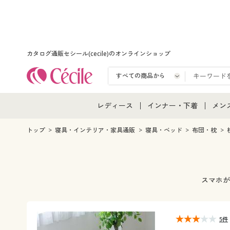
カタログ通販セシール(cecile)のオンラインショップ
レディース
インナー・下着
メン
レディース通販すべて
インナー・下着通販すべ
メン
トップ
寝具・インテリア・家具通販
寝具・ベッド
布団・枕
レディースファッション
女性下着
メン
女性下着
メンズ下着
メン
スマホが
ジュニア・ティーンズ下
5件