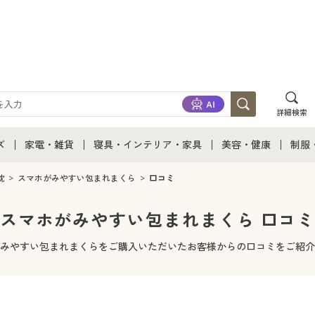
詳細検索
ズ
家電・雑貨
寝具・インテリア・家具
美容・健康
制服
て
ズ通販すべて
家電・雑貨すべて
寝具・インテリア・家具通販すべて
美容・健康通販すべ
制服
枕
スマホがみやすい包まれまくら
口コミ
ズファッション
家電
家具・収納
美容・健康・サプリ
制服
スマホがみやすい包まれまくら 口コ
ズ下着
キッチン・雑貨・日用品
寝具・ベッド
ジュ
みやすい包まれまくらをご購入いただいたお客様からの口コミをご紹介
着
カーテン・ラグ・ファブリック