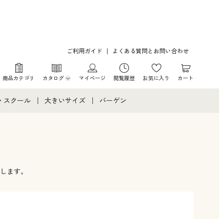
ご利用ガイド
よくある質問とお問い合わせ
商品カテゴリ
カタログ
マイページ
閲覧履歴
お気に入り
カート
カタログ・チラシからのご注文
・スクール
大きいサイズ
バーゲン
デジタルカタログ
て
・スクールすべて
大きいサイズ通販すべて
バーゲンセール
カタログ無料プレゼント
メント
・学生服
大きいサイズ レディース服
シークレットセール
ミ
ニア・ティーンズ下着
大きいサイズ レディース下着
します。
大きいサイズ メンズ