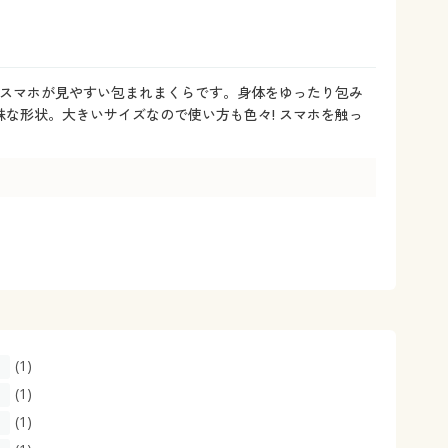
大きいサイズ 事務・制服
 スマホが見やすい包まれまくらです。身体をゆったり包み
な形状。大きいサイズなので使い方も色々! スマホを触っ
(1)
(1)
(1)