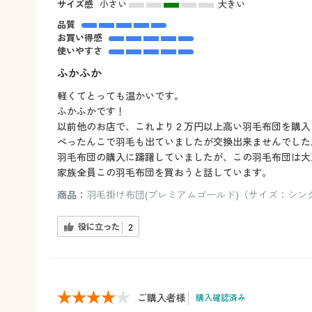
サイズ感
小さい
大きい
品質
お買い得感
使いやすさ
ふかふか
軽くてとっても温かいです。
ふかふかです！
以前他のお店で、これより２万円以上高い羽毛布団を購入
ぺったんこで羽毛も出ていましたが交換出来ませんでした
羽毛布団の購入に躊躇していましたが、この羽毛布団は大
家族全員この羽毛布団を買おうと話しています。
商品：
羽毛掛け布団(プレミアムゴールド)（サイズ：シング
役に立った
2
ご購入者様
購入確認済み