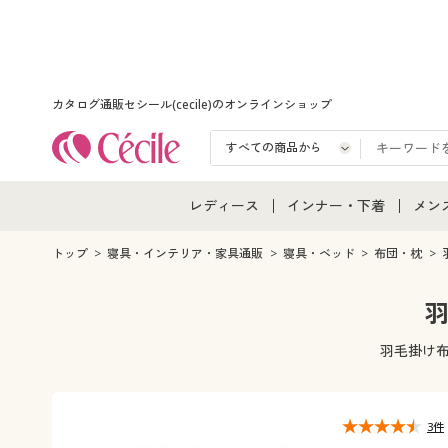
カタログ通販セシール(cecile)のオンラインショップ
レディース
インナー・下着
メン
レディース通販すべて
インナー・下着通販すべ
メン
トップ
寝具・インテリア・家具通販
寝具・ベッド
布団・枕
レディースファッション
女性下着
メン
羽
女性下着
メンズ下着
メン
羽毛掛け布
ジュニア・ティーンズ下
3件