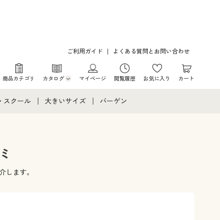
ご利用ガイド
よくある質問とお問い合わせ
商品カテゴリ
カタログ
マイページ
閲覧履歴
お気に入り
カート
カタログ・チラシからのご注文
・スクール
大きいサイズ
バーゲン
デジタルカタログ
て
・スクールすべて
大きいサイズ通販すべて
バーゲンセール
カタログ無料プレゼント
メント
・学生服
大きいサイズ レディース服
シークレットセール
コミ
ニア・ティーンズ下着
大きいサイズ レディース下着
紹介します。
大きいサイズ メンズ