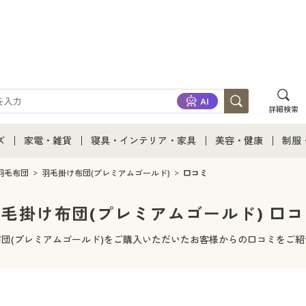
詳細検索
ズ
家電・雑貨
寝具・インテリア・家具
美容・健康
制服
て
ズ通販すべて
家電・雑貨すべて
寝具・インテリア・家具通販すべて
美容・健康通販すべ
制服
羽毛布団
羽毛掛け布団(プレミアムゴールド)
口コミ
ズファッション
家電
家具・収納
美容・健康・サプリ
制服
毛掛け布団(プレミアムゴールド) 口
ズ下着
キッチン・雑貨・日用品
寝具・ベッド
ジュ
団(プレミアムゴールド)をご購入いただいたお客様からの口コミをご
着
カーテン・ラグ・ファブリック