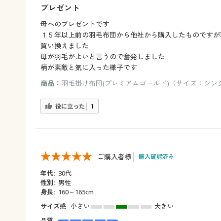
プレゼント
母へのプレゼントです
１５年以上前の羽毛布団から他社から購入したものですが
買い換えました
母が羽毛がよいと言うので奮発しました
柄が素敵と気に入った様子です
商品：
羽毛掛け布団(プレミアムゴールド)（サイズ：シング
役に立った
1
ご購入者様
購入確認済み
年代:
30代
性別:
男性
身長:
160～165cm
サイズ感
小さい
大きい
品質