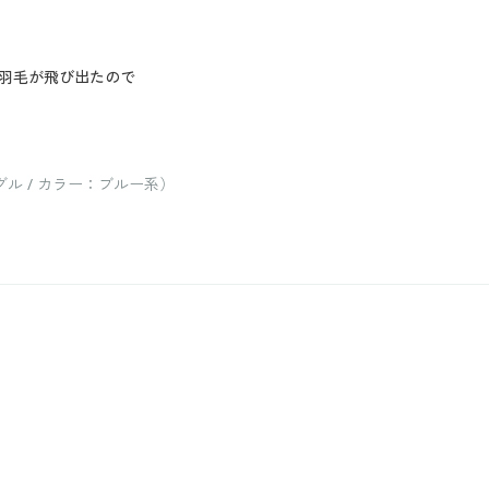
羽毛が飛び出たので
ル / カラー：ブルー系）