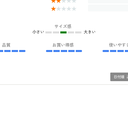
サイズ感
小さい
大きい
品質
お買い得感
使いやす
日付順 