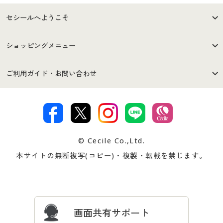
セシールへようこそ
はじめての方へ
ご利用環境について
ショッピングメニュー
セシールご利用規約
プライバシーポリシー
商品カテゴリ
バーゲンセール
ご利用ガイド・お問い合わせ
特定商取引法に基づく表示
古物営業法に基づく表示
カタログ・チラシからのご注
デジタルカタログ
ご注文は
お届けは
文
著作権・商標について
会社案内
交換・返品は
お支払は
カタログ無料プレゼント
特集一覧
© Cecile Co.,Ltd.
会員登録・お客様情報変更に
お客様番号・パスワードをお
本サイトの無断複写(コピー)・複製・転載を禁じます。
プレゼント＆キャンペーン
サイトマップ
ついて
忘れの場合
サイズガイド
よくある質問とお問い合わせ
画面共有サポート