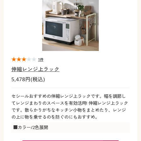
大きいサイズ
制服・スクールすべて
美容・健康・サプリメント
寝具・ベッド
制服・スクール
美容・健康通販すべて
家具・収納
キッチン・雑貨・日用品
バーゲン
大きいサイズ通販すべて
制服・学生服
カーテン・ラグ・ファブリック
大きいサイズ
制服・スクールすべて
美容・健康・サプリメント
寝具・ベッド
詳細検索
バーゲンセール
大きいサイズ レディース服
ジュニア・ティーンズ下着
バーゲン
大きいサイズ通販すべて
制服・学生服
カーテン・ラグ・ファブリック
商品カテゴリ一覧
シークレットセール
大きいサイズ レディース下着
詳細検索
バーゲンセール
大きいサイズ レディース服
ジュニア・ティーンズ下着
1件
伸縮レンジ上ラック
カタログ
大きいサイズ メンズ
商品カテゴリ一覧
シークレットセール
大きいサイズ レディース下着
5,478円(税込)
カタログ・チラシからのご注文
カタログ
大きいサイズ 事務・制服
大きいサイズ メンズ
セシールおすすめの伸縮レンジ上ラックです。幅を調節し
てレンジまわりのスペースを有効活用! 伸縮レンジ上ラック
デジタルカタログ
カタログ・チラシからのご注文
です。散らかりがちなキッチン小物をまとめたり、レンジ
大きいサイズ 事務・制服
の上に物を乗せるのを防ぐのにもおすすめ。
カタログ無料プレゼント
デジタルカタログ
■カラー/2色展開
会員メニュー