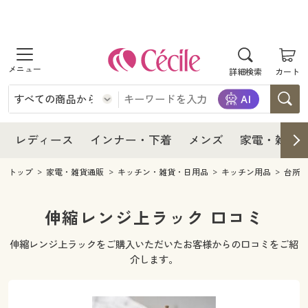
商品を探す
レディース
商品を探す
詳細検索
カート
インナー・下着
レディース通販すべて
レディース
メンズ
インナー・下着通販すべて
レディースファッション
インナー・下着
レディース通販すべて
レディース
インナー・下着
メンズ
家電・雑貨
家電・雑貨
メンズ通販すべて
女性下着
女性下着
メンズ
インナー・下着通販すべて
レディースファッション
トップ
家電・雑貨通販
キッチン・雑貨・日用品
キッチン用品
台所
寝具・インテリア・家具
家電・雑貨すべて
メンズファッション
メンズ下着
家電・雑貨
メンズ通販すべて
女性下着
女性下着
伸縮レンジ上ラック 口コミ
美容・健康
寝具・インテリア・家具通販すべて
家電
メンズ下着
ジュニア・ティーンズ下着
伸縮レンジ上ラックをご購入いただいたお客様からの口コミをご紹
寝具・インテリア・家具
家電・雑貨すべて
メンズファッション
メンズ下着
介します。
制服・スクール
美容・健康通販すべて
家具・収納
キッチン・雑貨・日用品
美容・健康
寝具・インテリア・家具通販すべて
家電
メンズ下着
ジュニア・ティーンズ下着