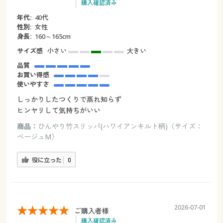
購入確認済み
年代:
40代
性別:
女性
身長:
160～165cm
サイズ感
小さい
大きい
品質
お買い得感
使いやすさ
しっかりしたつくりで蒸れ知らず
ヒンヤリして気持ちがいい
商品：
ひんやり竹スリッパ(ハワイアンキルト柄)（サイズ：
ベージュM）
役に立った
0
2026-07-01
ご購入者様
購入確認済み