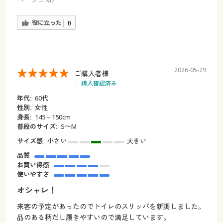
役に立った
0
2026-05-29
ご購入者様
購入確認済み
年代:
60代
性別:
女性
身長:
145～150cm
普段のサイズ:
S〜M
サイズ感
小さい
大きい
品質
お買い得感
使いやすさ
オシャレ！
来客の予定があったのでトイレのスリッパを新調しました。
品のある柄だし履きやすいので満足しています。