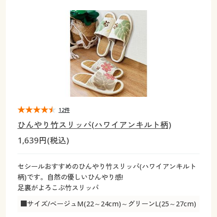
大きいサイズ
制服・スクールすべて
美容・健康・サプリメント
寝具・ベッド
制服・スクール
美容・健康通販すべて
家具・収納
キッチン・雑貨・日用品
バーゲン
大きいサイズ通販すべて
制服・学生服
カーテン・ラグ・ファブリック
大きいサイズ
制服・スクールすべて
美容・健康・サプリメント
寝具・ベッド
詳細検索
バーゲンセール
大きいサイズ レディース服
ジュニア・ティーンズ下着
バーゲン
大きいサイズ通販すべて
制服・学生服
カーテン・ラグ・ファブリック
商品カテゴリ一覧
シークレットセール
大きいサイズ レディース下着
詳細検索
バーゲンセール
大きいサイズ レディース服
ジュニア・ティーンズ下着
カタログ
12件
大きいサイズ メンズ
商品カテゴリ一覧
シークレットセール
大きいサイズ レディース下着
ひんやり竹スリッパ(ハワイアンキルト柄)
カタログ・チラシからのご注文
1,639円(税込)
カタログ
大きいサイズ 事務・制服
大きいサイズ メンズ
デジタルカタログ
カタログ・チラシからのご注文
セシールおすすめのひんやり竹スリッパ(ハワイアンキルト
大きいサイズ 事務・制服
柄)です。自然の優しいひんやり感!
カタログ無料プレゼント
足裏がよろこぶ竹スリッパ
デジタルカタログ
■サイズ/ベージュM(22～24cm)～グリーンL(25～27cm)
会員メニュー