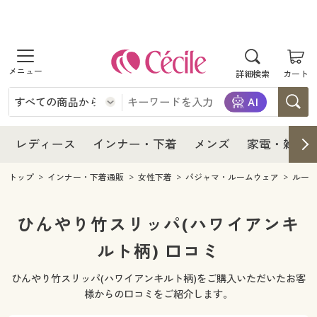
商品を探す
レディース
商品を探す
詳細検索
カート
インナー・下着
レディース通販すべて
レディース
メンズ
インナー・下着通販すべて
レディースファッション
インナー・下着
レディース通販すべて
レディース
インナー・下着
メンズ
家電・雑貨
家電・雑貨
メンズ通販すべて
女性下着
女性下着
メンズ
インナー・下着通販すべて
レディースファッション
トップ
インナー・下着通販
女性下着
パジャマ・ルームウェア
ルー
寝具・インテリア・家具
家電・雑貨すべて
メンズファッション
メンズ下着
家電・雑貨
メンズ通販すべて
女性下着
女性下着
ひんやり竹スリッパ(ハワイアンキ
美容・健康
寝具・インテリア・家具通販すべて
ルト柄) 口コミ
家電
メンズ下着
ジュニア・ティーンズ下着
寝具・インテリア・家具
家電・雑貨すべて
メンズファッション
メンズ下着
ひんやり竹スリッパ(ハワイアンキルト柄)をご購入いただいたお客
制服・スクール
美容・健康通販すべて
家具・収納
キッチン・雑貨・日用品
美容・健康
寝具・インテリア・家具通販すべて
家電
メンズ下着
様からの口コミをご紹介します。
ジュニア・ティーンズ下着