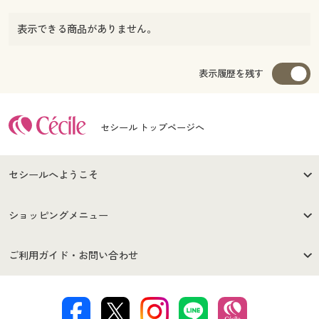
表示できる商品がありません。
表示履歴を残す
セシール トップページへ
セシールへようこそ
はじめての方へ
ご利用環境について
ショッピングメニュー
セシールご利用規約
プライバシーポリシー
商品カテゴリ
バーゲンセール
ご利用ガイド・お問い合わせ
特定商取引法に基づく表示
古物営業法に基づく表示
カタログ・チラシからのご注
デジタルカタログ
ご注文は
お届けは
文
著作権・商標について
会社案内