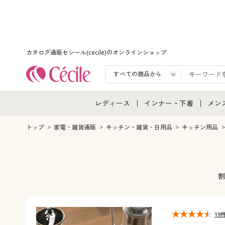
カタログ通販セシール(cecile)のオンラインショップ
レディース
インナー・下着
メン
レディース通販すべて
インナー・下着通販すべ
メン
トップ
家電・雑貨通販
キッチン・雑貨・日用品
キッチン用品
レディースファッション
女性下着
メン
女性下着
メンズ下着
メン
割
ジュニア・ティーンズ下
19