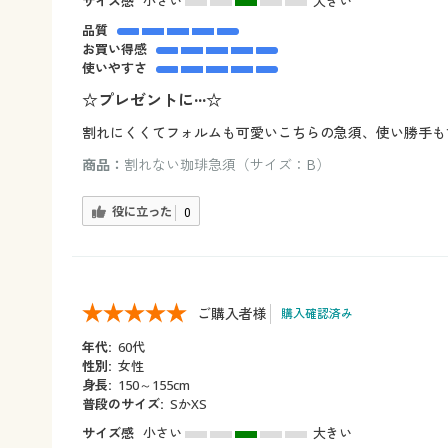
サイズ感
小さい
大きい
品質
お買い得感
使いやすさ
☆プレゼントに···☆
割れにくくてフォルムも可愛いこちらの急須、使い勝手も
商品：
割れない珈琲急須（サイズ：B）
役に立った
0
ご購入者様
購入確認済み
年代:
60代
性別:
女性
身長:
150～155cm
普段のサイズ:
SかXS
サイズ感
小さい
大きい