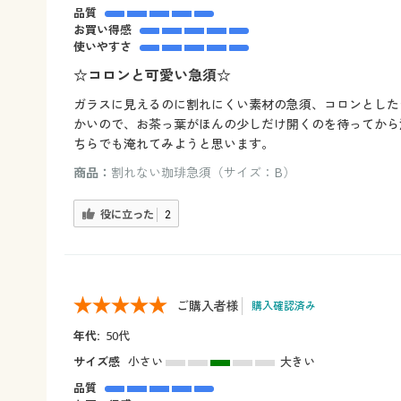
品質
お買い得感
使いやすさ
☆コロンと可愛い急須☆
ガラスに見えるのに割れにくい素材の急須、コロンとした
かいので、お茶っ葉がほんの少しだけ開くのを待ってから
ちらでも淹れてみようと思います。
商品：
割れない珈琲急須（サイズ：B）
役に立った
2
ご購入者様
購入確認済み
年代:
50代
サイズ感
小さい
大きい
品質