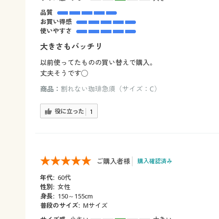
品質
お買い得感
使いやすさ
大きさもバッチリ
以前使ってたものの買い替えで購入。
丈夫そうです◯
商品：
割れない珈琲急須（サイズ：C）
役に立った
1
ご購入者様
購入確認済み
年代:
60代
性別:
女性
身長:
150～155cm
普段のサイズ:
Mサイズ