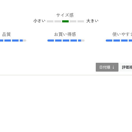
サイズ感
小さい
大きい
品質
お買い得感
使いやす
日付順 ↓
評価