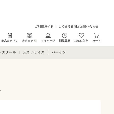
ご利用ガイド
よくある質問とお問い合わせ
商品カテゴリ
カタログ
マイページ
閲覧履歴
お気に入り
カート
カタログ・チラシからのご注文
・スクール
大きいサイズ
バーゲン
デジタルカタログ
て
・スクールすべて
大きいサイズ通販すべて
バーゲンセール
カタログ無料プレゼント
メント
・学生服
大きいサイズ レディース服
シークレットセール
ニア・ティーンズ下着
大きいサイズ レディース下着
。
大きいサイズ メンズ