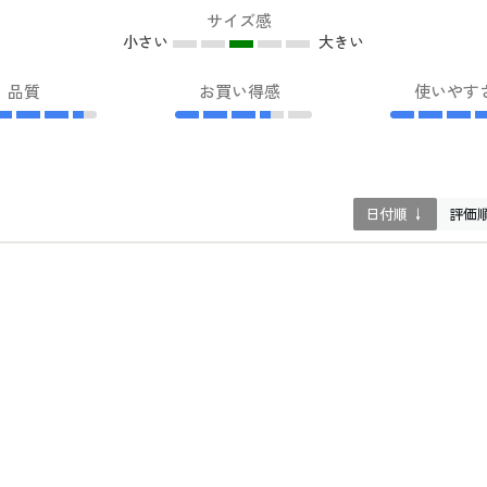
サイズ感
小さい
大きい
品質
お買い得感
使いやす
日付順 ↓
評価