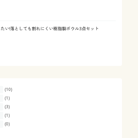
大きいサイズ 事務・制服
みたい!落としても割れにくい樹脂製ボウル3点セット
(10)
(1)
(3)
(1)
(0)