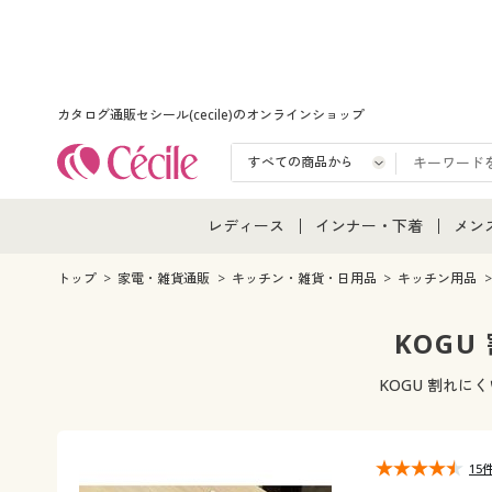
カタログ通販セシール(cecile)のオンラインショップ
レディース
インナー・下着
メン
レディース通販すべて
インナー・下着通販すべ
メン
トップ
家電・雑貨通販
キッチン・雑貨・日用品
キッチン用品
レディースファッション
女性下着
メン
KOG
女性下着
メンズ下着
メン
KOGU 割れ
ジュニア・ティーンズ下
15