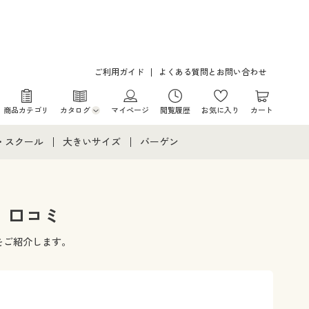
ご利用ガイド
よくある質問とお問い合わせ
商品カテゴリ
カタログ
マイページ
閲覧履歴
お気に入り
カート
カタログ・チラシからのご注文
・スクール
大きいサイズ
バーゲン
デジタルカタログ
て
・スクールすべて
大きいサイズ通販すべて
バーゲンセール
カタログ無料プレゼント
メント
・学生服
大きいサイズ レディース服
シークレットセール
 口コミ
ニア・ティーンズ下着
大きいサイズ レディース下着
をご紹介します。
大きいサイズ メンズ