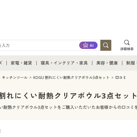
詳細検索
ズ
家電・雑貨
寝具・インテリア・家具
美容・健康
制服
て
ズ通販すべて
家電・雑貨すべて
寝具・インテリア・家具通販すべて
美容・健康通販すべ
制服
キッチンツール
KOGU 割れにくい耐熱クリアボウル3点セット
口コミ
ズファッション
家電
家具・収納
美容・健康・サプリ
制服
U 割れにくい耐熱クリアボウル3点セット
ズ下着
キッチン・雑貨・日用品
寝具・ベッド
ジュ
にくい耐熱クリアボウル3点セットをご購入いただいたお客様からの口コミ
着
カーテン・ラグ・ファブリック
件