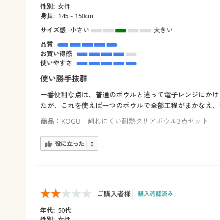
性別:
女性
身長:
145～150cm
サイズ感
小さい
大きい
品質
お買い得感
使いやすさ
使い勝手抜群
一番便利な点は、普通のボウルと違って電子レンジにかけ
たが、これを使えば一つのボウルで全部工程がまかなえ、
商品：
KOGU 割れにくい耐熱クリアボウル3点セット
役に立った
0
ご購入者様
購入確認済み
年代:
50代
性別:
女性