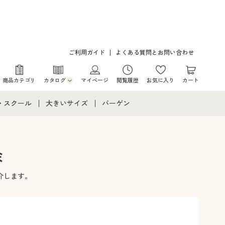
ご利用ガイド
よくある質問とお問い合わせ
商品カテゴリ
カタログ
マイページ
閲覧履歴
お気に入り
カート
カタログ・チラシからのご注文
・スクール
大きいサイズ
バーゲン
デジタルカタログ
て
・スクールすべて
大きいサイズ通販すべて
バーゲンセール
カタログ無料プレゼント
メント
・学生服
大きいサイズ レディース服
シークレットセール
ミ
ニア・ティーンズ下着
大きいサイズ レディース下着
介します。
大きいサイズ メンズ