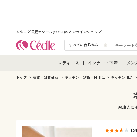
カタログ通販セシール(cecile)のオンラインショップ
レディース
インナー・下着
メン
レディース通販すべて
インナー・下着通販すべ
メン
トップ
家電・雑貨通販
キッチン・雑貨・日用品
キッチン用品
レディースファッション
女性下着
メン
女性下着
メンズ下着
メン
冷凍肉に
ジュニア・ティーンズ下
12