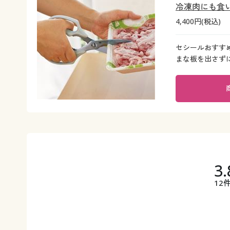
冷凍肉にも食
4,400円(税込)
セシールおすす
まな板を出さず
3.
12