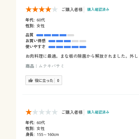
ご購入者様
購入確認済み
年代:
60代
性別:
女性
品質
お買い得感
使いやすさ
お肉料理に最適。まな板の除菌から解放されました。外し
商品：
ムテキバサミ
役に立った
0
ご購入者様
購入確認済み
年代:
60代
性別:
女性
身長:
155～160cm