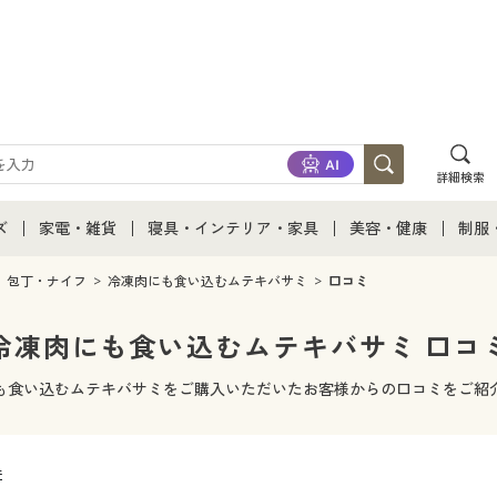
詳細検索
ズ
家電・雑貨
寝具・インテリア・家具
美容・健康
制服
て
ズ通販すべて
家電・雑貨すべて
寝具・インテリア・家具通販すべて
美容・健康通販すべ
制服
包丁・ナイフ
冷凍肉にも食い込むムテキバサミ
口コミ
ズファッション
家電
家具・収納
美容・健康・サプリ
制服
冷凍肉にも食い込むムテキバサミ 口コ
ズ下着
キッチン・雑貨・日用品
寝具・ベッド
ジュ
も食い込むムテキバサミをご購入いただいたお客様からの口コミをご紹
着
カーテン・ラグ・ファブリック
件