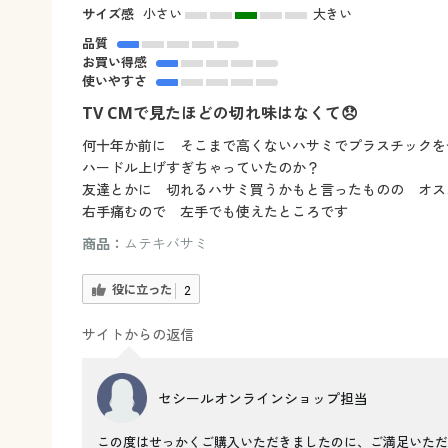
サイズ感
小さい
大きい
品質
お買い得感
使いやすさ
TV CMで見たほどの切れ味はなくて😞
何十年か前に そこまで高くないハサミでプラスチックを
ハードル上げすぎちゃっていたのか？
友達とかに 切れるハサミ買うかもと言ったものの オス
右手痛むので 左手でも使えたところです
商品：
ムテキバサミ
役に立った
2
サイトからの返信
セシールオンラインショップ担当
この度はせっかくご購入いただきましたのに、ご満足いただ