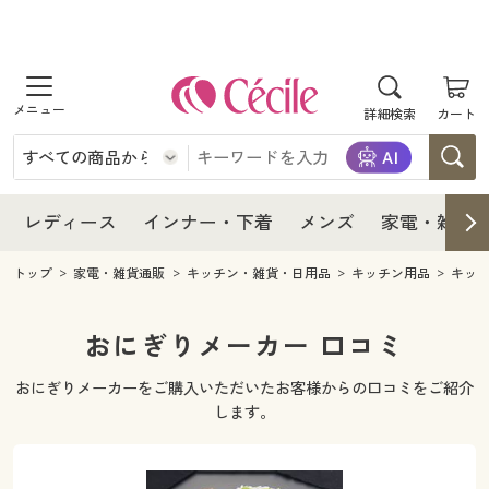
商品を探す
レディース
商品を探す
詳細検索
カート
インナー・下着
レディース通販すべて
レディース
メンズ
インナー・下着通販すべて
レディースファッション
インナー・下着
レディース通販すべて
レディース
インナー・下着
メンズ
家電・雑貨
家電・雑貨
メンズ通販すべて
女性下着
女性下着
メンズ
インナー・下着通販すべて
レディースファッション
トップ
家電・雑貨通販
キッチン・雑貨・日用品
キッチン用品
キッ
寝具・インテリア・家具
家電・雑貨すべて
メンズファッション
メンズ下着
家電・雑貨
メンズ通販すべて
女性下着
女性下着
おにぎりメーカー 口コミ
美容・健康
寝具・インテリア・家具通販すべて
家電
メンズ下着
ジュニア・ティーンズ下着
おにぎりメーカーをご購入いただいたお客様からの口コミをご紹介
寝具・インテリア・家具
家電・雑貨すべて
メンズファッション
メンズ下着
します。
制服・スクール
美容・健康通販すべて
家具・収納
キッチン・雑貨・日用品
美容・健康
寝具・インテリア・家具通販すべて
家電
メンズ下着
ジュニア・ティーンズ下着