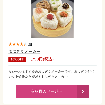
大きいサイズ
制服・スクールすべて
美容・健康・サプリメント
寝具・ベッド
制服・スクール
美容・健康通販すべて
家具・収納
キッチン・雑貨・日用品
バーゲン
大きいサイズ通販すべて
制服・学生服
カーテン・ラグ・ファブリック
大きいサイズ
制服・スクールすべて
美容・健康・サプリメント
寝具・ベッド
詳細検索
バーゲンセール
大きいサイズ レディース服
ジュニア・ティーンズ下着
バーゲン
大きいサイズ通販すべて
制服・学生服
カーテン・ラグ・ファブリック
商品カテゴリ一覧
シークレットセール
大きいサイズ レディース下着
詳細検索
バーゲンセール
大きいサイズ レディース服
ジュニア・ティーンズ下着
2件
おにぎりメーカー
カタログ
大きいサイズ メンズ
商品カテゴリ一覧
シークレットセール
大きいサイズ レディース下着
1,790円(税込)
10%OFF
カタログ・チラシからのご注文
カタログ
大きいサイズ 事務・制服
大きいサイズ メンズ
セシールおすすめのおにぎりメーカーです。おにぎりがポ
ンッ♪愉快なとびだすおにぎりメーカー!
デジタルカタログ
カタログ・チラシからのご注文
大きいサイズ 事務・制服
カタログ無料プレゼント
商品購入ページへ
デジタルカタログ
会員メニュー