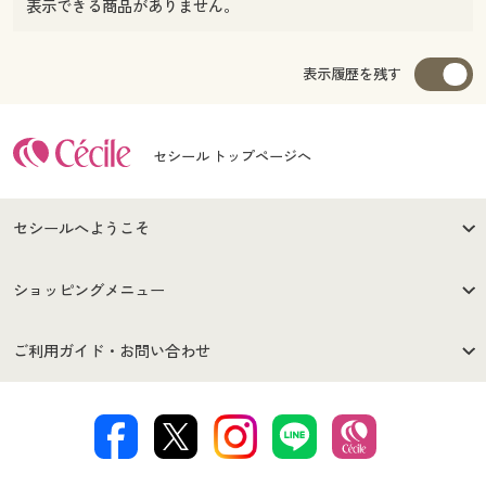
表示できる商品がありません。
表示履歴を残す
セシール トップページへ
セシールへようこそ
はじめての方へ
ご利用環境について
ショッピングメニュー
セシールご利用規約
プライバシーポリシー
商品カテゴリ
バーゲンセール
ご利用ガイド・お問い合わせ
特定商取引法に基づく表示
古物営業法に基づく表示
カタログ・チラシからのご注
デジタルカタログ
ご注文は
お届けは
文
著作権・商標について
会社案内
交換・返品は
お支払は
カタログ無料プレゼント
特集一覧