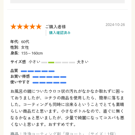
2024-10-26
ご購入者様
購入確認済み
年代:
60代
性別:
女性
身長:
155～160cm
サイズ感
小さい
大きい
品質
お買い得感
使いやすさ
お風呂の鏡についたウロコ状の汚れがなかなか取れずに困っ
ておりましたが、コチラの商品を使用したら、簡単に落ちま
した。コーティングも同時に出来るということでとても素晴
らしい商品だと思います。小さなボトルなので、直ぐに無く
なるかなぁと思いましたが、少量で綺麗になってコスパも悪
くないと思います。おすすめです。
商品：
洗浄コーティング剤「磨コート」（サイズ：1個）