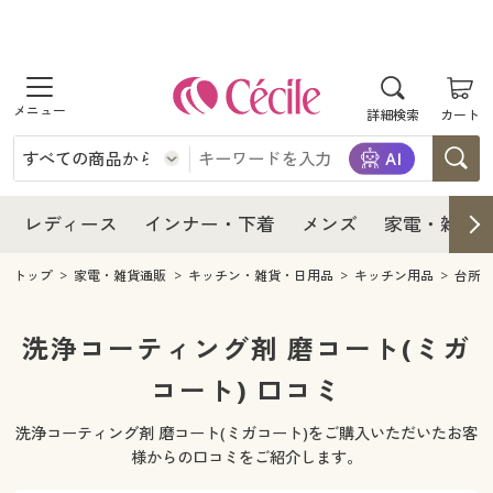
商品を探す
レディース
商品を探す
詳細検索
カート
インナー・下着
レディース通販すべて
レディース
メンズ
インナー・下着通販すべて
レディースファッション
インナー・下着
レディース通販すべて
レディース
インナー・下着
メンズ
家電・雑貨
家電・雑貨
メンズ通販すべて
女性下着
女性下着
メンズ
インナー・下着通販すべて
レディースファッション
トップ
家電・雑貨通販
キッチン・雑貨・日用品
キッチン用品
台所
寝具・インテリア・家具
家電・雑貨すべて
メンズファッション
メンズ下着
家電・雑貨
メンズ通販すべて
女性下着
女性下着
洗浄コーティング剤 磨コート(ミガ
美容・健康
寝具・インテリア・家具通販すべて
コート) 口コミ
家電
メンズ下着
ジュニア・ティーンズ下着
寝具・インテリア・家具
家電・雑貨すべて
メンズファッション
メンズ下着
洗浄コーティング剤 磨コート(ミガコート)をご購入いただいたお客
制服・スクール
美容・健康通販すべて
家具・収納
キッチン・雑貨・日用品
美容・健康
寝具・インテリア・家具通販すべて
家電
メンズ下着
様からの口コミをご紹介します。
ジュニア・ティーンズ下着