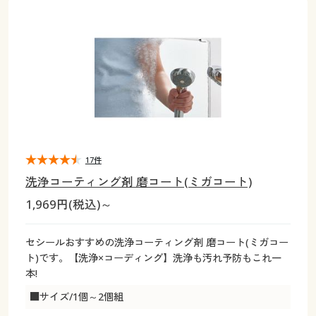
大きいサイズ
制服・スクールすべて
美容・健康・サプリメント
寝具・ベッド
制服・スクール
美容・健康通販すべて
家具・収納
キッチン・雑貨・日用品
バーゲン
大きいサイズ通販すべて
制服・学生服
カーテン・ラグ・ファブリック
大きいサイズ
制服・スクールすべて
美容・健康・サプリメント
寝具・ベッド
詳細検索
バーゲンセール
大きいサイズ レディース服
ジュニア・ティーンズ下着
バーゲン
大きいサイズ通販すべて
制服・学生服
カーテン・ラグ・ファブリック
商品カテゴリ一覧
シークレットセール
大きいサイズ レディース下着
詳細検索
バーゲンセール
大きいサイズ レディース服
ジュニア・ティーンズ下着
カタログ
17件
大きいサイズ メンズ
商品カテゴリ一覧
シークレットセール
大きいサイズ レディース下着
洗浄コーティング剤 磨コート(ミガコート)
カタログ・チラシからのご注文
1,969円(税込)～
カタログ
大きいサイズ 事務・制服
大きいサイズ メンズ
デジタルカタログ
カタログ・チラシからのご注文
セシールおすすめの洗浄コーティング剤 磨コート(ミガコー
大きいサイズ 事務・制服
ト)です。【洗浄×コーディング】洗浄も汚れ予防もこれ一
カタログ無料プレゼント
本!
デジタルカタログ
■サイズ/1個～2個組
会員メニュー