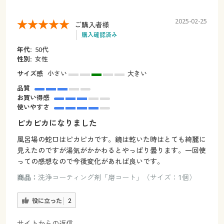
2025-02-25
ご購入者様
購入確認済み
年代:
50代
性別:
女性
サイズ感
小さい
大きい
品質
お買い得感
使いやすさ
ピカピカになりました
風呂場の蛇口はピカピカです。鏡は乾いた時はとても綺麗に
見えたのですが湯気がかかわるとやっぱり曇ります。一回使
っての感想なので今後変化があれば良いです。
商品：
洗浄コーティング剤「磨コート」（サイズ：1個）
役に立った
2
サイトからの返信