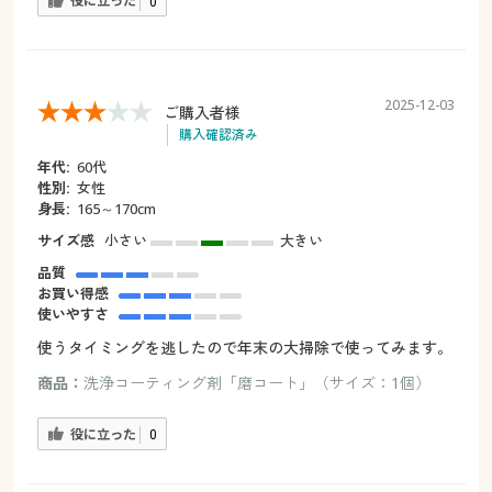
役に立った
0
2025-12-03
ご購入者様
購入確認済み
年代:
60代
性別:
女性
身長:
165～170cm
サイズ感
小さい
大きい
品質
お買い得感
使いやすさ
使うタイミングを逃したので年末の大掃除で使ってみます。
商品：
洗浄コーティング剤「磨コート」（サイズ：1個）
役に立った
0