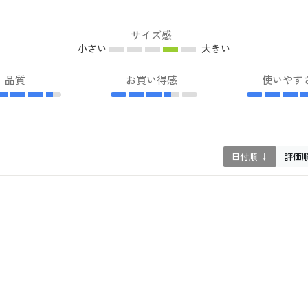
サイズ感
小さい
大きい
品質
お買い得感
使いやす
日付順 ↓
評価