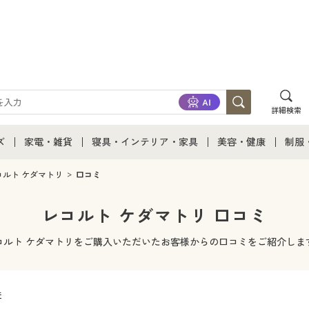
詳細検索
ズ
家電・雑貨
寝具・インテリア・家具
美容・健康
制服
て
ズ通販すべて
家電・雑貨すべて
寝具・インテリア・家具通販すべて
美容・健康通販すべ
制服
コルト ケダマトリ
口コミ
ズファッション
家電
家具・収納
美容・健康・サプリ
制服
レコルト ケダマトリ 口コミ
ズ下着
キッチン・雑貨・日用品
寝具・ベッド
ジュ
コルト ケダマトリをご購入いただいたお客様からの口コミをご紹介しま
着
カーテン・ラグ・ファブリック
件