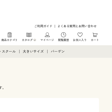
ご利用ガイド
よくある質問とお問い合わせ
商品カテゴリ
カタログ
マイページ
閲覧履歴
お気に入り
カート
カタログ・チラシからのご注文
・スクール
大きいサイズ
バーゲン
デジタルカタログ
て
・スクールすべて
大きいサイズ通販すべて
バーゲンセール
カタログ無料プレゼント
メント
・学生服
大きいサイズ レディース服
シークレットセール
ニア・ティーンズ下着
大きいサイズ レディース下着
す。
大きいサイズ メンズ