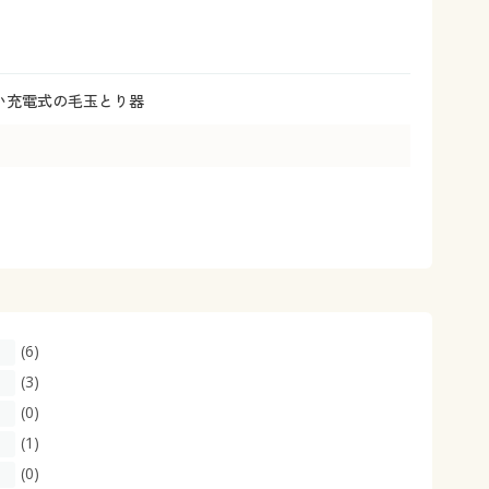
大きいサイズ 事務・制服
愛い充電式の毛玉とり器
(6)
(3)
(0)
(1)
(0)