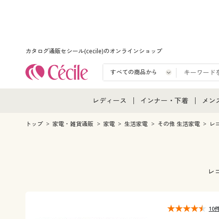
カタログ通販セシール(cecile)のオンラインショップ
レディース
インナー・下着
メン
レディース通販すべて
インナー・下着通販すべ
メン
トップ
家電・雑貨通販
家電
生活家電
その他 生活家電
レ
レディースファッション
女性下着
メン
女性下着
メンズ下着
メン
レ
ジュニア・ティーンズ下
10