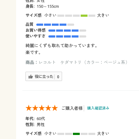
性別:
女性
身長:
150～155cm
サイズ感
小さい
大きい
品質
お買い得感
使いやすさ
綺麗にくずも取れて助かっています。
楽です。
商品：
レコルト ケダマトリ（カラー：ベージュ系）
役に立った
0
ご購入者様
購入確認済み
年代:
60代
性別:
男性
サイズ感
小さい
大きい