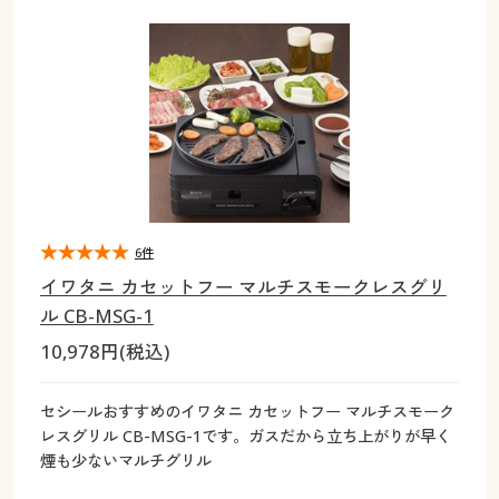
大きいサイズ
制服・スクールすべて
美容・健康・サプリメント
寝具・ベッド
制服・スクール
美容・健康通販すべて
家具・収納
キッチン・雑貨・日用品
バーゲン
大きいサイズ通販すべて
制服・学生服
カーテン・ラグ・ファブリック
大きいサイズ
制服・スクールすべて
美容・健康・サプリメント
寝具・ベッド
詳細検索
バーゲンセール
大きいサイズ レディース服
ジュニア・ティーンズ下着
バーゲン
大きいサイズ通販すべて
制服・学生服
カーテン・ラグ・ファブリック
商品カテゴリ一覧
シークレットセール
大きいサイズ レディース下着
詳細検索
バーゲンセール
大きいサイズ レディース服
ジュニア・ティーンズ下着
カタログ
6件
大きいサイズ メンズ
商品カテゴリ一覧
シークレットセール
大きいサイズ レディース下着
イワタニ カセットフー マルチスモークレスグリ
カタログ・チラシからのご注文
ル CB-MSG-1
カタログ
大きいサイズ 事務・制服
大きいサイズ メンズ
10,978円(税込)
デジタルカタログ
カタログ・チラシからのご注文
大きいサイズ 事務・制服
セシールおすすめのイワタニ カセットフー マルチスモーク
カタログ無料プレゼント
レスグリル CB-MSG-1です。ガスだから立ち上がりが早く
デジタルカタログ
煙も少ないマルチグリル
会員メニュー