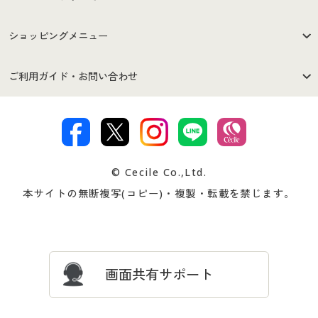
はじめての方へ
ご利用環境について
ショッピングメニュー
セシールご利用規約
プライバシーポリシー
商品カテゴリ
バーゲンセール
ご利用ガイド・お問い合わせ
特定商取引法に基づく表示
古物営業法に基づく表示
カタログ・チラシからのご注
デジタルカタログ
ご注文は
お届けは
文
著作権・商標について
会社案内
交換・返品は
お支払は
カタログ無料プレゼント
特集一覧
© Cecile Co.,Ltd.
会員登録・お客様情報変更に
お客様番号・パスワードをお
本サイトの無断複写(コピー)・複製・転載を禁じます。
プレゼント＆キャンペーン
サイトマップ
ついて
忘れの場合
サイズガイド
よくある質問とお問い合わせ
画面共有サポート