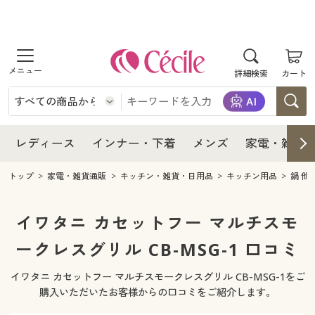
商品を探す
レディース
商品を探す
詳細検索
カート
インナー・下着
レディース通販すべて
レディース
メンズ
インナー・下着通販すべて
レディースファッション
インナー・下着
レディース通販すべて
レディース
インナー・下着
メンズ
家電・雑貨
家電・雑貨
メンズ通販すべて
女性下着
女性下着
メンズ
インナー・下着通販すべて
レディースファッション
トップ
家電・雑貨通販
キッチン・雑貨・日用品
キッチン用品
鍋 他
寝具・インテリア・家具
家電・雑貨すべて
メンズファッション
メンズ下着
家電・雑貨
メンズ通販すべて
女性下着
女性下着
イワタニ カセットフー マルチスモ
美容・健康
寝具・インテリア・家具通販すべて
ークレスグリル CB-MSG-1 口コミ
家電
メンズ下着
ジュニア・ティーンズ下着
寝具・インテリア・家具
家電・雑貨すべて
メンズファッション
メンズ下着
イワタニ カセットフー マルチスモークレスグリル CB-MSG-1をご
制服・スクール
美容・健康通販すべて
家具・収納
キッチン・雑貨・日用品
美容・健康
寝具・インテリア・家具通販すべて
家電
メンズ下着
購入いただいたお客様からの口コミをご紹介します。
ジュニア・ティーンズ下着