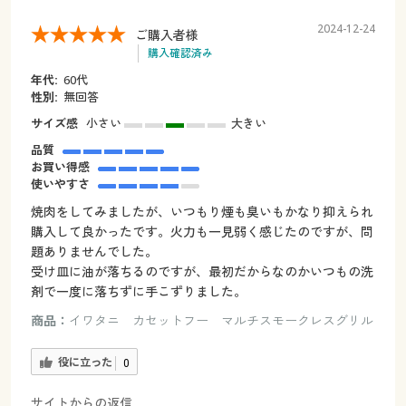
2024-12-24
ご購入者様
購入確認済み
年代:
60代
性別:
無回答
サイズ感
小さい
大きい
品質
お買い得感
使いやすさ
焼肉をしてみましたが、いつもり煙も臭いもかなり抑えられ
購入して良かったです。火力も一見弱く感じたのですが、問
題ありませんでした。
受け皿に油が落ちるのですが、最初だからなのかいつもの洗
剤で一度に落ちずに手こずりました。
商品：
イワタニ カセットフー マルチスモークレスグリル
役に立った
0
サイトからの返信