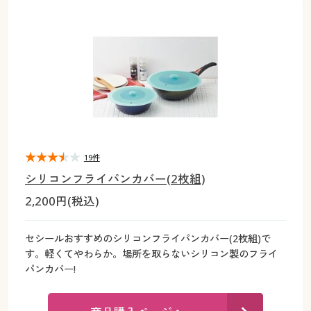
大きいサイズ
制服・スクールすべて
美容・健康・サプリメント
寝具・ベッド
制服・スクール
美容・健康通販すべて
家具・収納
キッチン・雑貨・日用品
バーゲン
大きいサイズ通販すべて
制服・学生服
カーテン・ラグ・ファブリック
大きいサイズ
制服・スクールすべて
美容・健康・サプリメント
寝具・ベッド
詳細検索
バーゲンセール
大きいサイズ レディース服
ジュニア・ティーンズ下着
バーゲン
大きいサイズ通販すべて
制服・学生服
カーテン・ラグ・ファブリック
商品カテゴリ一覧
シークレットセール
大きいサイズ レディース下着
詳細検索
バーゲンセール
大きいサイズ レディース服
ジュニア・ティーンズ下着
カタログ
19件
大きいサイズ メンズ
商品カテゴリ一覧
シークレットセール
大きいサイズ レディース下着
シリコンフライパンカバー(2枚組)
カタログ・チラシからのご注文
2,200円(税込)
カタログ
大きいサイズ 事務・制服
大きいサイズ メンズ
デジタルカタログ
カタログ・チラシからのご注文
セシールおすすめのシリコンフライパンカバー(2枚組)で
大きいサイズ 事務・制服
す。軽くてやわらか。場所を取らないシリコン製のフライ
カタログ無料プレゼント
パンカバー!
デジタルカタログ
会員メニュー