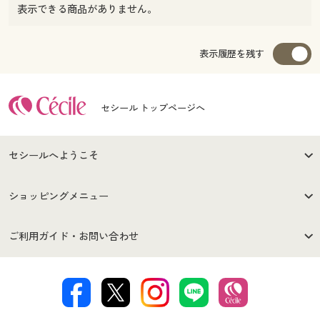
表示できる商品がありません。
表示履歴を残す
セシール トップページへ
セシールへようこそ
はじめての方へ
ご利用環境について
ショッピングメニュー
セシールご利用規約
プライバシーポリシー
商品カテゴリ
バーゲンセール
ご利用ガイド・お問い合わせ
特定商取引法に基づく表示
古物営業法に基づく表示
カタログ・チラシからのご注
デジタルカタログ
ご注文は
お届けは
文
著作権・商標について
会社案内
交換・返品は
お支払は
カタログ無料プレゼント
特集一覧