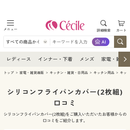
商品を探す
レディース
商品を探す
詳細検索
カート
インナー・下着
レディース通販すべて
レディース
メンズ
インナー・下着通販すべて
レディースファッション
インナー・下着
レディース通販すべて
レディース
インナー・下着
メンズ
家電・雑貨
家電・雑貨
メンズ通販すべて
女性下着
女性下着
メンズ
インナー・下着通販すべて
レディースファッション
トップ
家電・雑貨通販
キッチン・雑貨・日用品
キッチン用品
キッ
寝具・インテリア・家具
家電・雑貨すべて
メンズファッション
メンズ下着
家電・雑貨
メンズ通販すべて
女性下着
女性下着
シリコンフライパンカバー(2枚組)
美容・健康
寝具・インテリア・家具通販すべて
口コミ
家電
メンズ下着
ジュニア・ティーンズ下着
寝具・インテリア・家具
家電・雑貨すべて
メンズファッション
メンズ下着
シリコンフライパンカバー(2枚組)をご購入いただいたお客様からの
制服・スクール
美容・健康通販すべて
家具・収納
キッチン・雑貨・日用品
美容・健康
寝具・インテリア・家具通販すべて
家電
メンズ下着
口コミをご紹介します。
ジュニア・ティーンズ下着