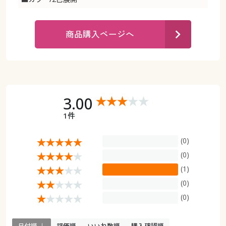
カタログ無料プレゼント
マイページ
会員メニュー
商品購入ページへ
閲覧履歴
マイページ
お気に入り
閲覧履歴
サポート
3.00
お気に入り
1件
ご利用ガイド
サポート
(0)
よくある質問とお問い合わせ
(0)
ご利用ガイド
(1)
(0)
よくある質問とお問い合わせ
(0)