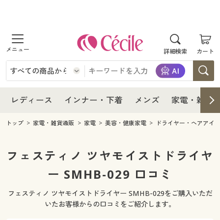
商品を探す
レディース
商品を探す
詳細検索
カート
インナー・下着
レディース通販すべて
レディース
メンズ
インナー・下着通販すべて
レディースファッション
インナー・下着
レディース通販すべて
レディース
インナー・下着
メンズ
家電・雑貨
家電・雑貨
メンズ通販すべて
女性下着
女性下着
メンズ
インナー・下着通販すべて
レディースファッション
トップ
家電・雑貨通販
家電
美容・健康家電
ドライヤー・ヘアアイ
寝具・インテリア・家具
家電・雑貨すべて
メンズファッション
メンズ下着
家電・雑貨
メンズ通販すべて
女性下着
女性下着
フェスティノ ツヤモイストドライヤ
美容・健康
寝具・インテリア・家具通販すべて
ー SMHB-029 口コミ
家電
メンズ下着
ジュニア・ティーンズ下着
寝具・インテリア・家具
家電・雑貨すべて
メンズファッション
メンズ下着
フェスティノ ツヤモイストドライヤー SMHB-029をご購入いただ
制服・スクール
美容・健康通販すべて
家具・収納
キッチン・雑貨・日用品
美容・健康
寝具・インテリア・家具通販すべて
家電
メンズ下着
いたお客様からの口コミをご紹介します。
ジュニア・ティーンズ下着