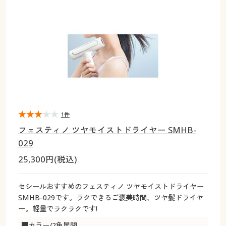
大きいサイズ
制服・スクールすべて
美容・健康・サプリメント
寝具・ベッド
制服・スクール
美容・健康通販すべて
家具・収納
キッチン・雑貨・日用品
バーゲン
大きいサイズ通販すべて
制服・学生服
カーテン・ラグ・ファブリック
大きいサイズ
制服・スクールすべて
美容・健康・サプリメント
寝具・ベッド
詳細検索
バーゲンセール
大きいサイズ レディース服
ジュニア・ティーンズ下着
バーゲン
大きいサイズ通販すべて
制服・学生服
カーテン・ラグ・ファブリック
商品カテゴリ一覧
シークレットセール
大きいサイズ レディース下着
詳細検索
バーゲンセール
大きいサイズ レディース服
ジュニア・ティーンズ下着
カタログ
1件
大きいサイズ メンズ
商品カテゴリ一覧
シークレットセール
大きいサイズ レディース下着
フェスティノ ツヤモイストドライヤー SMHB-
カタログ・チラシからのご注文
029
カタログ
大きいサイズ 事務・制服
大きいサイズ メンズ
25,300円(税込)
デジタルカタログ
カタログ・チラシからのご注文
大きいサイズ 事務・制服
セシールおすすめのフェスティノ ツヤモイストドライヤー
カタログ無料プレゼント
SMHB-029です。ラクできるご褒美時間、ツヤ髪ドライヤ
デジタルカタログ
ー。軽量でラクラクです!
会員メニュー
■カラー/2色展開