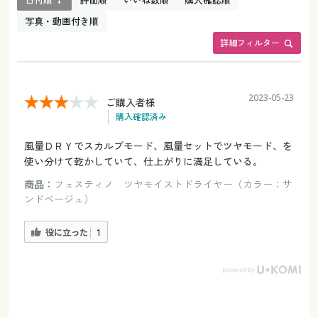
日付順 ↓
評価順
いいね数順
購入確認順
写真・動画付き順
詳細フィルター
2023-05-23
ご購入者様
購入確認済み
風量ＤＲＹでスカルプモード、風量セットでツヤモード、を
使い分けて乾かしていて、仕上がりに満足している。
商品：
フェスティノ ツヤモイストドライヤー（カラー：サ
ンドベージュ）
役に立った
1