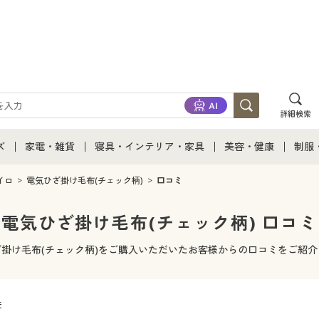
詳細検索
ズ
家電・雑貨
寝具・インテリア・家具
美容・健康
制服
て
ズ通販すべて
家電・雑貨すべて
寝具・インテリア・家具通販すべて
美容・健康通販すべ
制服
イロ
電気ひざ掛け毛布(チェック柄)
口コミ
ズファッション
家電
家具・収納
美容・健康・サプリ
制服
電気ひざ掛け毛布(チェック柄) 口コミ
ズ下着
キッチン・雑貨・日用品
寝具・ベッド
ジュ
ざ掛け毛布(チェック柄)をご購入いただいたお客様からの口コミをご紹介
着
カーテン・ラグ・ファブリック
件