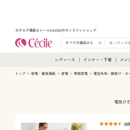
カタログ通販セシール(cecile)のオンラインショップ
レディース
インナー・下着
メン
レディース通販すべて
インナー・下着通販すべ
メン
トップ
家電・雑貨通販
家電
季節家電
電気毛布・膝掛け・カ
レディースファッション
女性下着
メン
女性下着
メンズ下着
メン
電気ひ
ジュニア・ティーンズ下
48