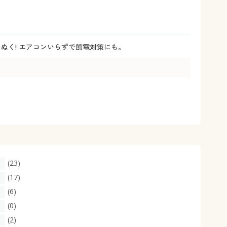
大きいサイズ 事務・制服
ぬく! エアコンいらずで節電対策にも。
(23)
(17)
(6)
(0)
(2)