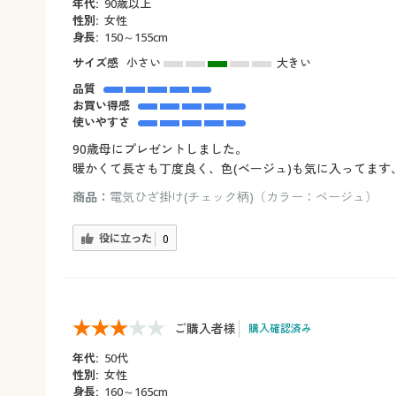
年代:
90歳以上
性別:
女性
身長:
150～155cm
サイズ感
小さい
大きい
品質
お買い得感
使いやすさ
90歳母にプレゼントしました。
暖かくて長さも丁度良く、色(ベージュ)も気に入ってます
商品：
電気ひざ掛け(チェック柄)（カラー：ベージュ）
役に立った
0
ご購入者様
購入確認済み
年代:
50代
性別:
女性
身長:
160～165cm