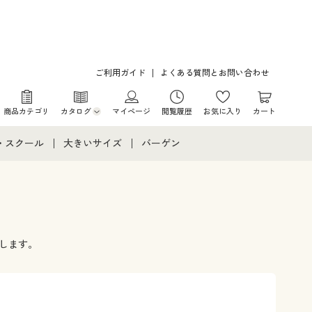
ご利用ガイド
よくある質問とお問い合わせ
商品カテゴリ
カタログ
マイページ
閲覧履歴
お気に入り
カート
カタログ・チラシからのご注文
・スクール
大きいサイズ
バーゲン
デジタルカタログ
て
・スクールすべて
大きいサイズ通販すべて
バーゲンセール
カタログ無料プレゼント
メント
・学生服
大きいサイズ レディース服
シークレットセール
ニア・ティーンズ下着
大きいサイズ レディース下着
します。
大きいサイズ メンズ