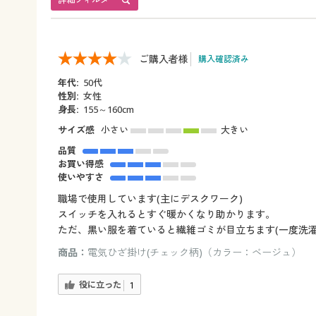
ご購入者様
購入確認済み
年代:
50代
性別:
女性
身長:
155～160cm
サイズ感
小さい
大きい
品質
お買い得感
使いやすさ
職場で使用しています(主にデスクワーク)
スイッチを入れるとすぐ暖かくなり助かります。
ただ、黒い服を着ていると繊維ゴミが目立ちます(一度洗
商品：
電気ひざ掛け(チェック柄)（カラー：ベージュ）
役に立った
1