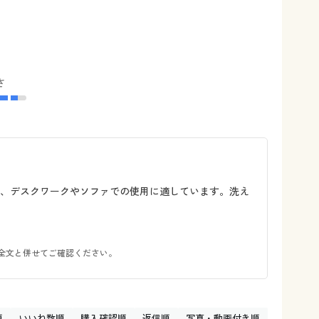
さ
め、デスクワークやソファでの使用に適しています。洗え
全文と併せてご確認ください。
順
いいね数順
購入確認順
返信順
写真・動画付き順