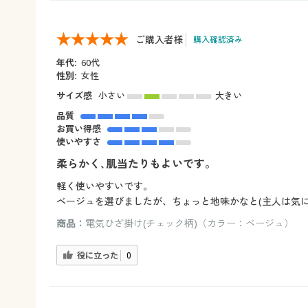
ご購入者様
購入確認済み
年代:
60代
性別:
女性
サイズ感
小さい
大きい
品質
お買い得感
使いやすさ
柔らかく､肌当たりもよいです。
軽く使いやすいです。
ベージュを選びましたが、ちょっと地味かなと(主人は気
商品：
電気ひざ掛け(チェック柄)（カラー：ベージュ）
役に立った
0