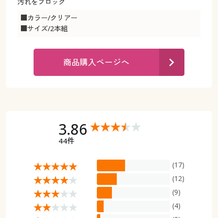
カタログ無料プレゼント
汚れをブロック
マイページ
■カラー/クリアー
会員メニュー
■サイズ/2本組
閲覧履歴
マイページ
商品購入ページへ
お気に入り
閲覧履歴
サポート
お気に入り
ご利用ガイド
3.86
サポート
44件
よくある質問とお問い合わせ
ご利用ガイド
(17)
よくある質問とお問い合わせ
(12)
(9)
(4)