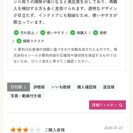
ンロ周りの掃除が楽になると満足感を示しており、再購
入を検討する方も多く見受けられます。透明なデザイン
が目立たず、インテリアにも馴染むため、使いやすさが
際立っています。
汚れ防止
使いやすさ
再購入
透明
掃除ラクラク
※ 要約はお客様の投稿に基づきAIで自動生成されたものです。株
式会社セシールが要約内容の正確性や適切性を保証するものでは
ないため、口コミ全文と併せてご確認ください。
日付順 ↓
評価順
いいね数順
購入確認順
返信順
写真・動画付き順
詳細フィルター
2026-01-27
ご購入者様