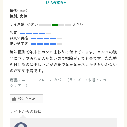
購入確認済み
年代:
60代
性別:
女性
サイズ感
小さい
大きい
品質
お買い得感
使いやすさ
毎年恒例で年末にコンロまわりに付けています。コンロの隙
間にゴミや汚れが入らないので掃除がとても楽です。ただ巻
き付けるのに少しコツが必要でなかなかスッキリといかない
のがやや不満です。
商品：
ニュー フレームカバー（サイズ：2本組 / カラー：
クリアー）
役に立った
0
サイトからの返信