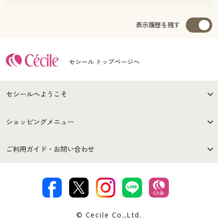
表示履歴を残す
セシール トップページへ
セシールへようこそ
はじめての方へ
ご利用環境について
ショッピングメニュー
セシールご利用規約
プライバシーポリシー
商品カテゴリ
バーゲンセール
ご利用ガイド・お問い合わせ
特定商取引法に基づく表示
古物営業法に基づく表示
カタログ・チラシからのご注
デジタルカタログ
ご注文は
お届けは
文
著作権・商標について
会社案内
交換・返品は
お支払は
カタログ無料プレゼント
特集一覧
© Cecile Co.,Ltd.