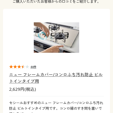
ご購入いただいたお客様からの口コミをご紹介します。
大きいサイズ
制服・スクールすべて
美容・健康・サプリメント
寝具・ベッド
制服・スクール
美容・健康通販すべて
家具・収納
キッチン・雑貨・日用品
バーゲン
大きいサイズ通販すべて
制服・学生服
カーテン・ラグ・ファブリック
大きいサイズ
制服・スクールすべて
美容・健康・サプリメント
寝具・ベッド
詳細検索
バーゲンセール
大きいサイズ レディース服
ジュニア・ティーンズ下着
バーゲン
大きいサイズ通販すべて
制服・学生服
カーテン・ラグ・ファブリック
商品カテゴリ一覧
シークレットセール
大きいサイズ レディース下着
詳細検索
バーゲンセール
大きいサイズ レディース服
ジュニア・ティーンズ下着
カタログ
大きいサイズ メンズ
商品カテゴリ一覧
シークレットセール
大きいサイズ レディース下着
44件
カタログ・チラシからのご注文
カタログ
大きいサイズ 事務・制服
ニュー フレームカバー/コンロふち汚れ防止 ビル
大きいサイズ メンズ
トインタイプ用
デジタルカタログ
カタログ・チラシからのご注文
2,629円(税込)
大きいサイズ 事務・制服
カタログ無料プレゼント
デジタルカタログ
セシールおすすめのニュー フレームカバー/コンロふち汚れ
防止 ビルトインタイプ用です。コンロ縁のすき間を塞いで
会員メニュー