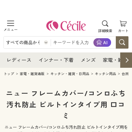
商品を探す
レディース
商品を探す
詳細検索
カート
インナー・下着
レディース通販すべて
レディース
メンズ
インナー・下着通販すべて
レディースファッション
インナー・下着
レディース通販すべて
レディース
インナー・下着
メンズ
家電・雑貨
家電・雑貨
メンズ通販すべて
女性下着
女性下着
メンズ
インナー・下着通販すべて
レディースファッション
トップ
家電・雑貨通販
キッチン・雑貨・日用品
キッチン用品
台所
寝具・インテリア・家具
家電・雑貨すべて
メンズファッション
メンズ下着
家電・雑貨
メンズ通販すべて
女性下着
女性下着
ニュー フレームカバー/コンロふち
美容・健康
寝具・インテリア・家具通販すべて
汚れ防止 ビルトインタイプ用 口コ
家電
メンズ下着
ジュニア・ティーンズ下着
寝具・インテリア・家具
家電・雑貨すべて
メンズファッション
メンズ下着
ミ
制服・スクール
美容・健康通販すべて
家具・収納
キッチン・雑貨・日用品
美容・健康
寝具・インテリア・家具通販すべて
家電
メンズ下着
ジュニア・ティーンズ下着
ニュー フレームカバー/コンロふち汚れ防止 ビルトインタイプ用を