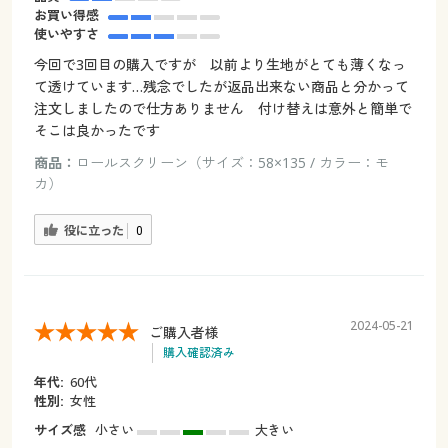
お買い得感
使いやすさ
今回で3回目の購入ですが 以前より生地がとても薄くなっ
て透けています…残念でしたが返品出来ない商品と分かって
注文しましたので仕方ありません 付け替えは意外と簡単で
そこは良かったです
商品：
ロールスクリーン（サイズ：58×135 / カラー：モ
カ）
役に立った
0
2024-05-21
ご購入者様
購入確認済み
年代:
60代
性別:
女性
サイズ感
小さい
大きい