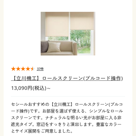
大きいサイズ
制服・スクールすべて
美容・健康・サプリメント
寝具・ベッド
制服・スクール
美容・健康通販すべて
家具・収納
キッチン・雑貨・日用品
バーゲン
大きいサイズ通販すべて
制服・学生服
カーテン・ラグ・ファブリック
大きいサイズ
制服・スクールすべて
美容・健康・サプリメント
寝具・ベッド
詳細検索
バーゲンセール
大きいサイズ レディース服
ジュニア・ティーンズ下着
バーゲン
大きいサイズ通販すべて
制服・学生服
カーテン・ラグ・ファブリック
商品カテゴリ一覧
シークレットセール
大きいサイズ レディース下着
詳細検索
バーゲンセール
大きいサイズ レディース服
ジュニア・ティーンズ下着
カタログ
37件
大きいサイズ メンズ
商品カテゴリ一覧
シークレットセール
大きいサイズ レディース下着
【立川機工】ロールスクリーン(プルコード操作)
カタログ・チラシからのご注文
13,090円(税込)～
カタログ
大きいサイズ 事務・制服
大きいサイズ メンズ
デジタルカタログ
カタログ・チラシからのご注文
セシールおすすめの【立川機工】ロールスクリーン(プルコ
大きいサイズ 事務・制服
ード操作)です。お部屋を選ばず使える、シンプルなロール
カタログ無料プレゼント
スクリーンです。ナチュラルな明るい光がお部屋に入る非
デジタルカタログ
遮光タイプ。窓辺をすっきりと演出します。豊富なカラー
とサイズ展開をご用意しました。
会員メニュー