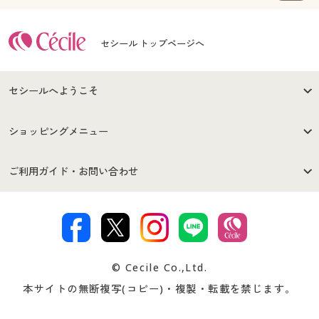
セシール トップページへ
セシールへようこそ
はじめての方へ
ご利用環境について
ショッピングメニュー
セシールご利用規約
プライバシーポリシー
商品カテゴリ
バーゲンセール
ご利用ガイド・お問い合わせ
特定商取引法に基づく表示
古物営業法に基づく表示
カタログ・チラシからのご注
デジタルカタログ
ご注文は
お届けは
文
著作権・商標について
会社案内
交換・返品は
お支払は
カタログ無料プレゼント
特集一覧
© Cecile Co.,Ltd.
会員登録・お客様情報変更に
お客様番号・パスワードをお
本サイトの無断複写(コピー)・複製・転載を禁じます。
プレゼント＆キャンペーン
サイトマップ
ついて
忘れの場合