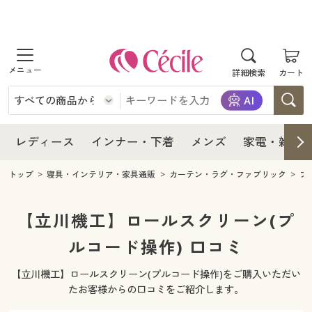
商品を探す
レディース
商品を探す
詳細検索
カート
インナー・下着
レディース通販すべて
レディース
メンズ
インナー・下着通販すべて
レディースファッション
インナー・下着
レディース通販すべて
レディース
インナー・下着
メンズ
家電・雑貨
家電・雑貨
メンズ通販すべて
女性下着
女性下着
メンズ
インナー・下着通販すべて
レディースファッション
トップ
寝具・インテリア・家具通販
カーテン・ラグ・ファブリック
ブ
寝具・インテリア・家具
家電・雑貨すべて
メンズファッション
メンズ下着
家電・雑貨
メンズ通販すべて
女性下着
女性下着
【立川機工】ロールスクリーン(プ
美容・健康
寝具・インテリア・家具通販すべて
ルコード操作) 口コミ
家電
メンズ下着
ジュニア・ティーンズ下着
寝具・インテリア・家具
家電・雑貨すべて
メンズファッション
メンズ下着
【立川機工】ロールスクリーン(プルコード操作)をご購入いただい
制服・スクール
美容・健康通販すべて
家具・収納
キッチン・雑貨・日用品
美容・健康
寝具・インテリア・家具通販すべて
家電
メンズ下着
たお客様からの口コミをご紹介します。
ジュニア・ティーンズ下着