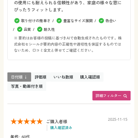
の使用にも耐えられる信頼性があり、家庭の様々な窓に
ぴったりフィットします。
取り付けの簡単さ
豊富なサイズ展開
色合い
品質
耐久性
※ 要約はお客様の投稿に基づきAIで自動生成されたものです。株
式会社セシールが要約内容の正確性や適切性を保証するものでは
ないため、口コミ全文と併せてご確認ください。
日付順 ↓
評価順
いいね数順
購入確認順
写真・動画付き順
詳細フィルター
2025-11-15
ご購入者様
購入確認済み
年代:
60代