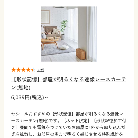
大きいサイズ
制服・スクールすべて
美容・健康・サプリメント
寝具・ベッド
制服・スクール
美容・健康通販すべて
家具・収納
キッチン・雑貨・日用品
バーゲン
大きいサイズ通販すべて
制服・学生服
カーテン・ラグ・ファブリック
大きいサイズ
制服・スクールすべて
美容・健康・サプリメント
寝具・ベッド
詳細検索
バーゲンセール
大きいサイズ レディース服
ジュニア・ティーンズ下着
バーゲン
大きいサイズ通販すべて
制服・学生服
カーテン・ラグ・ファブリック
商品カテゴリ一覧
シークレットセール
大きいサイズ レディース下着
詳細検索
バーゲンセール
大きいサイズ レディース服
ジュニア・ティーンズ下着
カタログ
22件
大きいサイズ メンズ
商品カテゴリ一覧
シークレットセール
大きいサイズ レディース下着
【形状記憶】部屋が明るくなる遮像レースカーテ
カタログ・チラシからのご注文
ン(無地)
カタログ
大きいサイズ 事務・制服
大きいサイズ メンズ
6,039円(税込)～
デジタルカタログ
カタログ・チラシからのご注文
大きいサイズ 事務・制服
セシールおすすめの【形状記憶】部屋が明るくなる遮像レ
カタログ無料プレゼント
ースカーテン(無地)です。【ネット限定】〔形状記憶加工付
デジタルカタログ
き〕昼間でも電気をつけていたお部屋に! 外から取り込んだ
会員メニュー
光を拡散し、お部屋の奥まで明るく感じさせる特殊繊維を