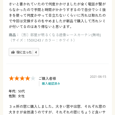
さいと書かれていたので何度かかけましたが全く電話が繋が
らなかったので手間と時間がかかりすぎるので自分でシミ抜
きを使って何度かやって目立たないくらいに汚れは取れたの
で今回は交換するのをやめましたが新品で購入して汚れシミ
が付いてるのはあり得ないと思います。
商品：
〔形〕部屋が明るくなる遮像レースカーテン(無地)
（サイズ：150X243 / カラー：ホワイト）
役に立った
4
2021-06-15
ご購入者様
購入確認済み
年代:
50代
性別:
女性
３ヵ所の窓に購入しました。大きい窓や出窓、それぞれ窓の
大きさが全然違うのですが、それぞれの窓にちょうど良いサ