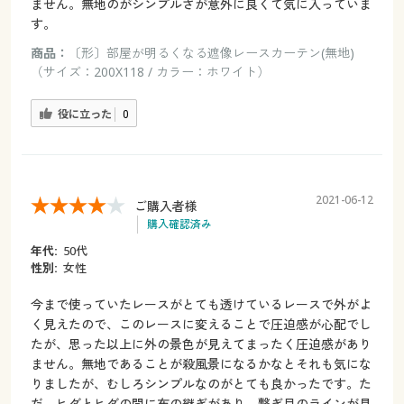
ません。無地のがシンプルさが意外に良くて気に入っていま
す。
商品：
〔形〕部屋が明るくなる遮像レースカーテン(無地)
（サイズ：200X118 / カラー：ホワイト）
役に立った
0
2021-06-12
ご購入者様
購入確認済み
年代:
50代
性別:
女性
今まで使っていたレースがとても透けているレースで外がよ
く見えたので、このレースに変えることで圧迫感が心配でし
たが、思った以上に外の景色が見えてまったく圧迫感があり
ません。無地であることが殺風景になるかなとそれも気にな
りましたが、むしろシンプルなのがとても良かったです。た
だ、ヒダとヒダの間に布の継ぎがあり、繋ぎ目のラインが見