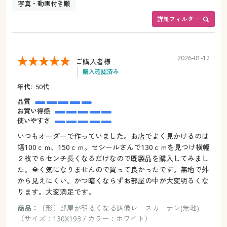
写真・動画付き順
詳細フィルター
2026-01-12
ご購入者様
購入確認済み
年代:
50代
品質
お買い得感
使いやすさ
いつもオーダーで作っていました。お店でよく見かけるのは
幅100ｃｍ、150ｃｍ。セシールさんで130ｃｍを見つけ横幅
２枚で６センチ長くなるだけなので既製品を購入してみまし
た。全く気になりませんので買って良かったです。無地で外
から見えにくい。かつ暗くならずお部屋の中が大変明るくな
ります。大変満足です。
商品：
〔形〕部屋が明るくなる遮像レースカーテン(無地)
（サイズ：130X193 / カラー：ホワイト）