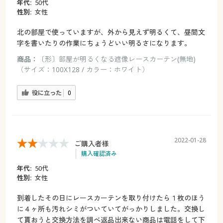
年代:
50代
性別:
女性
北の部屋で使っていますが、外から見えず明るくて、昼間文
字を書いたりの作業にちょうどいい明るさになります。
商品：
〔形〕部屋が明るくなる遮像レースカーテン(無地)
（サイズ：100X128 / カラー：ホワイト）
役に立った
0
2022-01-28
ご購入者様
購入確認済み
年代:
50代
性別:
女性
到着したその日にレースカーテンを取り付けたら１枚のほう
に４ヶ所も汚れシミがついていてがっかりしました。交換し
て貰おうと交換方法を調べ返品出来ない商品は電話をして下