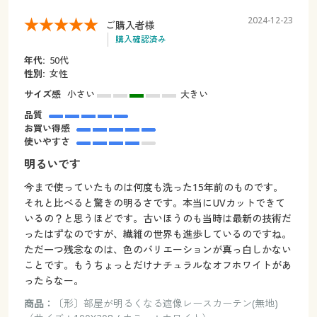
2024-12-23
ご購入者様
購入確認済み
年代:
50代
性別:
女性
サイズ感
小さい
大きい
品質
お買い得感
使いやすさ
明るいです
今まで使っていたものは何度も洗った15年前のものです。
それと比べると驚きの明るさです。本当にUVカットできて
いるの？と思うほどです。古いほうのも当時は最新の技術だ
ったはずなのですが、繊維の世界も進歩しているのですね。
ただ一つ残念なのは、色のバリエーションが真っ白しかない
ことです。もうちょっとだけナチュラルなオフホワイトがあ
ったらなー。
商品：
〔形〕部屋が明るくなる遮像レースカーテン(無地)