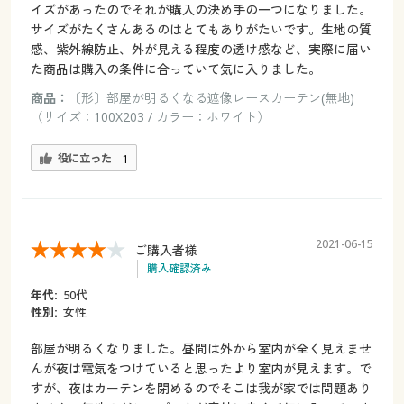
イズがあったのでそれが購入の決め手の一つになりました。
サイズがたくさんあるのはとてもありがたいです。生地の質
感、紫外線防止、外が見える程度の透け感など、実際に届い
た商品は購入の条件に合っていて気に入りました。
商品：
〔形〕部屋が明るくなる遮像レースカーテン(無地)
（サイズ：100X203 / カラー：ホワイト）
役に立った
1
2021-06-15
ご購入者様
購入確認済み
年代:
50代
性別:
女性
部屋が明るくなりました。昼間は外から室内が全く見えませ
んが夜は電気をつけていると思ったより室内が見えます。で
すが、夜はカーテンを閉めるのでそこは我が家では問題あり