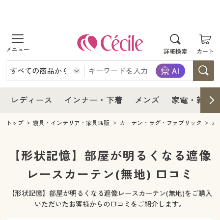
商品を探す
レディース
商品を探す
詳細検索
カート
インナー・下着
レディース通販すべて
レディース
メンズ
インナー・下着通販すべて
レディースファッション
インナー・下着
レディース通販すべて
レディース
インナー・下着
メンズ
家電・雑貨
家電・雑貨
メンズ通販すべて
女性下着
女性下着
メンズ
インナー・下着通販すべて
レディースファッション
トップ
寝具・インテリア・家具通販
カーテン・ラグ・ファブリック
カ
寝具・インテリア・家具
家電・雑貨すべて
メンズファッション
メンズ下着
家電・雑貨
メンズ通販すべて
女性下着
女性下着
【形状記憶】部屋が明るくなる遮像
美容・健康
寝具・インテリア・家具通販すべて
レースカーテン(無地) 口コミ
家電
メンズ下着
ジュニア・ティーンズ下着
寝具・インテリア・家具
家電・雑貨すべて
メンズファッション
メンズ下着
【形状記憶】部屋が明るくなる遮像レースカーテン(無地)をご購入
制服・スクール
美容・健康通販すべて
家具・収納
キッチン・雑貨・日用品
美容・健康
寝具・インテリア・家具通販すべて
家電
メンズ下着
いただいたお客様からの口コミをご紹介します。
ジュニア・ティーンズ下着