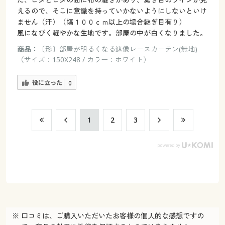
えるので、そこに意識を持っていかないようにしないといけ
ません（汗）（幅１００ｃｍ以上の場合継ぎ目有り）
風になびく軽やかな生地です。部屋の中が白くなりました。
商品：
〔形〕部屋が明るくなる遮像レースカーテン(無地)
（サイズ：150X248 / カラー：ホワイト）
役に立った
0
​1
​2
​3
※ 口コミは、ご購入いただいたお客様の個人的な感想ですの