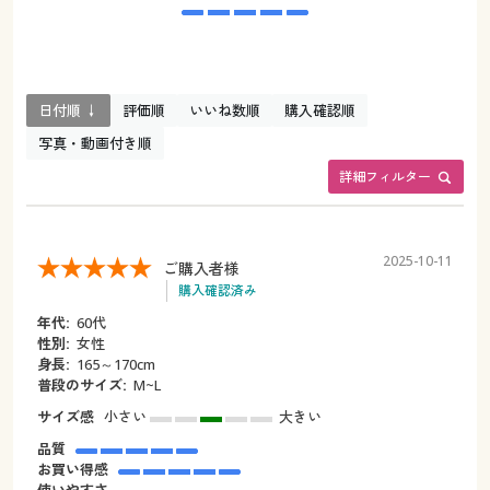
日付順 ↓
評価順
いいね数順
購入確認順
写真・動画付き順
詳細フィルター
2025-10-11
ご購入者様
購入確認済み
年代:
60代
性別:
女性
身長:
165～170cm
普段のサイズ:
M~L
サイズ感
小さい
大きい
品質
お買い得感