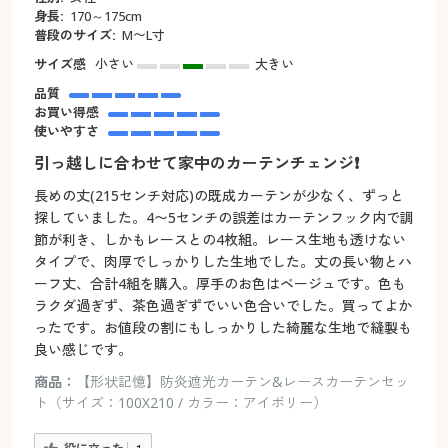
身長:
170～175cm
普段のサイズ:
M〜L寸
サイズ感
小さい
大きい
品質
お買い得感
使いやすさ
引っ越しに合わせて家中のカーテンチェンジ❗️
長めの丈(215センチ対応)の既成カーテンが少なく、ずっと
探していました。4〜5センチの誤差はカーテンフック内で調
節が利き、しかもレースとの4枚組。レース生地も透けない
タイプで、肉厚でしっかりした生地でした。丈の長い物とハ
ーフ丈、合計4組を購入。厚手のお色はベージュです。色も
ラクダ過ぎず、茶色過ぎずでいい色合いでした。買ってよか
ったです。お値段の割にもしっかりした綺麗な生地で縫製も
良い感じです。
商品：
【形状記憶】防炎遮光カーテン&レースカーテンセッ
ト（サイズ：100X210 / カラー：アイボリー）