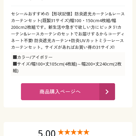
カタログ無料プレゼント
マイページ
セシールおすすめの【形状記憶】防炎遮光カーテン&レース
会員メニュー
カーテンセット(既製31サイズ)幅100・150cm4枚組/幅
閲覧履歴
200cm2枚組です。新生活や急ぎで欲しい方にピッタリ!カ
マイページ
ーテン&レースカーテンのセットでお届けするからコーディ
ネート不要! 防炎遮光カーテン+防炎UVカットミラーレース
お気に入り
カーテンセット。サイズがあればお買い得の31サイズ!
閲覧履歴
■カラー/アイボリー
サポート
■サイズ/幅100×丈105cm(4枚組)～幅200×丈240cm(2枚
お気に入り
組)
ご利用ガイド
サポート
よくある質問とお問い合わせ
商品購入ページへ
ご利用ガイド
よくある質問とお問い合わせ
5.00