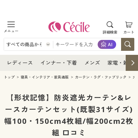
商品を探す
レディース
商品を探す
詳細検索
カート
インナー・下着
レディース通販すべて
レディース
メンズ
インナー・下着通販すべて
レディースファッション
インナー・下着
レディース通販すべて
レディース
インナー・下着
メンズ
家電・雑貨
家電・雑貨
メンズ通販すべて
女性下着
女性下着
メンズ
インナー・下着通販すべて
レディースファッション
トップ
寝具・インテリア・家具通販
カーテン・ラグ・ファブリック
カ
寝具・インテリア・家具
家電・雑貨すべて
メンズファッション
メンズ下着
家電・雑貨
メンズ通販すべて
女性下着
女性下着
【形状記憶】防炎遮光カーテン&レ
美容・健康
寝具・インテリア・家具通販すべて
ースカーテンセット(既製31サイズ)
家電
メンズ下着
ジュニア・ティーンズ下着
寝具・インテリア・家具
家電・雑貨すべて
メンズファッション
メンズ下着
幅100・150cm4枚組/幅200cm2枚
制服・スクール
美容・健康通販すべて
家具・収納
キッチン・雑貨・日用品
美容・健康
寝具・インテリア・家具通販すべて
家電
メンズ下着
ジュニア・ティーンズ下着
組 口コミ