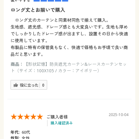
使いやすさ
ロング丈とお揃いで購入
ロング丈のカーテンと同素材同色で揃えて購入。
生地感、遮光感、ドレープ感とも大変良いです。生地も厚め
でしっかりしたドレープ感が出ますし、設置その日から快適
に使用しています。
布製品に特有の保管臭もなく、快適で価格もお手頃で良い商
品だと思います。
商品：
【形状記憶】防炎遮光カーテン&レースカーテンセッ
ト（サイズ：100X105 / カラー：アイボリー）
役に立った
0
2025-10-04
ご購入者様
購入確認済み
年代:
60代
性別:
女性