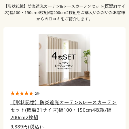
大きいサイズ
制服・スクールすべて
美容・健康・サプリメント
寝具・ベッド
制服・スクール
美容・健康通販すべて
【形状記憶】防炎遮光カーテン&レースカーテンセット(既製31サイ
家具・収納
キッチン・雑貨・日用品
ズ)幅100・150cm4枚組/幅200cm2枚組をご購入いただいたお客様
バーゲン
からの口コミをご紹介します。
大きいサイズ通販すべて
制服・学生服
カーテン・ラグ・ファブリック
大きいサイズ
制服・スクールすべて
美容・健康・サプリメント
寝具・ベッド
詳細検索
バーゲンセール
大きいサイズ レディース服
ジュニア・ティーンズ下着
バーゲン
大きいサイズ通販すべて
制服・学生服
カーテン・ラグ・ファブリック
商品カテゴリ一覧
シークレットセール
大きいサイズ レディース下着
詳細検索
バーゲンセール
大きいサイズ レディース服
ジュニア・ティーンズ下着
カタログ
大きいサイズ メンズ
商品カテゴリ一覧
シークレットセール
大きいサイズ レディース下着
カタログ・チラシからのご注文
カタログ
大きいサイズ 事務・制服
大きいサイズ メンズ
2件
デジタルカタログ
カタログ・チラシからのご注文
【形状記憶】防炎遮光カーテン&レースカーテン
大きいサイズ 事務・制服
セット(既製31サイズ)幅100・150cm4枚組/幅
カタログ無料プレゼント
デジタルカタログ
200cm2枚組
会員メニュー
9,889円(税込)～