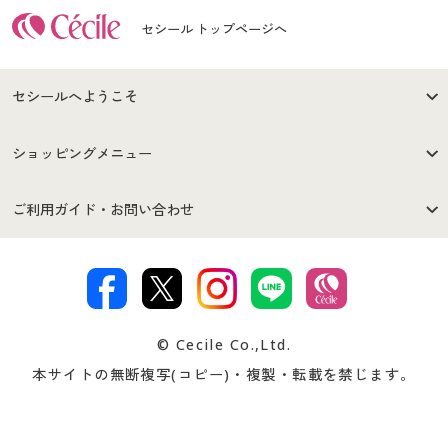
セシール トップページへ
セシールへようこそ
はじめての方へ
ご利用環境について
ショッピングメニュー
セシールご利用規約
プライバシーポリシー
商品カテゴリ
バーゲンセール
ご利用ガイド・お問い合わせ
特定商取引法に基づく表示
古物営業法に基づく表示
カタログ・チラシからのご注
デジタルカタログ
ご注文は
お届けは
文
著作権・商標について
会社案内
交換・返品は
お支払は
カタログ無料プレゼント
特集一覧
© Cecile Co.,Ltd.
会員登録・お客様情報変更に
お客様番号・パスワードをお
本サイトの無断複写(コピー)・複製・転載を禁じます。
プレゼント＆キャンペーン
サイトマップ
ついて
忘れの場合
サイズガイド
よくある質問とお問い合わせ