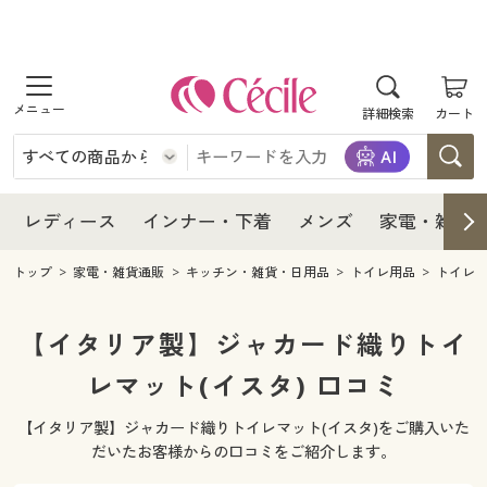
商品を探す
レディース
商品を探す
詳細検索
カート
インナー・下着
レディース通販すべて
レディース
メンズ
インナー・下着通販すべて
レディースファッション
インナー・下着
レディース通販すべて
レディース
インナー・下着
メンズ
家電・雑貨
家電・雑貨
メンズ通販すべて
女性下着
女性下着
メンズ
インナー・下着通販すべて
レディースファッション
トップ
家電・雑貨通販
キッチン・雑貨・日用品
トイレ用品
トイレ
寝具・インテリア・家具
家電・雑貨すべて
メンズファッション
メンズ下着
家電・雑貨
メンズ通販すべて
女性下着
女性下着
【イタリア製】ジャカード織りトイ
美容・健康
寝具・インテリア・家具通販すべて
レマット(イスタ) 口コミ
家電
メンズ下着
ジュニア・ティーンズ下着
寝具・インテリア・家具
家電・雑貨すべて
メンズファッション
メンズ下着
【イタリア製】ジャカード織りトイレマット(イスタ)をご購入いた
制服・スクール
美容・健康通販すべて
家具・収納
キッチン・雑貨・日用品
美容・健康
寝具・インテリア・家具通販すべて
家電
メンズ下着
だいたお客様からの口コミをご紹介します。
ジュニア・ティーンズ下着