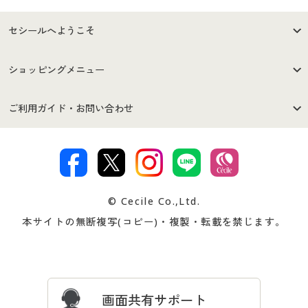
セシールへようこそ
はじめての方へ
ご利用環境について
ショッピングメニュー
セシールご利用規約
プライバシーポリシー
商品カテゴリ
バーゲンセール
ご利用ガイド・お問い合わせ
特定商取引法に基づく表示
古物営業法に基づく表示
カタログ・チラシからのご注
デジタルカタログ
ご注文は
お届けは
文
著作権・商標について
会社案内
交換・返品は
お支払は
カタログ無料プレゼント
特集一覧
© Cecile Co.,Ltd.
会員登録・お客様情報変更に
お客様番号・パスワードをお
本サイトの無断複写(コピー)・複製・転載を禁じます。
プレゼント＆キャンペーン
サイトマップ
ついて
忘れの場合
サイズガイド
よくある質問とお問い合わせ
画面共有サポート