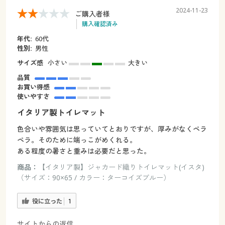
2024-11-23
ご購入者様
購入確認済み
年代:
60代
性別:
男性
サイズ感
小さい
大きい
品質
お買い得感
使いやすさ
イタリア製トイレマット
色合いや雰囲気は思っていてとおりですが、厚みがなくペラ
ペラ。そのために端っこがめくれる。
ある程度の暑さと重みは必要だと思った。
商品：
【イタリア製】ジャカード織りトイレマット(イスタ)
（サイズ：90×65 / カラー：ターコイズブルー）
役に立った
1
サイトからの返信