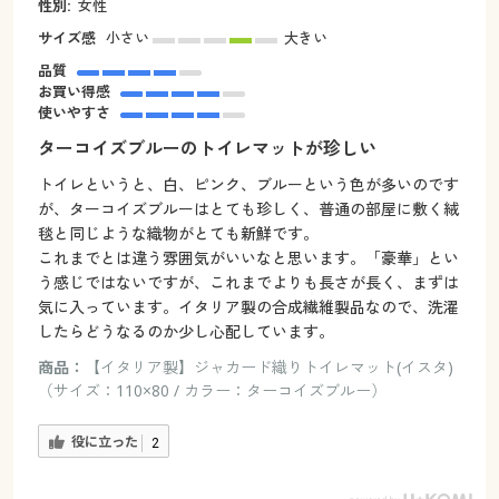
性別:
女性
サイズ感
小さい
大きい
品質
お買い得感
使いやすさ
ターコイズブルーのトイレマットが珍しい
トイレというと、白、ピンク、ブルーという色が多いのです
が、ターコイズブルーはとても珍しく、普通の部屋に敷く絨
毯と同じような織物がとても新鮮です。
これまでとは違う雰囲気がいいなと思います。「豪華」とい
う感じではないですが、これまでよりも長さが長く、まずは
気に入っています。イタリア製の合成繊維製品なので、洗濯
したらどうなるのか少し心配しています。
商品：
【イタリア製】ジャカード織りトイレマット(イスタ)
（サイズ：110×80 / カラー：ターコイズブルー）
役に立った
2