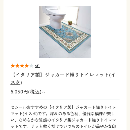
大きいサイズ
制服・スクールすべて
美容・健康・サプリメント
寝具・ベッド
制服・スクール
美容・健康通販すべて
家具・収納
キッチン・雑貨・日用品
バーゲン
大きいサイズ通販すべて
制服・学生服
カーテン・ラグ・ファブリック
大きいサイズ
制服・スクールすべて
美容・健康・サプリメント
寝具・ベッド
詳細検索
バーゲンセール
大きいサイズ レディース服
ジュニア・ティーンズ下着
バーゲン
大きいサイズ通販すべて
制服・学生服
カーテン・ラグ・ファブリック
商品カテゴリ一覧
シークレットセール
大きいサイズ レディース下着
詳細検索
バーゲンセール
大きいサイズ レディース服
ジュニア・ティーンズ下着
カタログ
5件
大きいサイズ メンズ
商品カテゴリ一覧
シークレットセール
大きいサイズ レディース下着
【イタリア製】ジャカード織りトイレマット(イ
カタログ・チラシからのご注文
スタ)
カタログ
大きいサイズ 事務・制服
大きいサイズ メンズ
6,050円(税込)～
デジタルカタログ
カタログ・チラシからのご注文
大きいサイズ 事務・制服
セシールおすすめの【イタリア製】ジャカード織りトイレ
カタログ無料プレゼント
マット(イスタ)です。深みのある色柄、優雅な模様が美し
デジタルカタログ
い、なめらかな質感のイタリア製ジャカード織りトイレマ
会員メニュー
ットです。サッと敷くだけでいつものトイレが華やかな印