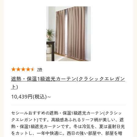
大きいサイズ
制服・スクールすべて
美容・健康・サプリメント
寝具・ベッド
制服・スクール
美容・健康通販すべて
家具・収納
キッチン・雑貨・日用品
バーゲン
大きいサイズ通販すべて
制服・学生服
カーテン・ラグ・ファブリック
大きいサイズ
制服・スクールすべて
美容・健康・サプリメント
寝具・ベッド
詳細検索
バーゲンセール
大きいサイズ レディース服
ジュニア・ティーンズ下着
バーゲン
大きいサイズ通販すべて
制服・学生服
カーテン・ラグ・ファブリック
商品カテゴリ一覧
シークレットセール
大きいサイズ レディース下着
詳細検索
バーゲンセール
大きいサイズ レディース服
ジュニア・ティーンズ下着
カタログ
7件
大きいサイズ メンズ
商品カテゴリ一覧
シークレットセール
大きいサイズ レディース下着
遮熱・保温1級遮光カーテン(クラシックエレガン
カタログ・チラシからのご注文
ト)
カタログ
大きいサイズ 事務・制服
大きいサイズ メンズ
10,439円(税込)～
デジタルカタログ
カタログ・チラシからのご注文
大きいサイズ 事務・制服
セシールおすすめの遮熱・保温1級遮光カーテン(クラシッ
カタログ無料プレゼント
クエレガント)です。高級感あふれるリーフ柄が美しい、遮
デジタルカタログ
熱・保温1級遮光カーテンです。冬は冷気を、夏は直射日光
会員メニュー
をカットし、一年中快適に。西日の強い部屋や、部屋を暗