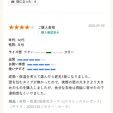
役に立った
0
2025-01-29
ご購入者様
購入確認済み
年代:
60代
性別:
女性
サイズ感
小さい
大きい
品質
お買い得感
使いやすさ
遮熱・保温を考えて選んだら遮光1級になりました。
窓を包むタイプが無かったので、実際の窓の大きさより大き
めのものを購入しましたが、余分な生地は両脇に寄せたので
違和感なくいけました。
商品：
遮熱・保温1級遮光カーテン(クラシックエレガント)
（サイズ：200X150 / カラー：ローズ）