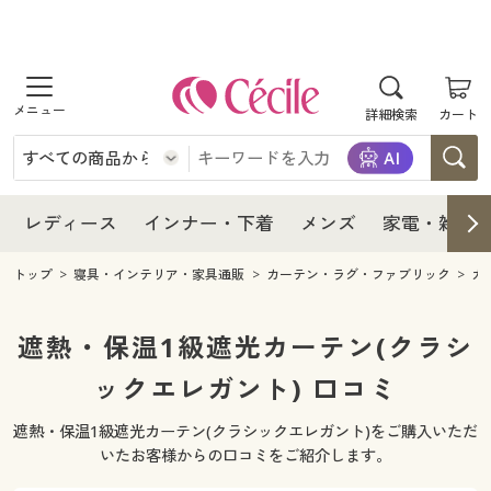
商品を探す
レディース
商品を探す
詳細検索
カート
インナー・下着
レディース通販すべて
レディース
メンズ
インナー・下着通販すべて
レディースファッション
インナー・下着
レディース通販すべて
レディース
インナー・下着
メンズ
家電・雑貨
家電・雑貨
メンズ通販すべて
女性下着
女性下着
メンズ
インナー・下着通販すべて
レディースファッション
トップ
寝具・インテリア・家具通販
カーテン・ラグ・ファブリック
カ
寝具・インテリア・家具
家電・雑貨すべて
メンズファッション
メンズ下着
家電・雑貨
メンズ通販すべて
女性下着
女性下着
遮熱・保温1級遮光カーテン(クラシ
美容・健康
寝具・インテリア・家具通販すべて
ックエレガント) 口コミ
家電
メンズ下着
ジュニア・ティーンズ下着
寝具・インテリア・家具
家電・雑貨すべて
メンズファッション
メンズ下着
遮熱・保温1級遮光カーテン(クラシックエレガント)をご購入いただ
制服・スクール
美容・健康通販すべて
家具・収納
キッチン・雑貨・日用品
美容・健康
寝具・インテリア・家具通販すべて
家電
メンズ下着
いたお客様からの口コミをご紹介します。
ジュニア・ティーンズ下着