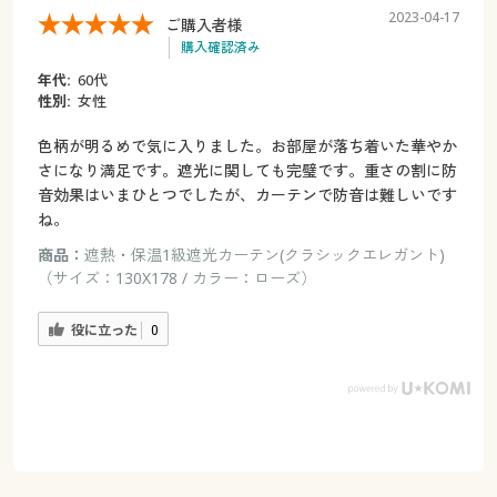
2023-04-17
ご購入者様
購入確認済み
年代:
60代
性別:
女性
色柄が明るめで気に入りました。お部屋が落ち着いた華やか
さになり満足です。遮光に関しても完璧です。重さの割に防
音効果はいまひとつでしたが、カーテンで防音は難しいです
ね。
商品：
遮熱・保温1級遮光カーテン(クラシックエレガント)
（サイズ：130X178 / カラー：ローズ）
役に立った
0