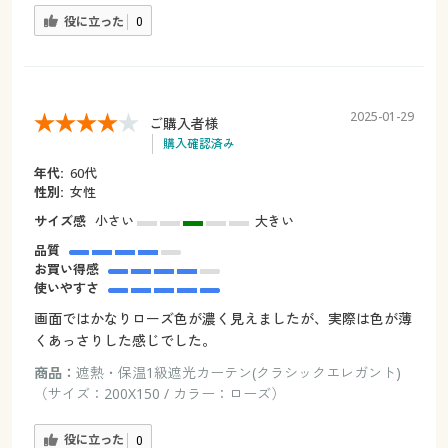
役に立った
0
2025-01-29
ご購入者様
購入確認済み
年代:
60代
性別:
女性
サイズ感
小さい
大きい
品質
お買い得感
使いやすさ
画面ではかなりローズ色が濃く見えましたが、実際は色が薄
くあっさりした感じでした。
商品：
遮熱・保温1級遮光カーテン(クラシックエレガント)
（サイズ：200X150 / カラー：ローズ）
役に立った
0