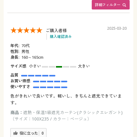
詳細フィルター
2025-03-20
ご購入者様
購入確認済み
年代:
70代
性別:
男性
身長:
160～165cm
サイズ感
小さい
大きい
品質
お買い得感
使いやすさ
色がきれいで良いです。軽いし、きちんと遮光できていま
す。
商品：
遮熱・保温1級遮光カーテン(クラシックエレガント)
（サイズ：100X235 / カラー：ベージュ）
役に立った
0