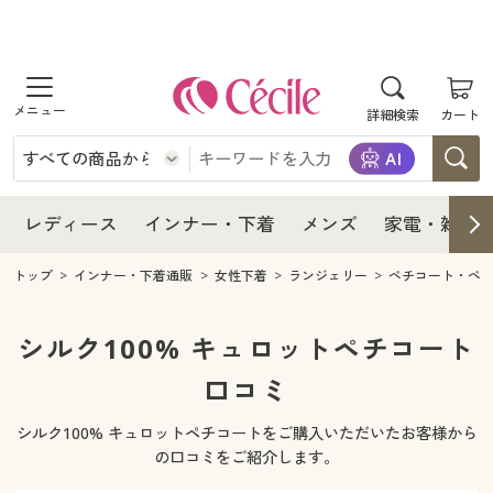
商品を探す
レディース
商品を探す
詳細検索
カート
インナー・下着
レディース通販すべて
レディース
メンズ
インナー・下着通販すべて
レディースファッション
インナー・下着
レディース通販すべて
レディース
インナー・下着
メンズ
家電・雑貨
家電・雑貨
メンズ通販すべて
女性下着
女性下着
メンズ
インナー・下着通販すべて
レディースファッション
トップ
インナー・下着通販
女性下着
ランジェリー
ペチコート・ペ
寝具・インテリア・家具
家電・雑貨すべて
メンズファッション
メンズ下着
家電・雑貨
メンズ通販すべて
女性下着
女性下着
シルク100% キュロットペチコート
美容・健康
寝具・インテリア・家具通販すべて
口コミ
家電
メンズ下着
ジュニア・ティーンズ下着
寝具・インテリア・家具
家電・雑貨すべて
メンズファッション
メンズ下着
シルク100% キュロットペチコートをご購入いただいたお客様から
制服・スクール
美容・健康通販すべて
家具・収納
キッチン・雑貨・日用品
美容・健康
寝具・インテリア・家具通販すべて
家電
メンズ下着
の口コミをご紹介します。
ジュニア・ティーンズ下着