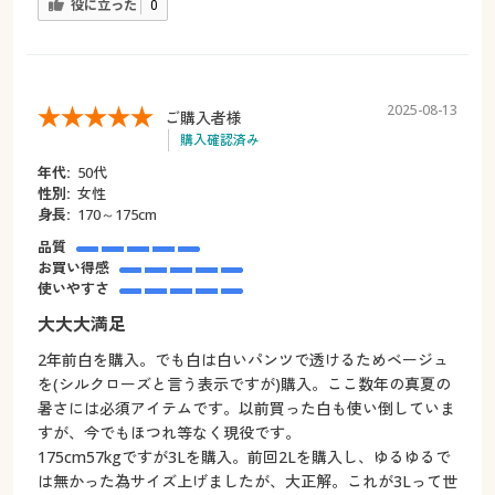
役に立った
0
2025-08-13
ご購入者様
購入確認済み
年代:
50代
性別:
女性
身長:
170～175cm
品質
お買い得感
使いやすさ
大大大満足
2年前白を購入。でも白は白いパンツで透けるためベージュ
を(シルクローズと言う表示ですが)購入。ここ数年の真夏の
暑さには必須アイテムです。以前買った白も使い倒していま
すが、今でもほつれ等なく現役です。
175cm57kgですが3Lを購入。前回2Lを購入し、ゆるゆるで
は無かった為サイズ上げましたが、大正解。これが3Lって世