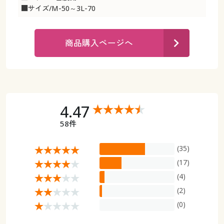
カタログ無料プレゼント
■サイズ/M-50～3L-70
マイページ
会員メニュー
商品購入ページへ
閲覧履歴
マイページ
お気に入り
閲覧履歴
サポート
お気に入り
4.47
ご利用ガイド
58件
サポート
(35)
よくある質問とお問い合わせ
ご利用ガイド
(17)
(4)
よくある質問とお問い合わせ
(2)
(0)