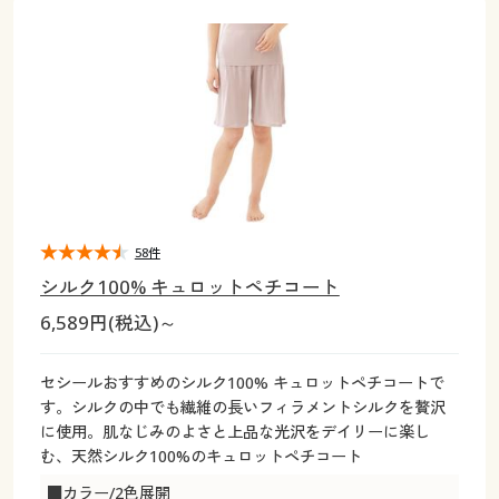
大きいサイズ
制服・スクールすべて
美容・健康・サプリメント
寝具・ベッド
制服・スクール
美容・健康通販すべて
家具・収納
キッチン・雑貨・日用品
バーゲン
大きいサイズ通販すべて
制服・学生服
カーテン・ラグ・ファブリック
大きいサイズ
制服・スクールすべて
美容・健康・サプリメント
寝具・ベッド
詳細検索
バーゲンセール
大きいサイズ レディース服
ジュニア・ティーンズ下着
バーゲン
大きいサイズ通販すべて
制服・学生服
カーテン・ラグ・ファブリック
商品カテゴリ一覧
シークレットセール
大きいサイズ レディース下着
詳細検索
バーゲンセール
大きいサイズ レディース服
ジュニア・ティーンズ下着
カタログ
58件
大きいサイズ メンズ
商品カテゴリ一覧
シークレットセール
大きいサイズ レディース下着
シルク100% キュロットペチコート
カタログ・チラシからのご注文
6,589円(税込)～
カタログ
大きいサイズ 事務・制服
大きいサイズ メンズ
デジタルカタログ
カタログ・チラシからのご注文
セシールおすすめのシルク100% キュロットペチコートで
大きいサイズ 事務・制服
す。シルクの中でも繊維の長いフィラメントシルクを贅沢
カタログ無料プレゼント
に使用。肌なじみのよさと上品な光沢をデイリーに楽し
デジタルカタログ
む、天然シルク100%のキュロットペチコート
会員メニュー
■カラー/2色展開