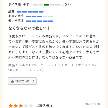
サイズ感
小さい
大きい
品質
お買い得感
使いやすさ
なくならないで欲しい！
何度もリピートしている商品です。ワンピースの下に着用し
ています。寒い季節はあったかく、暑い季節は汗で内ももが
べたついて股ずれするのを防いでくれます。シルクなので肌
あたりもよく、なにより履いていて心地よいです。太ももが
太い体型の自分には、なくてはならない商品です！
商品：
シルク100% キュロットペチコート（サイズ：3L-
50 / カラー：ブラック）
役に立った
0
2025-10-20
ご購入者様