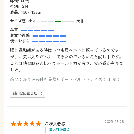
年代:
60代
性別:
女性
身長:
150～155cm
サイズ感
小さい
大きい
品質
お買い得感
使いやすさ
腰に違和感がある時はいつも腰ベルトに頼っているのです
が、お気に入りがヘタってきたのでいろいろと試し中です。
これは他の製品と比べてホールド力が有り、安心感が有りま
した。
商品：
滑り止め付き骨盤サポートベルト（サイズ：LL-3L）
役に立った
0
2025-09-28
ご購入者様
購入確認済み