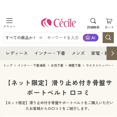
商品を探す
レディース
商品を探す
詳細検索
カート
インナー・下着
レディース通販すべて
レディース
メンズ
インナー・下着通販すべて
レディースファッション
インナー・下着
レディース通販すべて
レディース
インナー・下着
メンズ
家電・雑貨
家電・雑貨
メンズ通販すべて
女性下着
女性下着
メンズ
インナー・下着通販すべて
レディースファッション
トップ
インナー・下着通販
女性下着
補整下着
ウエストニッパー・
寝具・インテリア・家具
家電・雑貨すべて
メンズファッション
メンズ下着
家電・雑貨
メンズ通販すべて
女性下着
女性下着
【ネット限定】滑り止め付き骨盤サ
美容・健康
寝具・インテリア・家具通販すべて
ポートベルト 口コミ
家電
メンズ下着
ジュニア・ティーンズ下着
寝具・インテリア・家具
家電・雑貨すべて
メンズファッション
メンズ下着
【ネット限定】滑り止め付き骨盤サポートベルトをご購入いただい
制服・スクール
美容・健康通販すべて
家具・収納
キッチン・雑貨・日用品
美容・健康
寝具・インテリア・家具通販すべて
家電
メンズ下着
たお客様からの口コミをご紹介します。
ジュニア・ティーンズ下着