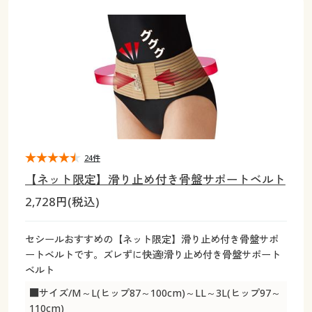
大きいサイズ
制服・スクールすべて
美容・健康・サプリメント
寝具・ベッド
制服・スクール
美容・健康通販すべて
家具・収納
キッチン・雑貨・日用品
バーゲン
大きいサイズ通販すべて
制服・学生服
カーテン・ラグ・ファブリック
大きいサイズ
制服・スクールすべて
美容・健康・サプリメント
寝具・ベッド
詳細検索
バーゲンセール
大きいサイズ レディース服
ジュニア・ティーンズ下着
バーゲン
大きいサイズ通販すべて
制服・学生服
カーテン・ラグ・ファブリック
商品カテゴリ一覧
シークレットセール
大きいサイズ レディース下着
詳細検索
バーゲンセール
大きいサイズ レディース服
ジュニア・ティーンズ下着
カタログ
24件
大きいサイズ メンズ
商品カテゴリ一覧
シークレットセール
大きいサイズ レディース下着
【ネット限定】滑り止め付き骨盤サポートベルト
カタログ・チラシからのご注文
2,728円(税込)
カタログ
大きいサイズ 事務・制服
大きいサイズ メンズ
デジタルカタログ
カタログ・チラシからのご注文
セシールおすすめの【ネット限定】滑り止め付き骨盤サポ
大きいサイズ 事務・制服
ートベルトです。ズレずに快適!滑り止め付き骨盤サポート
カタログ無料プレゼント
ベルト
デジタルカタログ
■サイズ/M～L(ヒップ87～100cm)～LL～3L(ヒップ97～
会員メニュー
110cm)