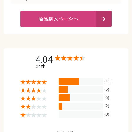
カタログ無料プレゼント
マイページ
会員メニュー
商品購入ページへ
閲覧履歴
マイページ
お気に入り
閲覧履歴
4.04
サポート
お気に入り
24件
ご利用ガイド
サポート
(11)
よくある質問とお問い合わせ
(5)
ご利用ガイド
(6)
(2)
よくある質問とお問い合わせ
(0)